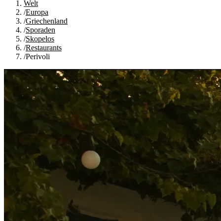
Welt
/
Europa
/
Griechenland
/
Sporaden
/
Skopelos
/
Restaurants
/
Perivoli