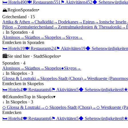
🛏
Hotels
490
🍽
Restaurants
551
⚑
Aktivitäten
452
◆
Sehenswürdigke
🏔
Region
Sporaden
▾
Griechenland
·
15
Attika & Athen
→
Chalkidiki
→
Dodekanes
→
Epirus
→
Ionische Inseln
Pilion
→
Zentralgriechenland
→
Zentralmakedonien & Thessaloniki
→
É
↓ In
Sporaden
·
4
Alonissos
→
Skiathos
→
Skopelos
→
Skyros
→
Entdecken in
Sporaden
🛏
Hotels
19
🍽
Restaurants
24
⚑
Aktivitäten
19
◆
Sehenswürdigkeite
🏙
Sie sind hier ·
Stadt
Skopelos
▾
Sporaden
·
4
Alonissos
→
Skiathos
→
Skopelos
●
Skyros
→
↓ In
Skopelos
·
3
Glossa & Loutraki
→
Skopelos-Stadt (Chora)
→
Westkueste (Panormos
Entdecken in
Skopelos
🛏
Hotels
4
🍽
Restaurants
6
⚑
Aktivitäten
5
◆
Sehenswürdigkeiten
8
⊕
Erkunden
Top in
Skopelos
▾
↓ In
Skopelos
·
3
◇
Glossa & Loutraki
→
◇
Skopelos-Stadt (Chora)
→
◇
Westkueste (P
Entdecken
🛏
Hotels
4
🍽
Restaurants
6
⚑
Aktivitäten
5
◆
Sehenswürdigkeiten
8