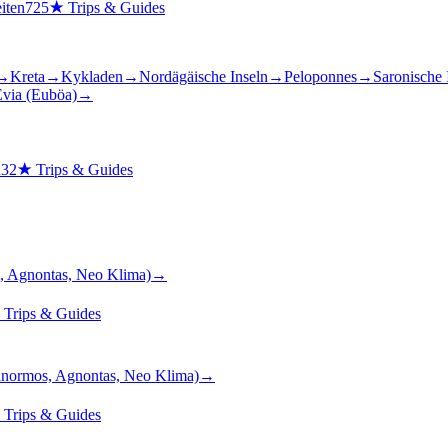
iten
725
★
Trips & Guides
→
Kreta
→
Kykladen
→
Nordägäische Inseln
→
Peloponnes
→
Saronische 
via (Euböa)
→
n
32
★
Trips & Guides
, Agnontas, Neo Klima)
→
★
Trips & Guides
anormos, Agnontas, Neo Klima)
→
★
Trips & Guides