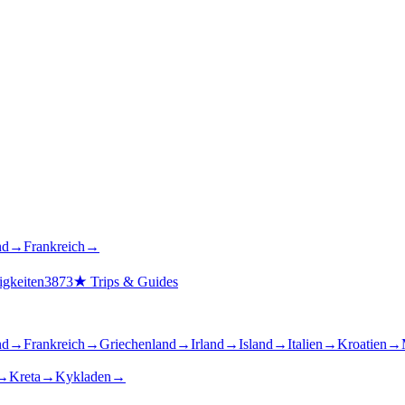
nd
→
Frankreich
→
gkeiten
3873
★
Trips & Guides
nd
→
Frankreich
→
Griechenland
→
Irland
→
Island
→
Italien
→
Kroatien
→
→
Kreta
→
Kykladen
→