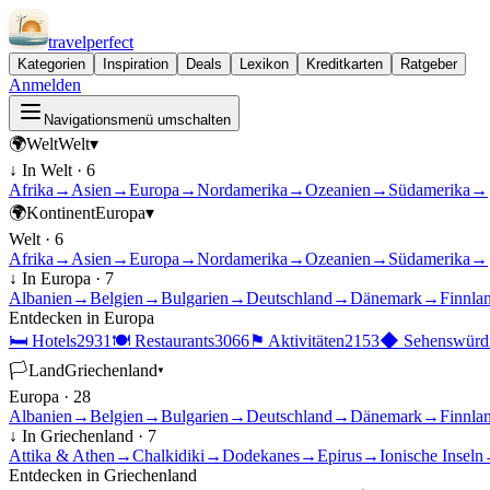
travel
perfect
Kategorien
Inspiration
Deals
Lexikon
Kreditkarten
Ratgeber
Anmelden
Navigationsmenü umschalten
🌍
Welt
Welt
▾
↓ In
Welt
·
6
Afrika
→
Asien
→
Europa
→
Nordamerika
→
Ozeanien
→
Südamerika
→
🌍
Kontinent
Europa
▾
Welt
·
6
Afrika
→
Asien
→
Europa
→
Nordamerika
→
Ozeanien
→
Südamerika
→
↓ In
Europa
·
7
Albanien
→
Belgien
→
Bulgarien
→
Deutschland
→
Dänemark
→
Finnla
Entdecken in
Europa
🛏
Hotels
2931
🍽
Restaurants
3066
⚑
Aktivitäten
2153
◆
Sehenswürdi
🏳
Land
Griechenland
▾
Europa
·
28
Albanien
→
Belgien
→
Bulgarien
→
Deutschland
→
Dänemark
→
Finnla
↓ In
Griechenland
·
7
Attika & Athen
→
Chalkidiki
→
Dodekanes
→
Epirus
→
Ionische Inseln
Entdecken in
Griechenland