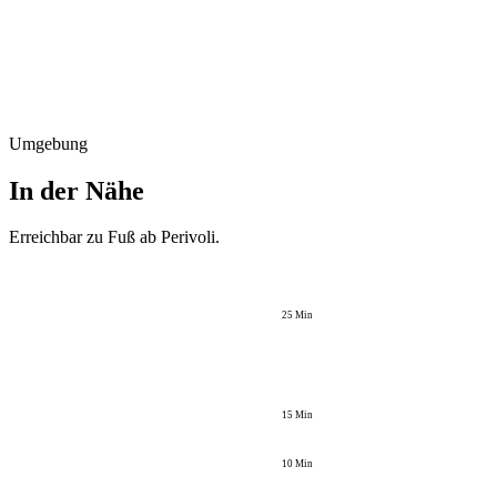
Umgebung
In der Nähe
Erreichbar zu Fuß ab
Perivoli
.
25
Min
15
Min
10
Min