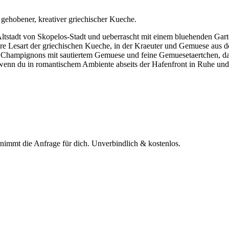
 gehobener, kreativer griechischer Kueche.
er Altstadt von Skopelos-Stadt und ueberrascht mit einem bluehenden Ga
re Lesart der griechischen Kueche, in der Kraeuter und Gemuese aus 
 Champignons mit sautiertem Gemuese und feine Gemuesetaertchen, daz
ir, wenn du in romantischem Ambiente abseits der Hafenfront in Ruhe und
rnimmt die Anfrage für dich.
Unverbindlich & kostenlos.