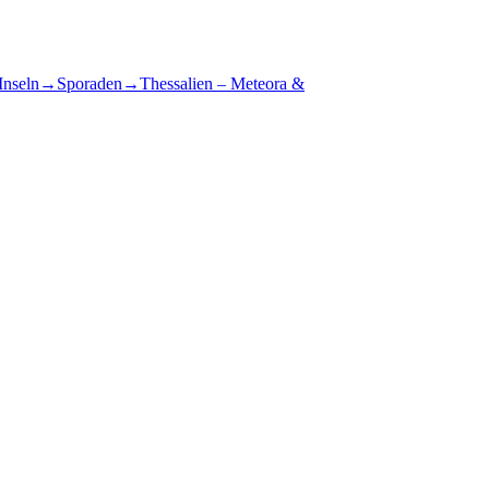
Inseln
→
Sporaden
→
Thessalien – Meteora &