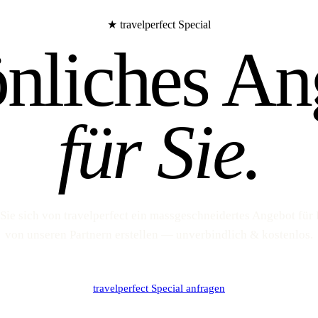
★ travelperfect Special
önliches An
für Sie.
Sie sich von travelperfect ein massgeschneidertes Angebot für 
von unseren Partnern erstellen — unverbindlich & kostenlos.
travelperfect Special anfragen