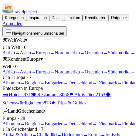
travel
perfect
Kategorien
Inspiration
Deals
Lexikon
Kreditkarten
Ratgeber
Anmelden
Navigationsmenü umschalten
🌍
Welt
Welt
▾
↓ In
Welt
·
6
Afrika
→
Asien
→
Europa
→
Nordamerika
→
Ozeanien
→
Südamerika
→
🌍
Kontinent
Europa
▾
Welt
·
6
Afrika
→
Asien
→
Europa
→
Nordamerika
→
Ozeanien
→
Südamerika
→
↓ In
Europa
·
7
Albanien
→
Belgien
→
Bulgarien
→
Deutschland
→
Dänemark
→
Finnla
Entdecken in
Europa
🛏
Hotels
2931
🍽
Restaurants
3066
⚑
Aktivitäten
2153
◆
Sehenswürdigkeiten
3873
★
Trips & Guides
🏳
Land
Griechenland
▾
Europa
·
28
Albanien
→
Belgien
→
Bulgarien
→
Deutschland
→
Dänemark
→
Finnla
↓ In
Griechenland
·
7
Attika & Athen
→
Chalkidiki
→
Dodekanes
→
Epirus
→
Ionische