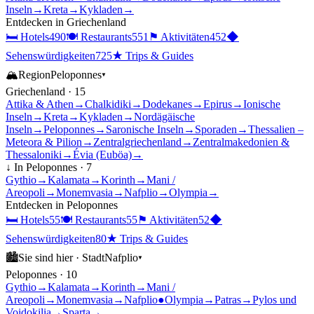
Inseln
→
Kreta
→
Kykladen
→
Entdecken in
Griechenland
🛏
Hotels
490
🍽
Restaurants
551
⚑
Aktivitäten
452
◆
Sehenswürdigkeiten
725
★
Trips & Guides
🏔
Region
Peloponnes
▾
Griechenland
·
15
Attika & Athen
→
Chalkidiki
→
Dodekanes
→
Epirus
→
Ionische
Inseln
→
Kreta
→
Kykladen
→
Nordägäische
Inseln
→
Peloponnes
→
Saronische Inseln
→
Sporaden
→
Thessalien –
Meteora & Pilion
→
Zentralgriechenland
→
Zentralmakedonien &
Thessaloniki
→
Évia (Euböa)
→
↓ In
Peloponnes
·
7
Gythio
→
Kalamata
→
Korinth
→
Mani /
Areopoli
→
Monemvasia
→
Nafplio
→
Olympia
→
Entdecken in
Peloponnes
🛏
Hotels
55
🍽
Restaurants
55
⚑
Aktivitäten
52
◆
Sehenswürdigkeiten
80
★
Trips & Guides
🏙
Sie sind hier ·
Stadt
Nafplio
▾
Peloponnes
·
10
Gythio
→
Kalamata
→
Korinth
→
Mani /
Areopoli
→
Monemvasia
→
Nafplio
●
Olympia
→
Patras
→
Pylos und
Voidokilia
→
Sparta
→