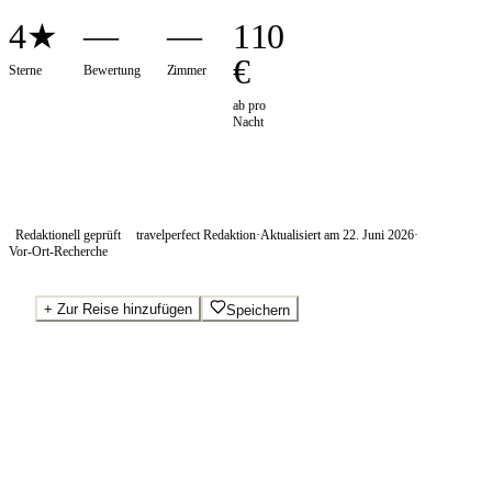
4★
—
—
110
€
Sterne
Bewertung
Zimmer
ab pro
Nacht
Redaktionell geprüft
travelperfect Redaktion
·
Aktualisiert am
22. Juni 2026
·
Vor-Ort-Recherche
+
Zur Reise hinzufügen
Speichern
Beste Preise · Anbieter vergleichen
Ab pro Nacht