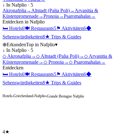
↓ In
Nafplio
·
5
Akronafplia
→
Altstadt (Palia Poli)
→
Arvanitia &
Küstenpromenade
→
Pronoia
→
Psaromahalas
→
Entdecken in
Nafplio
🛏
Hotels
6
🍽
Restaurants
5
⚑
Aktivitäten
6
◆
Sehenswürdigkeiten
8
★
Trips & Guides
⊕
Erkunden
Top in
Nafplio
▾
↓ In
Nafplio
·
5
◇
Akronafplia
→
◇
Altstadt (Palia Poli)
→
◇
Arvanitia &
Küstenpromenade
→
◇
Pronoia
→
◇
Psaromahalas
→
Entdecken
🛏
Hotels
6
🍽
Restaurants
5
⚑
Aktivitäten
6
◆
Sehenswürdigkeiten
8
★
Trips & Guides
Hotels
Griechenland
Nafplio
›
›
›
Grande Bretagne Nafplio
4★