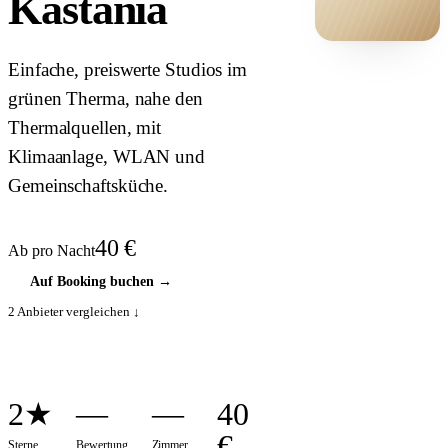
Kastania
HOTEL ·
Einfache, preiswerte Studios im
COVER
grünen Therma, nahe den
Thermalquellen, mit
Klimaanlage, WLAN und
Gemeinschaftsküche.
40
€
Ab pro Nacht
Auf Booking buchen
→
2
Anbieter vergleichen ↓
2★
—
—
40
€
Sterne
Bewertung
Zimmer