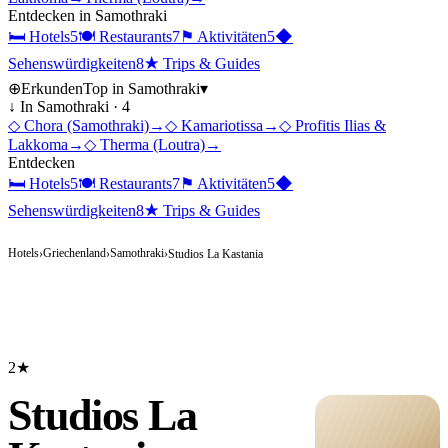
Entdecken in
Samothraki
🛏
Hotels
5
🍽
Restaurants
7
⚑
Aktivitäten
5
◆
Sehenswürdigkeiten
8
★
Trips & Guides
⊕
Erkunden
Top in
Samothraki
▾
↓ In
Samothraki
·
4
◇
Chora (Samothraki)
→
◇
Kamariotissa
→
◇
Profitis Ilias &
Lakkoma
→
◇
Therma (Loutra)
→
Entdecken
🛏
Hotels
5
🍽
Restaurants
7
⚑
Aktivitäten
5
◆
Sehenswürdigkeiten
8
★
Trips & Guides
Hotels
Griechenland
Samothraki
›
›
›
Studios La Kastania
2★
Studios La