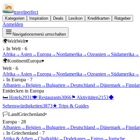
travel
perfect
Kategorien
Inspiration
Deals
Lexikon
Kreditkarten
Ratgeber
Anmelden
Navigationsmenü umschalten
🌍
Welt
Welt
▾
↓ In
Welt
·
6
Afrika
→
Asien
→
Europa
→
Nordamerika
→
Ozeanien
→
Südamerika
→
🌍
Kontinent
Europa
▾
Welt
·
6
Afrika
→
Asien
→
Europa
→
Nordamerika
→
Ozeanien
→
Südamerika
→
↓ In
Europa
·
7
Albanien
→
Belgien
→
Bulgarien
→
Deutschland
→
Dänemark
→
Finnla
Entdecken in
Europa
🛏
Hotels
2931
🍽
Restaurants
3066
⚑
Aktivitäten
2153
◆
Sehenswürdigkeiten
3873
★
Trips & Guides
🏳
Land
Griechenland
▾
Europa
·
28
Albanien
→
Belgien
→
Bulgarien
→
Deutschland
→
Dänemark
→
Finnla
↓ In
Griechenland
·
7
Attika & Athen
→
Chalkidiki
→
Dodekanes
→
Epirus
→
Ionische