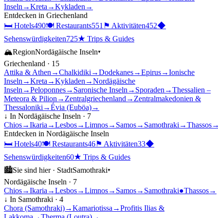
Inseln
→
Kreta
→
Kykladen
→
Entdecken in
Griechenland
🛏
Hotels
490
🍽
Restaurants
551
⚑
Aktivitäten
452
◆
Sehenswürdigkeiten
725
★
Trips & Guides
🏔
Region
Nordägäische Inseln
▾
Griechenland
·
15
Attika & Athen
→
Chalkidiki
→
Dodekanes
→
Epirus
→
Ionische
Inseln
→
Kreta
→
Kykladen
→
Nordägäische
Inseln
→
Peloponnes
→
Saronische Inseln
→
Sporaden
→
Thessalien –
Meteora & Pilion
→
Zentralgriechenland
→
Zentralmakedonien &
Thessaloniki
→
Évia (Euböa)
→
↓ In
Nordägäische Inseln
·
7
Chios
→
Ikaria
→
Lesbos
→
Limnos
→
Samos
→
Samothraki
→
Thassos
Entdecken in
Nordägäische Inseln
🛏
Hotels
40
🍽
Restaurants
46
⚑
Aktivitäten
33
◆
Sehenswürdigkeiten
60
★
Trips & Guides
🏙
Sie sind hier ·
Stadt
Samothraki
▾
Nordägäische Inseln
·
7
Chios
→
Ikaria
→
Lesbos
→
Limnos
→
Samos
→
Samothraki
●
Thassos
→
↓ In
Samothraki
·
4
Chora (Samothraki)
→
Kamariotissa
→
Profitis Ilias &
Lakkoma
→
Therma (Loutra)
→