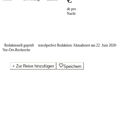
ab pro
Nacht
Redaktionell geprüft
travelperfect Redaktion
·
Aktualisiert am
22. Juni 2026
·
Vor-Ort-Recherche
+
Zur Reise hinzufügen
Speichern
Beste Preise · Anbieter vergleichen
Ab pro Nacht
40
€
Wo Sie buchen.