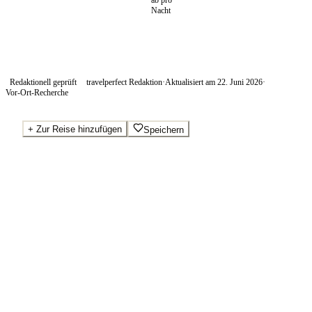
ab pro
Nacht
Redaktionell geprüft
travelperfect Redaktion
·
Aktualisiert am
22. Juni 2026
·
Vor-Ort-Recherche
+
Zur Reise hinzufügen
Speichern
Beste Preise · Anbieter vergleichen
Ab pro Nacht
54
€
Wo Sie buchen.