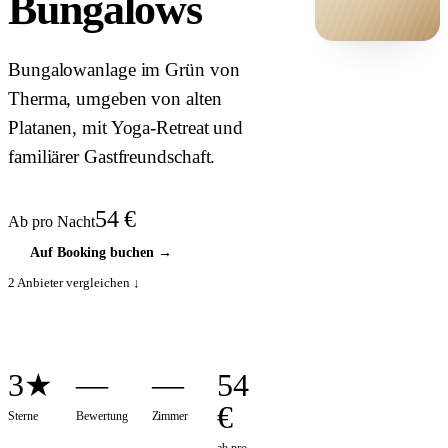
Bungalows
HOTEL ·
Bungalowanlage im Grün von
COVER
Therma, umgeben von alten
Platanen, mit Yoga-Retreat und
familiärer Gastfreundschaft.
54
€
Ab pro Nacht
Auf Booking buchen
→
2
Anbieter vergleichen ↓
3★
—
—
54
€
Sterne
Bewertung
Zimmer