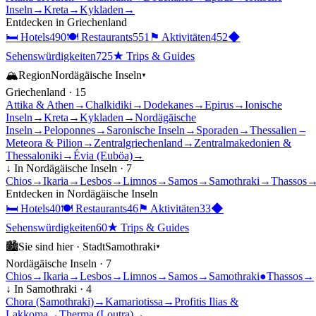
Inseln
→
Kreta
→
Kykladen
→
Entdecken in
Griechenland
🛏
Hotels
490
🍽
Restaurants
551
⚑
Aktivitäten
452
◆
Sehenswürdigkeiten
725
★
Trips & Guides
🏔
Region
Nordägäische Inseln
▾
Griechenland
·
15
Attika & Athen
→
Chalkidiki
→
Dodekanes
→
Epirus
→
Ionische
Inseln
→
Kreta
→
Kykladen
→
Nordägäische
Inseln
→
Peloponnes
→
Saronische Inseln
→
Sporaden
→
Thessalien –
Meteora & Pilion
→
Zentralgriechenland
→
Zentralmakedonien &
Thessaloniki
→
Évia (Euböa)
→
↓ In
Nordägäische Inseln
·
7
Chios
→
Ikaria
→
Lesbos
→
Limnos
→
Samos
→
Samothraki
→
Thassos
Entdecken in
Nordägäische Inseln
🛏
Hotels
40
🍽
Restaurants
46
⚑
Aktivitäten
33
◆
Sehenswürdigkeiten
60
★
Trips & Guides
🏙
Sie sind hier ·
Stadt
Samothraki
▾
Nordägäische Inseln
·
7
Chios
→
Ikaria
→
Lesbos
→
Limnos
→
Samos
→
Samothraki
●
Thassos
→
↓ In
Samothraki
·
4
Chora (Samothraki)
→
Kamariotissa
→
Profitis Ilias &
Lakkoma
→
Therma (Loutra)
→