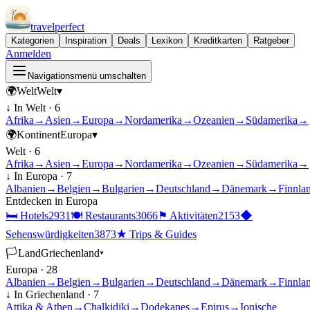
travel
perfect
Kategorien
Inspiration
Deals
Lexikon
Kreditkarten
Ratgeber
Anmelden
Navigationsmenü umschalten
🌍
Welt
Welt
▾
↓ In
Welt
·
6
Afrika
→
Asien
→
Europa
→
Nordamerika
→
Ozeanien
→
Südamerika
→
🌍
Kontinent
Europa
▾
Welt
·
6
Afrika
→
Asien
→
Europa
→
Nordamerika
→
Ozeanien
→
Südamerika
→
↓ In
Europa
·
7
Albanien
→
Belgien
→
Bulgarien
→
Deutschland
→
Dänemark
→
Finnla
Entdecken in
Europa
🛏
Hotels
2931
🍽
Restaurants
3066
⚑
Aktivitäten
2153
◆
Sehenswürdigkeiten
3873
★
Trips & Guides
🏳
Land
Griechenland
▾
Europa
·
28
Albanien
→
Belgien
→
Bulgarien
→
Deutschland
→
Dänemark
→
Finnla
↓ In
Griechenland
·
7
Attika & Athen
→
Chalkidiki
→
Dodekanes
→
Epirus
→
Ionische