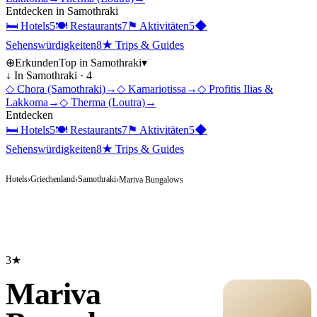
Entdecken in
Samothraki
🛏
Hotels
5
🍽
Restaurants
7
⚑
Aktivitäten
5
◆
Sehenswürdigkeiten
8
★
Trips & Guides
⊕
Erkunden
Top in
Samothraki
▾
↓ In
Samothraki
·
4
◇
Chora (Samothraki)
→
◇
Kamariotissa
→
◇
Profitis Ilias &
Lakkoma
→
◇
Therma (Loutra)
→
Entdecken
🛏
Hotels
5
🍽
Restaurants
7
⚑
Aktivitäten
5
◆
Sehenswürdigkeiten
8
★
Trips & Guides
Hotels
Griechenland
Samothraki
›
›
›
Mariva Bungalows
3★
Mariva