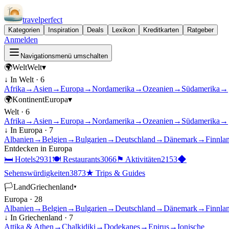
travel
perfect
Kategorien
Inspiration
Deals
Lexikon
Kreditkarten
Ratgeber
Anmelden
Navigationsmenü umschalten
🌍
Welt
Welt
▾
↓ In
Welt
·
6
Afrika
→
Asien
→
Europa
→
Nordamerika
→
Ozeanien
→
Südamerika
→
🌍
Kontinent
Europa
▾
Welt
·
6
Afrika
→
Asien
→
Europa
→
Nordamerika
→
Ozeanien
→
Südamerika
→
↓ In
Europa
·
7
Albanien
→
Belgien
→
Bulgarien
→
Deutschland
→
Dänemark
→
Finnla
Entdecken in
Europa
🛏
Hotels
2931
🍽
Restaurants
3066
⚑
Aktivitäten
2153
◆
Sehenswürdigkeiten
3873
★
Trips & Guides
🏳
Land
Griechenland
▾
Europa
·
28
Albanien
→
Belgien
→
Bulgarien
→
Deutschland
→
Dänemark
→
Finnla
↓ In
Griechenland
·
7
Attika & Athen
→
Chalkidiki
→
Dodekanes
→
Epirus
→
Ionische