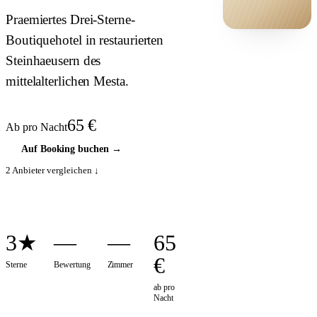
Praemiertes Drei-Sterne-
Boutiquehotel in restaurierten
HOTEL ·
COVER
Steinhaeusern des
mittelalterlichen Mesta.
65
€
Ab pro Nacht
Auf Booking buchen
→
2
Anbieter vergleichen ↓
3★
—
—
65
€
Sterne
Bewertung
Zimmer
ab pro
Nacht