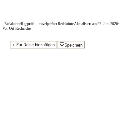
Redaktionell geprüft
travelperfect Redaktion
·
Aktualisiert am
22. Juni 2026
·
Vor-Ort-Recherche
+
Zur Reise hinzufügen
Speichern
Beste Preise · Anbieter vergleichen
Ab pro Nacht
65
€
Wo Sie buchen.
Booking.com