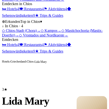
Entdecken in
Chios
🛏
Hotels
4
🍽
Restaurants
4
⚑
Aktivitäten
4
◆
Sehenswürdigkeiten
9
★
Trips & Guides
⊕
Erkunden
Top in
Chios
▾
↓ In
Chios
·
4
◇
Chios-Stadt (Chora)
→
◇
Kampos
→
◇
Mastichochoria (Mastix-
Doerfer)
→
◇
Vrontados und Nordkueste
→
Entdecken
🛏
Hotels
4
🍽
Restaurants
4
⚑
Aktivitäten
4
◆
Sehenswürdigkeiten
9
★
Trips & Guides
Hotels
Griechenland
Chios
›
›
›
Lida Mary
3★
Lida Mary