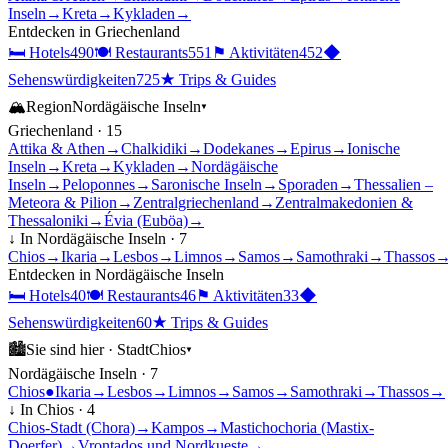
Inseln
→
Kreta
→
Kykladen
→
Entdecken in
Griechenland
🛏
Hotels
490
🍽
Restaurants
551
⚑
Aktivitäten
452
◆
Sehenswürdigkeiten
725
★
Trips & Guides
🏔
Region
Nordägäische Inseln
▾
Griechenland
·
15
Attika & Athen
→
Chalkidiki
→
Dodekanes
→
Epirus
→
Ionische
Inseln
→
Kreta
→
Kykladen
→
Nordägäische
Inseln
→
Peloponnes
→
Saronische Inseln
→
Sporaden
→
Thessalien –
Meteora & Pilion
→
Zentralgriechenland
→
Zentralmakedonien &
Thessaloniki
→
Évia (Euböa)
→
↓ In
Nordägäische Inseln
·
7
Chios
→
Ikaria
→
Lesbos
→
Limnos
→
Samos
→
Samothraki
→
Thassos
Entdecken in
Nordägäische Inseln
🛏
Hotels
40
🍽
Restaurants
46
⚑
Aktivitäten
33
◆
Sehenswürdigkeiten
60
★
Trips & Guides
🏙
Sie sind hier ·
Stadt
Chios
▾
Nordägäische Inseln
·
7
Chios
●
Ikaria
→
Lesbos
→
Limnos
→
Samos
→
Samothraki
→
Thassos
→
↓ In
Chios
·
4
Chios-Stadt (Chora)
→
Kampos
→
Mastichochoria (Mastix-
Doerfer)
→
Vrontados und Nordkueste
→