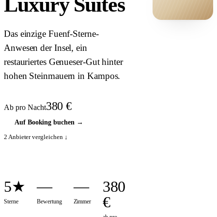
Luxury Suites
HOTEL ·
Das einzige Fuenf-Sterne-
COVER
Anwesen der Insel, ein
restauriertes Genueser-Gut hinter
hohen Steinmauern in Kampos.
380
€
Ab pro Nacht
Auf Booking buchen
→
2
Anbieter vergleichen ↓
5★
—
—
380
€
Sterne
Bewertung
Zimmer