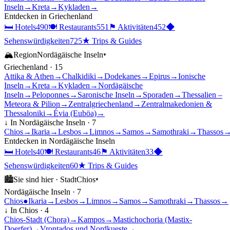
Inseln
→
Kreta
→
Kykladen
→
Entdecken in
Griechenland
🛏
Hotels
490
🍽
Restaurants
551
⚑
Aktivitäten
452
◆
Sehenswürdigkeiten
725
★
Trips & Guides
🏔
Region
Nordägäische Inseln
▾
Griechenland
·
15
Attika & Athen
→
Chalkidiki
→
Dodekanes
→
Epirus
→
Ionische
Inseln
→
Kreta
→
Kykladen
→
Nordägäische
Inseln
→
Peloponnes
→
Saronische Inseln
→
Sporaden
→
Thessalien –
Meteora & Pilion
→
Zentralgriechenland
→
Zentralmakedonien &
Thessaloniki
→
Évia (Euböa)
→
↓ In
Nordägäische Inseln
·
7
Chios
→
Ikaria
→
Lesbos
→
Limnos
→
Samos
→
Samothraki
→
Thassos
Entdecken in
Nordägäische Inseln
🛏
Hotels
40
🍽
Restaurants
46
⚑
Aktivitäten
33
◆
Sehenswürdigkeiten
60
★
Trips & Guides
🏙
Sie sind hier ·
Stadt
Chios
▾
Nordägäische Inseln
·
7
Chios
●
Ikaria
→
Lesbos
→
Limnos
→
Samos
→
Samothraki
→
Thassos
→
↓ In
Chios
·
4
Chios-Stadt (Chora)
→
Kampos
→
Mastichochoria (Mastix-
Doerfer)
→
Vrontados und Nordkueste
→