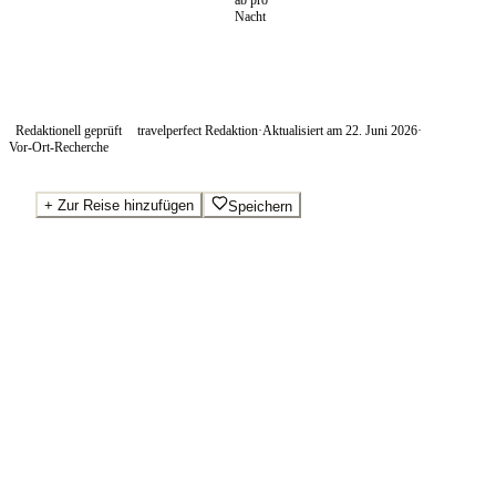
ab pro
Nacht
Redaktionell geprüft
travelperfect Redaktion
·
Aktualisiert am
22. Juni 2026
·
Vor-Ort-Recherche
+
Zur Reise hinzufügen
Speichern
Beste Preise · Anbieter vergleichen
Ab pro Nacht
380
€
Wo Sie buchen.