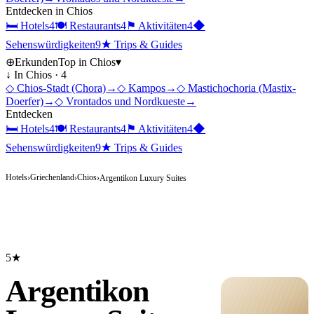
Entdecken in
Chios
🛏
Hotels
4
🍽
Restaurants
4
⚑
Aktivitäten
4
◆
Sehenswürdigkeiten
9
★
Trips & Guides
⊕
Erkunden
Top in
Chios
▾
↓ In
Chios
·
4
◇
Chios-Stadt (Chora)
→
◇
Kampos
→
◇
Mastichochoria (Mastix-
Doerfer)
→
◇
Vrontados und Nordkueste
→
Entdecken
🛏
Hotels
4
🍽
Restaurants
4
⚑
Aktivitäten
4
◆
Sehenswürdigkeiten
9
★
Trips & Guides
Hotels
Griechenland
Chios
›
›
›
Argentikon Luxury Suites
5★
Argentikon