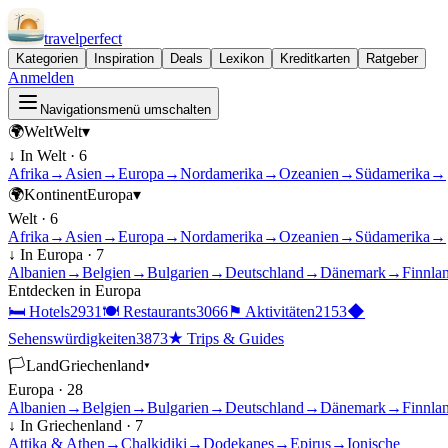
travel
perfect
Kategorien
Inspiration
Deals
Lexikon
Kreditkarten
Ratgeber
Anmelden
Navigationsmenü umschalten
🌍
Welt
Welt
▾
↓ In
Welt
·
6
Afrika
→
Asien
→
Europa
→
Nordamerika
→
Ozeanien
→
Südamerika
→
🌍
Kontinent
Europa
▾
Welt
·
6
Afrika
→
Asien
→
Europa
→
Nordamerika
→
Ozeanien
→
Südamerika
→
↓ In
Europa
·
7
Albanien
→
Belgien
→
Bulgarien
→
Deutschland
→
Dänemark
→
Finnla
Entdecken in
Europa
🛏
Hotels
2931
🍽
Restaurants
3066
⚑
Aktivitäten
2153
◆
Sehenswürdigkeiten
3873
★
Trips & Guides
🏳
Land
Griechenland
▾
Europa
·
28
Albanien
→
Belgien
→
Bulgarien
→
Deutschland
→
Dänemark
→
Finnla
↓ In
Griechenland
·
7
Attika & Athen
→
Chalkidiki
→
Dodekanes
→
Epirus
→
Ionische