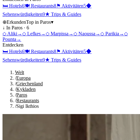
🛏
Hotels
6
🍽
Restaurants
8
⚑
Aktivitäten
5
◆
Sehenswürdigkeiten
9
★
Trips & Guides
⊕
Erkunden
Top in
Paros
▾
↓ In
Paros
·
6
◇
Aliki
→
◇
Lefkes
→
◇
Marpissa
→
◇
Naoussa
→
◇
Parikia
→
◇
Pounta
→
Entdecken
🛏
Hotels
6
🍽
Restaurants
8
⚑
Aktivitäten
5
◆
Sehenswürdigkeiten
9
★
Trips & Guides
Welt
/
Europa
/
Griechenland
/
Kykladen
/
Paros
/
Restaurants
/
Sigi Ikthios