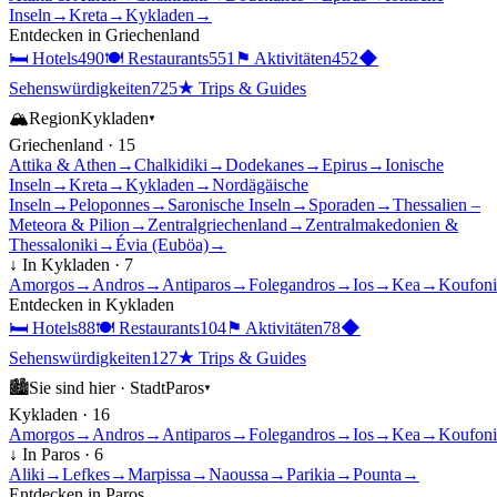
Inseln
→
Kreta
→
Kykladen
→
Entdecken in
Griechenland
🛏
Hotels
490
🍽
Restaurants
551
⚑
Aktivitäten
452
◆
Sehenswürdigkeiten
725
★
Trips & Guides
🏔
Region
Kykladen
▾
Griechenland
·
15
Attika & Athen
→
Chalkidiki
→
Dodekanes
→
Epirus
→
Ionische
Inseln
→
Kreta
→
Kykladen
→
Nordägäische
Inseln
→
Peloponnes
→
Saronische Inseln
→
Sporaden
→
Thessalien –
Meteora & Pilion
→
Zentralgriechenland
→
Zentralmakedonien &
Thessaloniki
→
Évia (Euböa)
→
↓ In
Kykladen
·
7
Amorgos
→
Andros
→
Antiparos
→
Folegandros
→
Ios
→
Kea
→
Koufoni
Entdecken in
Kykladen
🛏
Hotels
88
🍽
Restaurants
104
⚑
Aktivitäten
78
◆
Sehenswürdigkeiten
127
★
Trips & Guides
🏙
Sie sind hier ·
Stadt
Paros
▾
Kykladen
·
16
Amorgos
→
Andros
→
Antiparos
→
Folegandros
→
Ios
→
Kea
→
Koufoni
↓ In
Paros
·
6
Aliki
→
Lefkes
→
Marpissa
→
Naoussa
→
Parikia
→
Pounta
→
Entdecken in
Paros