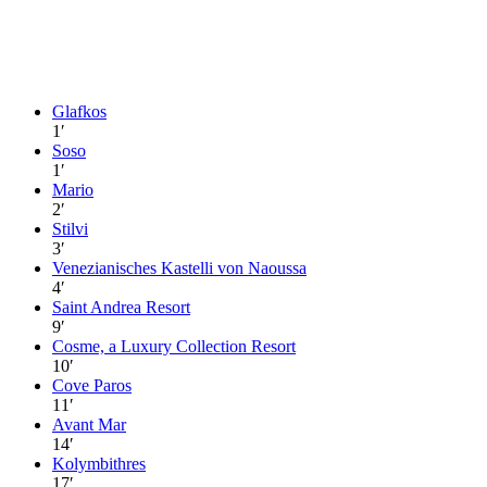
Glafkos
1
′
Soso
1
′
Mario
2
′
Stilvi
3
′
Venezianisches Kastelli von Naoussa
4
′
Saint Andrea Resort
9
′
Cosme, a Luxury Collection Resort
10
′
Cove Paros
11
′
Avant Mar
14
′
Kolymbithres
17
′