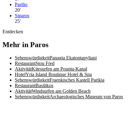
Parilio
20
′
Siparos
25
′
Entdecken
Mehr in Paros
Sehenswürdigkeit
Panagia Ekatontapyliani
Restaurant
Stou Fred
Aktivität
Kitesurfen am Pounta-Kanal
Hotel
Yria Island Boutique Hotel & Spa
Sehenswürdigkeit
Fraenkisches Kastell Parikia
Restaurant
Basilikos
Aktivität
Windsurfen am Golden Beach
Sehenswürdigkeit
Archaeologisches Museum von Paros