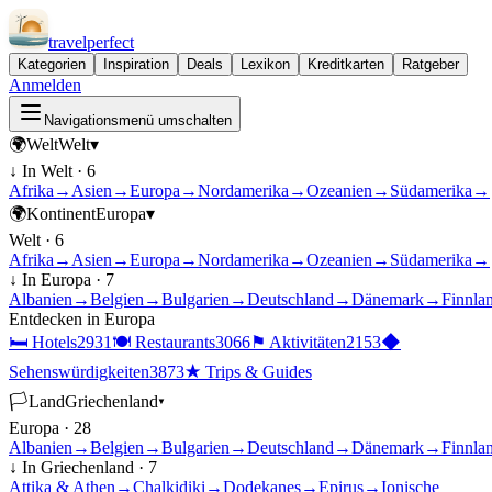
travel
perfect
Kategorien
Inspiration
Deals
Lexikon
Kreditkarten
Ratgeber
Anmelden
Navigationsmenü umschalten
🌍
Welt
Welt
▾
↓ In
Welt
·
6
Afrika
→
Asien
→
Europa
→
Nordamerika
→
Ozeanien
→
Südamerika
→
🌍
Kontinent
Europa
▾
Welt
·
6
Afrika
→
Asien
→
Europa
→
Nordamerika
→
Ozeanien
→
Südamerika
→
↓ In
Europa
·
7
Albanien
→
Belgien
→
Bulgarien
→
Deutschland
→
Dänemark
→
Finnla
Entdecken in
Europa
🛏
Hotels
2931
🍽
Restaurants
3066
⚑
Aktivitäten
2153
◆
Sehenswürdigkeiten
3873
★
Trips & Guides
🏳
Land
Griechenland
▾
Europa
·
28
Albanien
→
Belgien
→
Bulgarien
→
Deutschland
→
Dänemark
→
Finnla
↓ In
Griechenland
·
7
Attika & Athen
→
Chalkidiki
→
Dodekanes
→
Epirus
→
Ionische