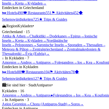
Inseln
→
Kreta
→
Kykladen
→
Entdecken in
Griechenland
🛏
Hotels
490
🍽
Restaurants
551
⚑
Aktivitäten
452
◆
Sehenswürdigkeiten
725
★
Trips & Guides
🏔
Region
Kykladen
▾
Griechenland
·
15
Attika & Athen
→
Chalkidiki
→
Dodekanes
→
Epirus
→
Ionische
Inseln
→
Kreta
→
Kykladen
→
Nordägäische
Inseln
→
Peloponnes
→
Saronische Inseln
→
Sporaden
→
Thessalien –
Meteora & Pilion
→
Zentralgriechenland
→
Zentralmakedonien &
Thessaloniki
→
Évia (Euböa)
→
↓ In
Kykladen
·
7
Amorgos
→
Andros
→
Antiparos
→
Folegandros
→
Ios
→
Kea
→
Koufoni
Entdecken in
Kykladen
🛏
Hotels
88
🍽
Restaurants
104
⚑
Aktivitäten
78
◆
Sehenswürdigkeiten
127
★
Trips & Guides
🏙
Sie sind hier ·
Stadt
Antiparos
▾
Kykladen
·
16
Amorgos
→
Andros
→
Antiparos
●
Folegandros
→
Ios
→
Kea
→
Koufonis
↓ In
Antiparos
·
3
Agios Georgios
→
Chora (Antiparos-Stadt)
→
Soros
→
Entdecken in
Antiparos