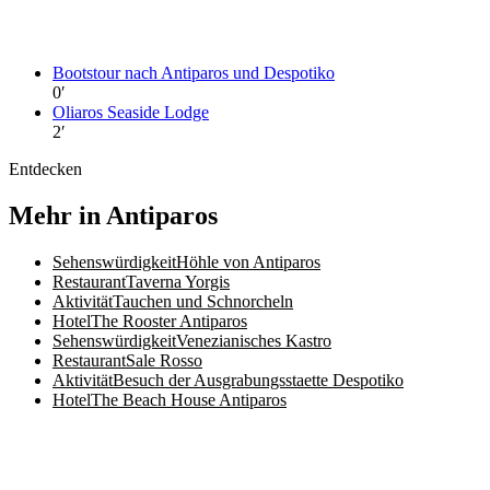
Bootstour nach Antiparos und Despotiko
0
′
Oliaros Seaside Lodge
2
′
Entdecken
Mehr in Antiparos
Sehenswürdigkeit
Höhle von Antiparos
Restaurant
Taverna Yorgis
Aktivität
Tauchen und Schnorcheln
Hotel
The Rooster Antiparos
Sehenswürdigkeit
Venezianisches Kastro
Restaurant
Sale Rosso
Aktivität
Besuch der Ausgrabungsstaette Despotiko
Hotel
The Beach House Antiparos