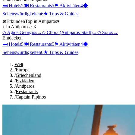
🛏
Hotels
5
🍽
Restaurants
5
⚑
Aktivitäten
4
◆
Sehenswürdigkeiten
6
★
Trips & Guides
⊕
Erkunden
Top in
Antiparos
▾
↓ In
Antiparos
·
3
◇
Agios Georgios
→
◇
Chora (Antiparos-Stadt)
→
◇
Soros
→
Entdecken
🛏
Hotels
5
🍽
Restaurants
5
⚑
Aktivitäten
4
◆
Sehenswürdigkeiten
6
★
Trips & Guides
Welt
/
Europa
/
Griechenland
/
Kykladen
/
Antiparos
/
Restaurants
/
Captain Pipinos