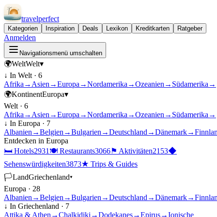
travel
perfect
Kategorien
Inspiration
Deals
Lexikon
Kreditkarten
Ratgeber
Anmelden
Navigationsmenü umschalten
🌍
Welt
Welt
▾
↓ In
Welt
·
6
Afrika
→
Asien
→
Europa
→
Nordamerika
→
Ozeanien
→
Südamerika
→
🌍
Kontinent
Europa
▾
Welt
·
6
Afrika
→
Asien
→
Europa
→
Nordamerika
→
Ozeanien
→
Südamerika
→
↓ In
Europa
·
7
Albanien
→
Belgien
→
Bulgarien
→
Deutschland
→
Dänemark
→
Finnla
Entdecken in
Europa
🛏
Hotels
2931
🍽
Restaurants
3066
⚑
Aktivitäten
2153
◆
Sehenswürdigkeiten
3873
★
Trips & Guides
🏳
Land
Griechenland
▾
Europa
·
28
Albanien
→
Belgien
→
Bulgarien
→
Deutschland
→
Dänemark
→
Finnla
↓ In
Griechenland
·
7
Attika & Athen
→
Chalkidiki
→
Dodekanes
→
Epirus
→
Ionische