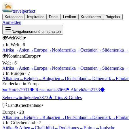
travel
perfect
Kategorien
Inspiration
Deals
Lexikon
Kreditkarten
Ratgeber
Anmelden
Navigationsmenü umschalten
🌍
Welt
Welt
▾
↓ In
Welt
·
6
Afrika
→
Asien
→
Europa
→
Nordamerika
→
Ozeanien
→
Südamerika
→
🌍
Kontinent
Europa
▾
Welt
·
6
Afrika
→
Asien
→
Europa
→
Nordamerika
→
Ozeanien
→
Südamerika
→
↓ In
Europa
·
7
Albanien
→
Belgien
→
Bulgarien
→
Deutschland
→
Dänemark
→
Finnla
Entdecken in
Europa
🛏
Hotels
2931
🍽
Restaurants
3066
⚑
Aktivitäten
2153
◆
Sehenswürdigkeiten
3873
★
Trips & Guides
🏳
Land
Griechenland
▾
Europa
·
28
Albanien
→
Belgien
→
Bulgarien
→
Deutschland
→
Dänemark
→
Finnla
↓ In
Griechenland
·
7
Attika & Athen
→
Chalkidiki
→
Dodekanes
→
Epirus
→
Ionische