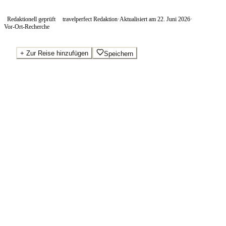
Redaktionell geprüft
travelperfect Redaktion
·
Aktualisiert am
22. Juni 2026
·
Vor-Ort-Recherche
+
Zur Reise hinzufügen
Speichern
Beste Preise · Anbieter vergleichen
Wo Sie buchen.
Booking.com