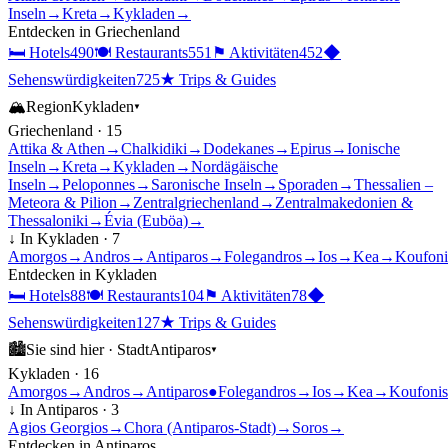
Inseln
→
Kreta
→
Kykladen
→
Entdecken in
Griechenland
🛏
Hotels
490
🍽
Restaurants
551
⚑
Aktivitäten
452
◆
Sehenswürdigkeiten
725
★
Trips & Guides
🏔
Region
Kykladen
▾
Griechenland
·
15
Attika & Athen
→
Chalkidiki
→
Dodekanes
→
Epirus
→
Ionische
Inseln
→
Kreta
→
Kykladen
→
Nordägäische
Inseln
→
Peloponnes
→
Saronische Inseln
→
Sporaden
→
Thessalien –
Meteora & Pilion
→
Zentralgriechenland
→
Zentralmakedonien &
Thessaloniki
→
Évia (Euböa)
→
↓ In
Kykladen
·
7
Amorgos
→
Andros
→
Antiparos
→
Folegandros
→
Ios
→
Kea
→
Koufoni
Entdecken in
Kykladen
🛏
Hotels
88
🍽
Restaurants
104
⚑
Aktivitäten
78
◆
Sehenswürdigkeiten
127
★
Trips & Guides
🏙
Sie sind hier ·
Stadt
Antiparos
▾
Kykladen
·
16
Amorgos
→
Andros
→
Antiparos
●
Folegandros
→
Ios
→
Kea
→
Koufonis
↓ In
Antiparos
·
3
Agios Georgios
→
Chora (Antiparos-Stadt)
→
Soros
→
Entdecken in
Antiparos