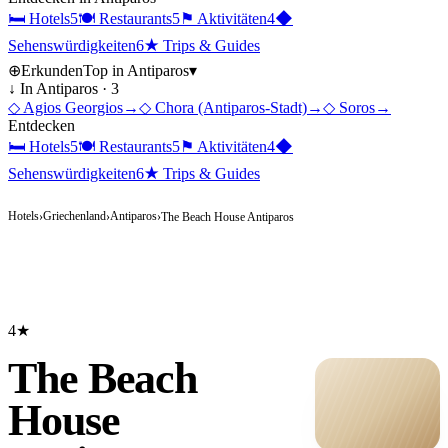
🛏
Hotels
5
🍽
Restaurants
5
⚑
Aktivitäten
4
◆
Sehenswürdigkeiten
6
★
Trips & Guides
⊕
Erkunden
Top in
Antiparos
▾
↓ In
Antiparos
·
3
◇
Agios Georgios
→
◇
Chora (Antiparos-Stadt)
→
◇
Soros
→
Entdecken
🛏
Hotels
5
🍽
Restaurants
5
⚑
Aktivitäten
4
◆
Sehenswürdigkeiten
6
★
Trips & Guides
Hotels
Griechenland
Antiparos
›
›
›
The Beach House Antiparos
4★
The Beach
House