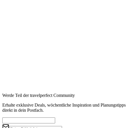
—
Booking
→
Expedia
→
Affiliate-Links · Preis bleibt für Sie identisch
Werde Teil der travelperfect Community
Erhalte exklusive Deals, wöchentliche Inspiration und Planungstipps
direkt in dein Postfach.