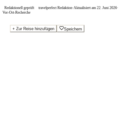
Redaktionell geprüft
travelperfect Redaktion
·
Aktualisiert am
22. Juni 2026
·
Vor-Ort-Recherche
+
Zur Reise hinzufügen
Speichern
Beste Preise · Anbieter vergleichen
Wo Sie buchen.
Booking.com