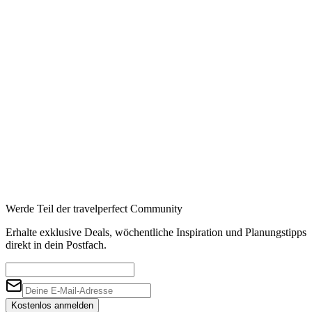
Booking
→
Expedia
→
Affiliate-Links · Preis bleibt für Sie identisch
Werde Teil der travelperfect Community
Erhalte exklusive Deals, wöchentliche Inspiration und Planungstipps
direkt in dein Postfach.
Kostenlos anmelden