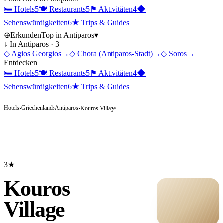
🛏
Hotels
5
🍽
Restaurants
5
⚑
Aktivitäten
4
◆
Sehenswürdigkeiten
6
★
Trips & Guides
⊕
Erkunden
Top in
Antiparos
▾
↓ In
Antiparos
·
3
◇
Agios Georgios
→
◇
Chora (Antiparos-Stadt)
→
◇
Soros
→
Entdecken
🛏
Hotels
5
🍽
Restaurants
5
⚑
Aktivitäten
4
◆
Sehenswürdigkeiten
6
★
Trips & Guides
Hotels
Griechenland
Antiparos
›
›
›
Kouros Village
3★
Kouros
Village