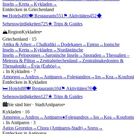
Inseln
→
Kreta
→
Kykladen
→
Entdecken in
Griechenland
🛏
Hotels
490
🍽
Restaurants
551
⚑
Aktivitäten
452
◆
Sehenswürdigkeiten
725
★
Trips & Guides
🏔
Region
Kykladen
▾
Griechenland
·
15
Attika & Athen
→
Chalkidiki
→
Dodekanes
→
Epirus
→
Ionische
Inseln
→
Kreta
→
Kykladen
→
Nordägäische
Inseln
→
Peloponnes
→
Saronische Inseln
→
Sporaden
→
Thessalien –
Meteora & Pilion
→
Zentralgriechenland
→
Zentralmakedonien &
Thessaloniki
→
Évia (Euböa)
→
↓ In
Kykladen
·
7
Amorgos
→
Andros
→
Antiparos
→
Folegandros
→
Ios
→
Kea
→
Koufoni
Entdecken in
Kykladen
🛏
Hotels
88
🍽
Restaurants
104
⚑
Aktivitäten
78
◆
Sehenswürdigkeiten
127
★
Trips & Guides
🏙
Sie sind hier ·
Stadt
Antiparos
▾
Kykladen
·
16
Amorgos
→
Andros
→
Antiparos
●
Folegandros
→
Ios
→
Kea
→
Koufonis
↓ In
Antiparos
·
3
Agios Georgios
→
Chora (Antiparos-Stadt)
→
Soros
→
Entdecken in
Antiparos