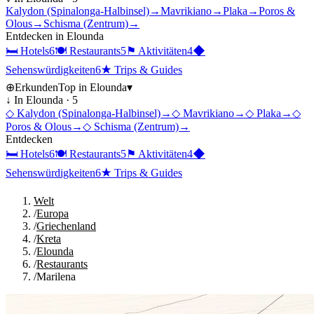
Kalydon (Spinalonga-Halbinsel)
→
Mavrikiano
→
Plaka
→
Poros &
Olous
→
Schisma (Zentrum)
→
Entdecken in
Elounda
🛏
Hotels
6
🍽
Restaurants
5
⚑
Aktivitäten
4
◆
Sehenswürdigkeiten
6
★
Trips & Guides
⊕
Erkunden
Top in
Elounda
▾
↓ In
Elounda
·
5
◇
Kalydon (Spinalonga-Halbinsel)
→
◇
Mavrikiano
→
◇
Plaka
→
◇
Poros & Olous
→
◇
Schisma (Zentrum)
→
Entdecken
🛏
Hotels
6
🍽
Restaurants
5
⚑
Aktivitäten
4
◆
Sehenswürdigkeiten
6
★
Trips & Guides
Welt
/
Europa
/
Griechenland
/
Kreta
/
Elounda
/
Restaurants
/
Marilena