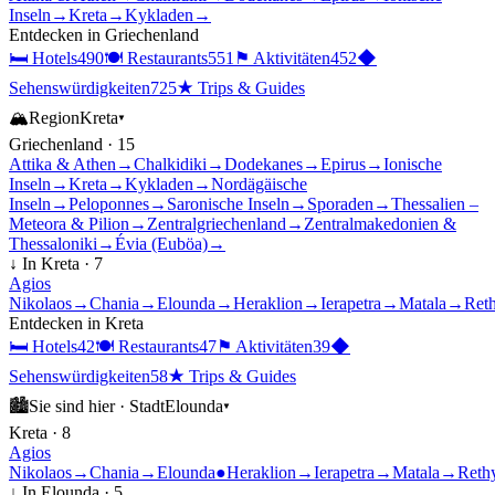
Inseln
→
Kreta
→
Kykladen
→
Entdecken in
Griechenland
🛏
Hotels
490
🍽
Restaurants
551
⚑
Aktivitäten
452
◆
Sehenswürdigkeiten
725
★
Trips & Guides
🏔
Region
Kreta
▾
Griechenland
·
15
Attika & Athen
→
Chalkidiki
→
Dodekanes
→
Epirus
→
Ionische
Inseln
→
Kreta
→
Kykladen
→
Nordägäische
Inseln
→
Peloponnes
→
Saronische Inseln
→
Sporaden
→
Thessalien –
Meteora & Pilion
→
Zentralgriechenland
→
Zentralmakedonien &
Thessaloniki
→
Évia (Euböa)
→
↓ In
Kreta
·
7
Agios
Nikolaos
→
Chania
→
Elounda
→
Heraklion
→
Ierapetra
→
Matala
→
Ret
Entdecken in
Kreta
🛏
Hotels
42
🍽
Restaurants
47
⚑
Aktivitäten
39
◆
Sehenswürdigkeiten
58
★
Trips & Guides
🏙
Sie sind hier ·
Stadt
Elounda
▾
Kreta
·
8
Agios
Nikolaos
→
Chania
→
Elounda
●
Heraklion
→
Ierapetra
→
Matala
→
Reth
↓ In
Elounda
·
5