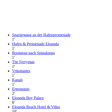
Spaziergang an der Hafenpromenade
1
′
Hafen & Promenade Elounda
1
′
Bootstour nach Spinalonga
1
′
The Ferryman
1
′
Vritomartes
1
′
Kanali
1
′
Ergospasio
2
′
Elounda Bay Palace
8
′
Elounda Beach Hotel & Villas
10
′