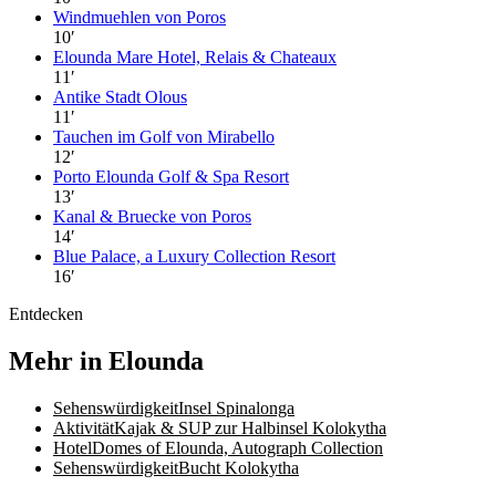
Windmuehlen von Poros
10
′
Elounda Mare Hotel, Relais & Chateaux
11
′
Antike Stadt Olous
11
′
Tauchen im Golf von Mirabello
12
′
Porto Elounda Golf & Spa Resort
13
′
Kanal & Bruecke von Poros
14
′
Blue Palace, a Luxury Collection Resort
16
′
Entdecken
Mehr in Elounda
Sehenswürdigkeit
Insel Spinalonga
Aktivität
Kajak & SUP zur Halbinsel Kolokytha
Hotel
Domes of Elounda, Autograph Collection
Sehenswürdigkeit
Bucht Kolokytha