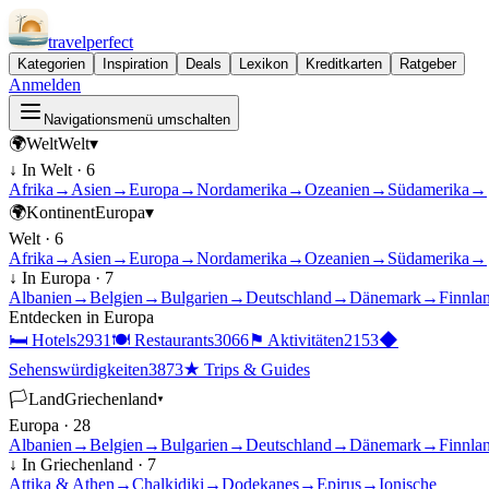
travel
perfect
Kategorien
Inspiration
Deals
Lexikon
Kreditkarten
Ratgeber
Anmelden
Navigationsmenü umschalten
🌍
Welt
Welt
▾
↓ In
Welt
·
6
Afrika
→
Asien
→
Europa
→
Nordamerika
→
Ozeanien
→
Südamerika
→
🌍
Kontinent
Europa
▾
Welt
·
6
Afrika
→
Asien
→
Europa
→
Nordamerika
→
Ozeanien
→
Südamerika
→
↓ In
Europa
·
7
Albanien
→
Belgien
→
Bulgarien
→
Deutschland
→
Dänemark
→
Finnla
Entdecken in
Europa
🛏
Hotels
2931
🍽
Restaurants
3066
⚑
Aktivitäten
2153
◆
Sehenswürdigkeiten
3873
★
Trips & Guides
🏳
Land
Griechenland
▾
Europa
·
28
Albanien
→
Belgien
→
Bulgarien
→
Deutschland
→
Dänemark
→
Finnla
↓ In
Griechenland
·
7
Attika & Athen
→
Chalkidiki
→
Dodekanes
→
Epirus
→
Ionische