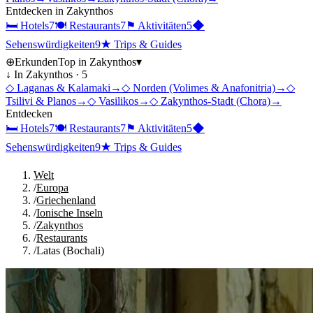
Entdecken in
Zakynthos
🛏
Hotels
7
🍽
Restaurants
7
⚑
Aktivitäten
5
◆
Sehenswürdigkeiten
9
★
Trips & Guides
⊕
Erkunden
Top in
Zakynthos
▾
↓ In
Zakynthos
·
5
◇
Laganas & Kalamaki
→
◇
Norden (Volimes & Anafonitria)
→
◇
Tsilivi & Planos
→
◇
Vasilikos
→
◇
Zakynthos-Stadt (Chora)
→
Entdecken
🛏
Hotels
7
🍽
Restaurants
7
⚑
Aktivitäten
5
◆
Sehenswürdigkeiten
9
★
Trips & Guides
Welt
/
Europa
/
Griechenland
/
Ionische Inseln
/
Zakynthos
/
Restaurants
/
Latas (Bochali)