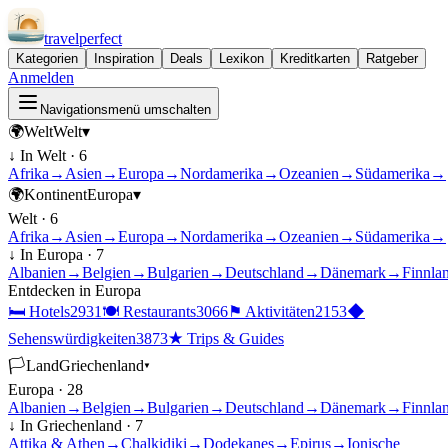
travel
perfect
Kategorien
Inspiration
Deals
Lexikon
Kreditkarten
Ratgeber
Anmelden
Navigationsmenü umschalten
🌍
Welt
Welt
▾
↓ In
Welt
·
6
Afrika
→
Asien
→
Europa
→
Nordamerika
→
Ozeanien
→
Südamerika
→
🌍
Kontinent
Europa
▾
Welt
·
6
Afrika
→
Asien
→
Europa
→
Nordamerika
→
Ozeanien
→
Südamerika
→
↓ In
Europa
·
7
Albanien
→
Belgien
→
Bulgarien
→
Deutschland
→
Dänemark
→
Finnla
Entdecken in
Europa
🛏
Hotels
2931
🍽
Restaurants
3066
⚑
Aktivitäten
2153
◆
Sehenswürdigkeiten
3873
★
Trips & Guides
🏳
Land
Griechenland
▾
Europa
·
28
Albanien
→
Belgien
→
Bulgarien
→
Deutschland
→
Dänemark
→
Finnla
↓ In
Griechenland
·
7
Attika & Athen
→
Chalkidiki
→
Dodekanes
→
Epirus
→
Ionische