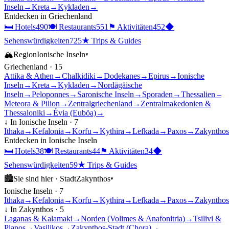
Inseln
→
Kreta
→
Kykladen
→
Entdecken in
Griechenland
🛏
Hotels
490
🍽
Restaurants
551
⚑
Aktivitäten
452
◆
Sehenswürdigkeiten
725
★
Trips & Guides
🏔
Region
Ionische Inseln
▾
Griechenland
·
15
Attika & Athen
→
Chalkidiki
→
Dodekanes
→
Epirus
→
Ionische
Inseln
→
Kreta
→
Kykladen
→
Nordägäische
Inseln
→
Peloponnes
→
Saronische Inseln
→
Sporaden
→
Thessalien –
Meteora & Pilion
→
Zentralgriechenland
→
Zentralmakedonien &
Thessaloniki
→
Évia (Euböa)
→
↓ In
Ionische Inseln
·
7
Ithaka
→
Kefalonia
→
Korfu
→
Kythira
→
Lefkada
→
Paxos
→
Zakynthos
Entdecken in
Ionische Inseln
🛏
Hotels
38
🍽
Restaurants
44
⚑
Aktivitäten
34
◆
Sehenswürdigkeiten
59
★
Trips & Guides
🏙
Sie sind hier ·
Stadt
Zakynthos
▾
Ionische Inseln
·
7
Ithaka
→
Kefalonia
→
Korfu
→
Kythira
→
Lefkada
→
Paxos
→
Zakynthos
↓ In
Zakynthos
·
5
Laganas & Kalamaki
→
Norden (Volimes & Anafonitria)
→
Tsilivi &
Planos
→
Vasilikos
→
Zakynthos-Stadt (Chora)
→