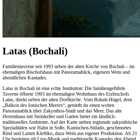
Latas (Bochali)
Familientaverne seit 1993 neben der alten Kirche von Bochali – im
ehemaligen Bischofshaus mit Panoramablick, eigenem Wein und
abendlichen Kantades.
Latas in Bochali ist eine echte Institution: Die familiengeführte
Taverne öffnete 1993 im ehemaligen Wohnhaus des Erzbischofs
Latas, direkt neben der alten Dorfkirche. Vom Bohali-Hügel, dem
„Balkon des Ionischen Meeres“, genießt du einen weiten
Panoramablick über Zakynthos-Stadt und das Meer. Das alte
Herrenhaus mit Steinkeller und Garten bietet ein ländlich-
traditionelles Ambiente. Auf der Karte stehen regionale zakynthische
Spezialitäten wie Hahn in Soße, Kaninchen-Stifado, geschmortes
Rind und Lamm Kleftiko, dazu Wein aus eigener Produktion. Ab 21
Uhr begleiten oft Live-Musik und traditionelle Kantades den Abend.