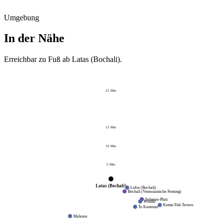
Umgebung
In der Nähe
Erreichbar zu Fuß ab
Latas (Bochali)
.
25
Min
15
Min
10
Min
5
Min
Latas (Bochali)
Lofos (Bochali)
Bochali (Venezianische Festung)
Solomos-Platz
Prosilio
Komis Fish Tavern
To Kantouni
Malanos