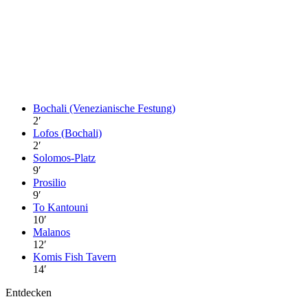
Bochali (Venezianische Festung)
2
′
Lofos (Bochali)
2
′
Solomos-Platz
9
′
Prosilio
9
′
To Kantouni
10
′
Malanos
12
′
Komis Fish Tavern
14
′
Entdecken