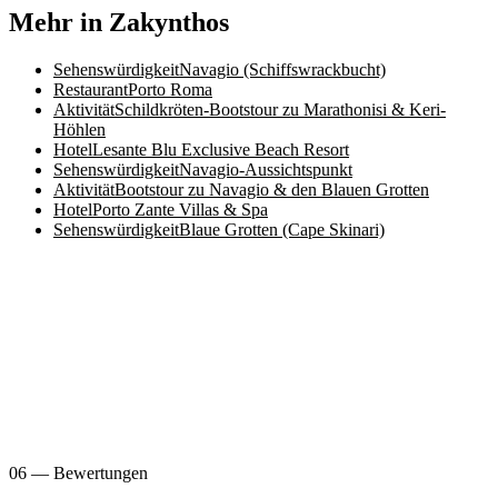
Mehr in Zakynthos
Sehenswürdigkeit
Navagio (Schiffswrackbucht)
Restaurant
Porto Roma
Aktivität
Schildkröten-Bootstour zu Marathonisi & Keri-
Höhlen
Hotel
Lesante Blu Exclusive Beach Resort
Sehenswürdigkeit
Navagio-Aussichtspunkt
Aktivität
Bootstour zu Navagio & den Blauen Grotten
Hotel
Porto Zante Villas & Spa
Sehenswürdigkeit
Blaue Grotten (Cape Skinari)
06 — Bewertungen