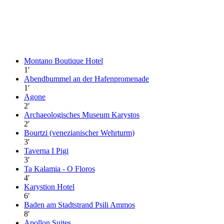
Montano Boutique Hotel
1
′
Abendbummel an der Hafenpromenade
1
′
Agone
2
′
Archaeologisches Museum Karystos
2
′
Bourtzi (venezianischer Wehrturm)
3
′
Taverna I Pigi
3
′
Ta Kalamia - O Floros
4
′
Karystion Hotel
6
′
Baden am Stadtstrand Psili Ammos
8
′
Apollon Suites