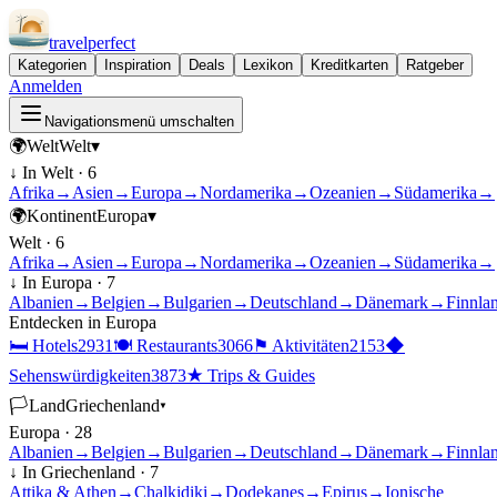
travel
perfect
Kategorien
Inspiration
Deals
Lexikon
Kreditkarten
Ratgeber
Anmelden
Navigationsmenü umschalten
🌍
Welt
Welt
▾
↓ In
Welt
·
6
Afrika
→
Asien
→
Europa
→
Nordamerika
→
Ozeanien
→
Südamerika
→
🌍
Kontinent
Europa
▾
Welt
·
6
Afrika
→
Asien
→
Europa
→
Nordamerika
→
Ozeanien
→
Südamerika
→
↓ In
Europa
·
7
Albanien
→
Belgien
→
Bulgarien
→
Deutschland
→
Dänemark
→
Finnla
Entdecken in
Europa
🛏
Hotels
2931
🍽
Restaurants
3066
⚑
Aktivitäten
2153
◆
Sehenswürdigkeiten
3873
★
Trips & Guides
🏳
Land
Griechenland
▾
Europa
·
28
Albanien
→
Belgien
→
Bulgarien
→
Deutschland
→
Dänemark
→
Finnla
↓ In
Griechenland
·
7
Attika & Athen
→
Chalkidiki
→
Dodekanes
→
Epirus
→
Ionische