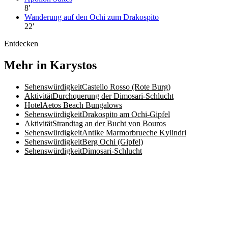
8
′
Wanderung auf den Ochi zum Drakospito
22
′
Entdecken
Mehr in Karystos
Sehenswürdigkeit
Castello Rosso (Rote Burg)
Aktivität
Durchquerung der Dimosari-Schlucht
Hotel
Aetos Beach Bungalows
Sehenswürdigkeit
Drakospito am Ochi-Gipfel
Aktivität
Strandtag an der Bucht von Bouros
Sehenswürdigkeit
Antike Marmorbrueche Kylindri
Sehenswürdigkeit
Berg Ochi (Gipfel)
Sehenswürdigkeit
Dimosari-Schlucht