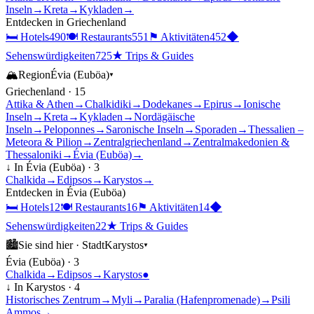
Inseln
→
Kreta
→
Kykladen
→
Entdecken in
Griechenland
🛏
Hotels
490
🍽
Restaurants
551
⚑
Aktivitäten
452
◆
Sehenswürdigkeiten
725
★
Trips & Guides
🏔
Region
Évia (Euböa)
▾
Griechenland
·
15
Attika & Athen
→
Chalkidiki
→
Dodekanes
→
Epirus
→
Ionische
Inseln
→
Kreta
→
Kykladen
→
Nordägäische
Inseln
→
Peloponnes
→
Saronische Inseln
→
Sporaden
→
Thessalien –
Meteora & Pilion
→
Zentralgriechenland
→
Zentralmakedonien &
Thessaloniki
→
Évia (Euböa)
→
↓ In
Évia (Euböa)
·
3
Chalkida
→
Edipsos
→
Karystos
→
Entdecken in
Évia (Euböa)
🛏
Hotels
12
🍽
Restaurants
16
⚑
Aktivitäten
14
◆
Sehenswürdigkeiten
22
★
Trips & Guides
🏙
Sie sind hier ·
Stadt
Karystos
▾
Évia (Euböa)
·
3
Chalkida
→
Edipsos
→
Karystos
●
↓ In
Karystos
·
4
Historisches Zentrum
→
Myli
→
Paralia (Hafenpromenade)
→
Psili
Ammos
→