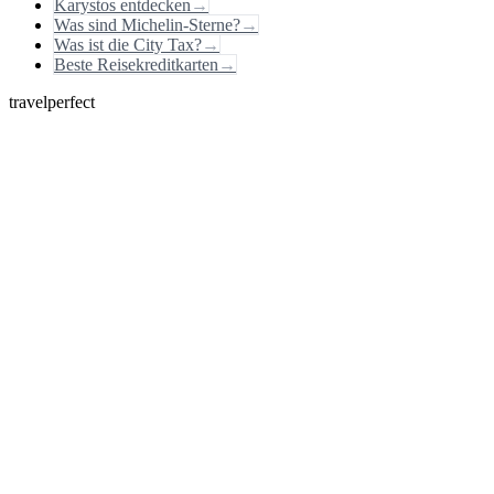
Karystos entdecken
→
Was sind Michelin-Sterne?
→
Was ist die City Tax?
→
Beste Reisekreditkarten
→
travelperfect