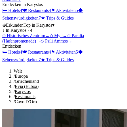
Entdecken in
Karystos
🛏
Hotels
4
🍽
Restaurants
4
⚑
Aktivitäten
5
◆
Sehenswürdigkeiten
7
★
Trips & Guides
⊕
Erkunden
Top in
Karystos
▾
↓ In
Karystos
·
4
◇
Historisches Zentrum
→
◇
Myli
→
◇
Paralia
(Hafenpromenade)
→
◇
Psili Ammos
→
Entdecken
🛏
Hotels
4
🍽
Restaurants
4
⚑
Aktivitäten
5
◆
Sehenswürdigkeiten
7
★
Trips & Guides
Welt
/
Europa
/
Griechenland
/
Évia (Euböa)
/
Karystos
/
Restaurants
/
Cavo D'Oro