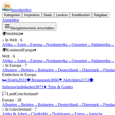
travel
perfect
Kategorien
Inspiration
Deals
Lexikon
Kreditkarten
Ratgeber
Anmelden
Navigationsmenü umschalten
🌍
Welt
Welt
▾
↓ In
Welt
·
6
Afrika
→
Asien
→
Europa
→
Nordamerika
→
Ozeanien
→
Südamerika
→
🌍
Kontinent
Europa
▾
Welt
·
6
Afrika
→
Asien
→
Europa
→
Nordamerika
→
Ozeanien
→
Südamerika
→
↓ In
Europa
·
7
Albanien
→
Belgien
→
Bulgarien
→
Deutschland
→
Dänemark
→
Finnla
Entdecken in
Europa
🛏
Hotels
2931
🍽
Restaurants
3066
⚑
Aktivitäten
2153
◆
Sehenswürdigkeiten
3873
★
Trips & Guides
🏳
Land
Griechenland
▾
Europa
·
28
Albanien
→
Belgien
→
Bulgarien
→
Deutschland
→
Dänemark
→
Finnla
↓ In
Griechenland
·
7
Attika & Athen
→
Chalkidiki
→
Dodekanes
→
Epirus
→
Ionische