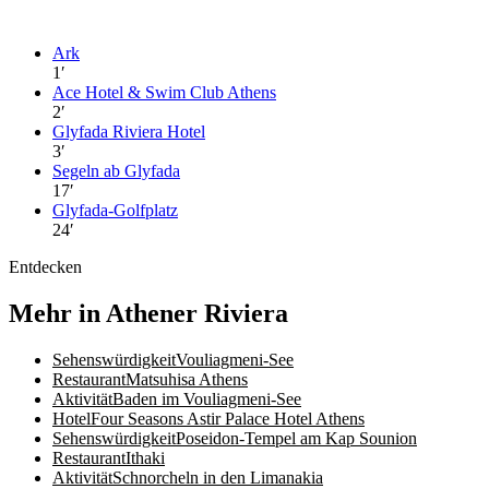
Ark
1
′
Ace Hotel & Swim Club Athens
2
′
Glyfada Riviera Hotel
3
′
Segeln ab Glyfada
17
′
Glyfada-Golfplatz
24
′
Entdecken
Mehr in Athener Riviera
Sehenswürdigkeit
Vouliagmeni-See
Restaurant
Matsuhisa Athens
Aktivität
Baden im Vouliagmeni-See
Hotel
Four Seasons Astir Palace Hotel Athens
Sehenswürdigkeit
Poseidon-Tempel am Kap Sounion
Restaurant
Ithaki
Aktivität
Schnorcheln in den Limanakia