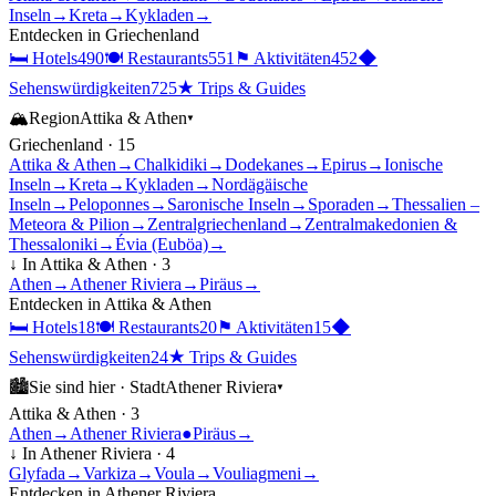
Inseln
→
Kreta
→
Kykladen
→
Entdecken in
Griechenland
🛏
Hotels
490
🍽
Restaurants
551
⚑
Aktivitäten
452
◆
Sehenswürdigkeiten
725
★
Trips & Guides
🏔
Region
Attika & Athen
▾
Griechenland
·
15
Attika & Athen
→
Chalkidiki
→
Dodekanes
→
Epirus
→
Ionische
Inseln
→
Kreta
→
Kykladen
→
Nordägäische
Inseln
→
Peloponnes
→
Saronische Inseln
→
Sporaden
→
Thessalien –
Meteora & Pilion
→
Zentralgriechenland
→
Zentralmakedonien &
Thessaloniki
→
Évia (Euböa)
→
↓ In
Attika & Athen
·
3
Athen
→
Athener Riviera
→
Piräus
→
Entdecken in
Attika & Athen
🛏
Hotels
18
🍽
Restaurants
20
⚑
Aktivitäten
15
◆
Sehenswürdigkeiten
24
★
Trips & Guides
🏙
Sie sind hier ·
Stadt
Athener Riviera
▾
Attika & Athen
·
3
Athen
→
Athener Riviera
●
Piräus
→
↓ In
Athener Riviera
·
4
Glyfada
→
Varkiza
→
Voula
→
Vouliagmeni
→
Entdecken in
Athener Riviera