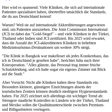
Hier wird es spannend: Viele Kliniken, die sich auf internationale
Patienten spezialisiert haben, übertreffen tatsächlich die Standards,
die du aus Deutschland kennst!
Warum? Weil sie auf internationale Akkreditierungen angewiesen
sind, um Patienten anzuziehen. Die Joint Commission International
(JCI) ist dabei das "Gold-Siegel" – und viele Kliniken in der Türkei,
Thailand oder Indien sind JCI-zertifiziert. Bis 2025 wird erwartet,
dass die Anzahl der JCI-akkreditierten Kliniken in beliebten
Medizintourismus-Destinationen um weitere 30% steigt.
"Die Klinik in Bangkok war makelloser als jedes Krankenhaus, das
ich in Deutschland je gesehen habe", berichtet Julia nach ihrer
Knieoperation. "Alles glänzte, das Personal trug immer frische
Schutzkleidung, und ich hatte sogar ein eigenes Zimmer mit Blick
auf die Stadt."
Aber Vorsicht: Nicht alle Kliniken halten diese Standards ein.
Besonders kleinere, günstigere Einrichtungen abseits der
touristischen Zentren können deutlich niedrigere Hygienestandards
haben. Für 2025 zeichnet sich allerdings ein wichtiger Trend ab:
Strengere staatliche Kontrollen in Ländern wie der Türkei, Thailand
und Mexiko sollen die Qualitätsunterschiede zwischen Premium-
und Billiganbietern verringern.