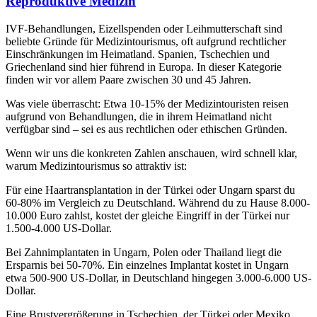
Reproduktive Medizin
IVF-Behandlungen, Eizellspenden oder Leihmutterschaft sind
beliebte Gründe für Medizintourismus, oft aufgrund rechtlicher
Einschränkungen im Heimatland. Spanien, Tschechien und
Griechenland sind hier führend in Europa. In dieser Kategorie
finden wir vor allem Paare zwischen 30 und 45 Jahren.
Was viele überrascht: Etwa 10-15% der Medizintouristen reisen
aufgrund von Behandlungen, die in ihrem Heimatland nicht
verfügbar sind – sei es aus rechtlichen oder ethischen Gründen.
Wenn wir uns die konkreten Zahlen anschauen, wird schnell klar,
warum Medizintourismus so attraktiv ist:
Für eine Haartransplantation in der Türkei oder Ungarn sparst du
60-80% im Vergleich zu Deutschland. Während du zu Hause 8.000-
10.000 Euro zahlst, kostet der gleiche Eingriff in der Türkei nur
1.500-4.000 US-Dollar.
Bei Zahnimplantaten in Ungarn, Polen oder Thailand liegt die
Ersparnis bei 50-70%. Ein einzelnes Implantat kostet in Ungarn
etwa 500-900 US-Dollar, in Deutschland hingegen 3.000-6.000 US-
Dollar.
Eine Brustvergrößerung in Tschechien, der Türkei oder Mexiko