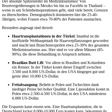
Der absolute Spitzenreiter im Medizintourismus! Von
Brustvergrößerungen in Mexiko bis hin zu Facelifts in Thailand –
wenn es um Schönheitsoperationen geht, sind viele bereit, Grenzen
zu überschreiten. Demographisch dominieren hier die 25-40-
Jährigen, wobei Frauen etwa 70-80% der Patienten ausmachen.
Besonders angesagt sind derzeit:
Haartransplantationen in der Türkei
: Istanbul ist die
inoffizielle Welthauptstadt für Haarverpflanzungen geworden
und macht laut Branchenexperten etwa 25-30% des gesamten
Medizintourismus aus. Hier sind es vor allem Männer (85-
90%), die diese Behandlung in Anspruch nehmen.
Brazilian Butt Lift
: Vor allem in Brasilien und Kolumbien
ein Renner. In der Türkei kostet dieser Eingriff zwischen
3.500 und 8.000 US-Dollar, in den USA hingegen gut und
gerne über 10.000 US-Dollar.
Fettabsaugung
: Beliebt in Polen und Tschechien dank
niedriger Preise bei hoher Qualität. Eine Liposuktion kostet in
Polen etwa 2.500-4.500 US-Dollar, in den USA mindestens
6.000 US-Dollar.
Die Ersparnis kann enorm sein. Eine Haartransplantation, die in
Deutschland locker 8.000-10.000 Euro kosten kann, bekommst du