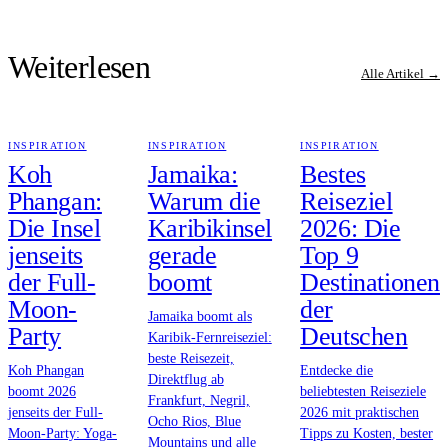
Weiterlesen
Alle Artikel →
INSPIRATION
INSPIRATION
INSPIRATION
Koh
Jamaika:
Bestes
Phangan:
Warum die
Reiseziel
Die Insel
Karibikinsel
2026: Die
jenseits
gerade
Top 9
der Full-
boomt
Destinationen
Moon-
der
Jamaika boomt als
Party
Deutschen
Karibik-Fernreiseziel:
beste Reisezeit,
Koh Phangan
Entdecke die
Direktflug ab
boomt 2026
beliebtesten Reiseziele
Frankfurt, Negril,
jenseits der Full-
2026 mit praktischen
Ocho Rios, Blue
Moon-Party: Yoga-
Tipps zu Kosten, bester
Mountains und alle