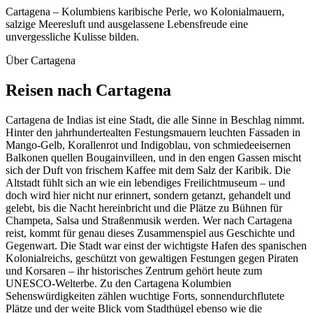
Cartagena – Kolumbiens karibische Perle, wo Kolonialmauern,
salzige Meeresluft und ausgelassene Lebensfreude eine
unvergessliche Kulisse bilden.
Über Cartagena
Reisen nach
Cartagena
Cartagena de Indias ist eine Stadt, die alle Sinne in Beschlag nimmt.
Hinter den jahrhundertealten Festungsmauern leuchten Fassaden in
Mango-Gelb, Korallenrot und Indigoblau, von schmiedeeisernen
Balkonen quellen Bougainvilleen, und in den engen Gassen mischt
sich der Duft von frischem Kaffee mit dem Salz der Karibik. Die
Altstadt fühlt sich an wie ein lebendiges Freilichtmuseum – und
doch wird hier nicht nur erinnert, sondern getanzt, gehandelt und
gelebt, bis die Nacht hereinbricht und die Plätze zu Bühnen für
Champeta, Salsa und Straßenmusik werden. Wer nach Cartagena
reist, kommt für genau dieses Zusammenspiel aus Geschichte und
Gegenwart. Die Stadt war einst der wichtigste Hafen des spanischen
Kolonialreichs, geschützt von gewaltigen Festungen gegen Piraten
und Korsaren – ihr historisches Zentrum gehört heute zum
UNESCO-Welterbe. Zu den Cartagena Kolumbien
Sehenswürdigkeiten zählen wuchtige Forts, sonnendurchflutete
Plätze und der weite Blick vom Stadthügel ebenso wie die