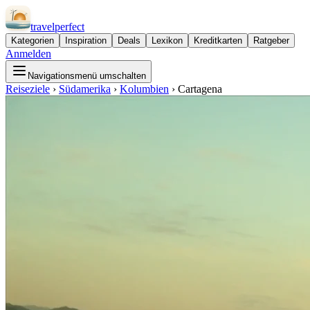
travel
perfect
Kategorien
Inspiration
Deals
Lexikon
Kreditkarten
Ratgeber
Anmelden
Navigationsmenü umschalten
Reiseziele
›
Südamerika
›
Kolumbien
›
Cartagena