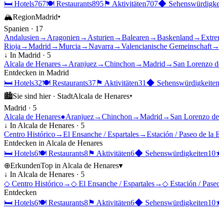
🛏
Hotels
767
🍽
Restaurants
895
⚑
Aktivitäten
707
◆
Sehenswürdigke
🏔
Region
Madrid
▾
Spanien
·
17
Andalusien
→
Aragonien
→
Asturien
→
Balearen
→
Baskenland
→
Extre
Rioja
→
Madrid
→
Murcia
→
Navarra
→
Valencianische Gemeinschaft
↓ In
Madrid
·
5
Alcala de Henares
→
Aranjuez
→
Chinchon
→
Madrid
→
San Lorenzo de
Entdecken in
Madrid
🛏
Hotels
32
🍽
Restaurants
37
⚑
Aktivitäten
31
◆
Sehenswürdigkeite
🏙
Sie sind hier ·
Stadt
Alcala de Henares
▾
Madrid
·
5
Alcala de Henares
●
Aranjuez
→
Chinchon
→
Madrid
→
San Lorenzo de 
↓ In
Alcala de Henares
·
5
Centro Histórico
→
El Ensanche / Espartales
→
Estación / Paseo de la 
Entdecken in
Alcala de Henares
🛏
Hotels
6
🍽
Restaurants
8
⚑
Aktivitäten
6
◆
Sehenswürdigkeiten
10
⊕
Erkunden
Top in
Alcala de Henares
▾
↓ In
Alcala de Henares
·
5
◇
Centro Histórico
→
◇
El Ensanche / Espartales
→
◇
Estación / Pase
Entdecken
🛏
Hotels
6
🍽
Restaurants
8
⚑
Aktivitäten
6
◆
Sehenswürdigkeiten
10