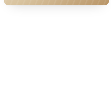
HOTEL · COVER
Ab pro Nacht
56
€