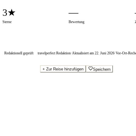
3★
—
Sterne
Bewertung
Redaktionell geprüft
travelperfect Redaktion
·
Aktualisiert am
22. Juni 2026
·
Vor-Ort-Rech
+
Zur Reise hinzufügen
Speichern
Beste Preise · Anbieter vergleichen
Wo Sie buchen.