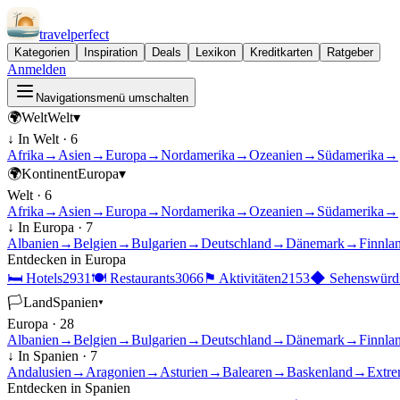
travel
perfect
Kategorien
Inspiration
Deals
Lexikon
Kreditkarten
Ratgeber
Anmelden
Navigationsmenü umschalten
🌍
Welt
Welt
▾
↓ In
Welt
·
6
Afrika
→
Asien
→
Europa
→
Nordamerika
→
Ozeanien
→
Südamerika
→
🌍
Kontinent
Europa
▾
Welt
·
6
Afrika
→
Asien
→
Europa
→
Nordamerika
→
Ozeanien
→
Südamerika
→
↓ In
Europa
·
7
Albanien
→
Belgien
→
Bulgarien
→
Deutschland
→
Dänemark
→
Finnla
Entdecken in
Europa
🛏
Hotels
2931
🍽
Restaurants
3066
⚑
Aktivitäten
2153
◆
Sehenswürdi
🏳
Land
Spanien
▾
Europa
·
28
Albanien
→
Belgien
→
Bulgarien
→
Deutschland
→
Dänemark
→
Finnla
↓ In
Spanien
·
7
Andalusien
→
Aragonien
→
Asturien
→
Balearen
→
Baskenland
→
Extre
Entdecken in
Spanien