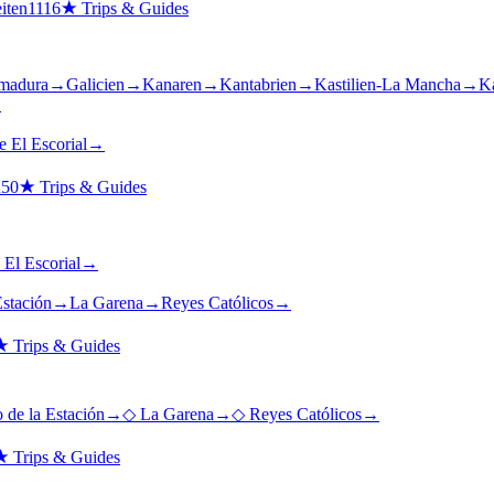
iten
1116
★
Trips & Guides
madura
→
Galicien
→
Kanaren
→
Kantabrien
→
Kastilien-La Mancha
→
Ka
→
 El Escorial
→
n
50
★
Trips & Guides
El Escorial
→
Estación
→
La Garena
→
Reyes Católicos
→
★
Trips & Guides
o de la Estación
→
◇
La Garena
→
◇
Reyes Católicos
→
★
Trips & Guides