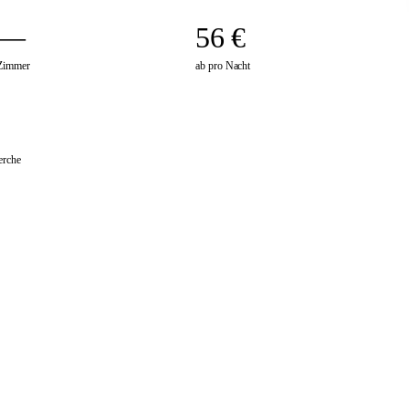
—
56 €
Zimmer
ab pro Nacht
erche