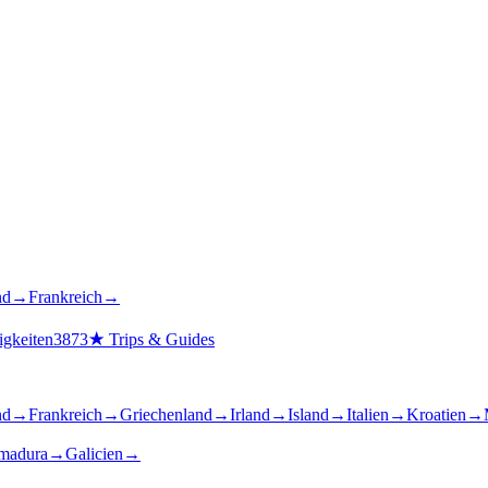
nd
→
Frankreich
→
gkeiten
3873
★
Trips & Guides
nd
→
Frankreich
→
Griechenland
→
Irland
→
Island
→
Italien
→
Kroatien
→
madura
→
Galicien
→