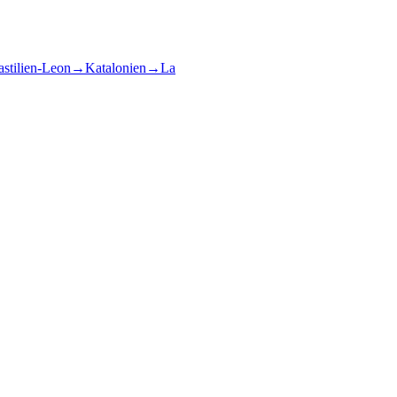
stilien-Leon
→
Katalonien
→
La