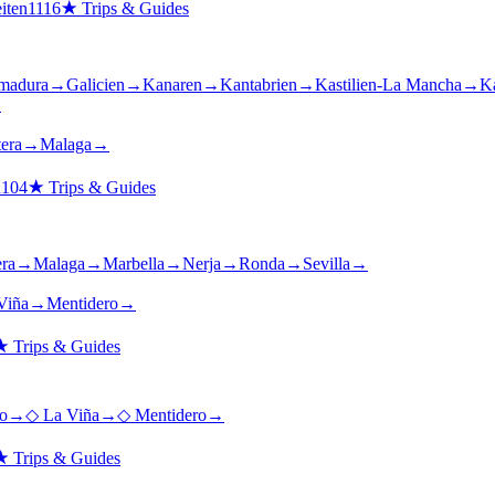
iten
1116
★
Trips & Guides
madura
→
Galicien
→
Kanaren
→
Kantabrien
→
Kastilien-La Mancha
→
Ka
→
tera
→
Malaga
→
n
104
★
Trips & Guides
era
→
Malaga
→
Marbella
→
Nerja
→
Ronda
→
Sevilla
→
Viña
→
Mentidero
→
★
Trips & Guides
o
→
◇
La Viña
→
◇
Mentidero
→
★
Trips & Guides