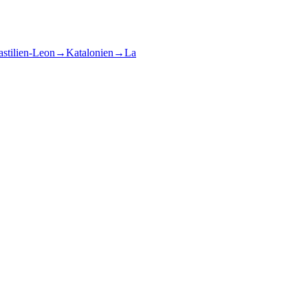
stilien-Leon
→
Katalonien
→
La