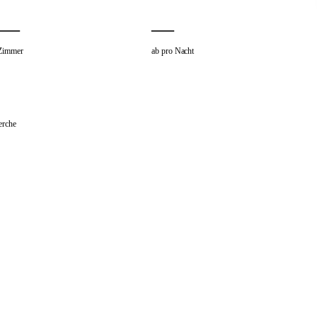
—
—
Zimmer
ab pro Nacht
erche