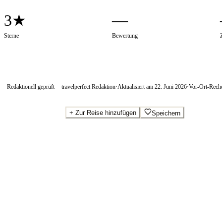
3★
—
Sterne
Bewertung
Redaktionell geprüft
travelperfect Redaktion
·
Aktualisiert am
22. Juni 2026
·
Vor-Ort-Rech
+
Zur Reise hinzufügen
Speichern
Beste Preise · Anbieter vergleichen
Wo Sie buchen.