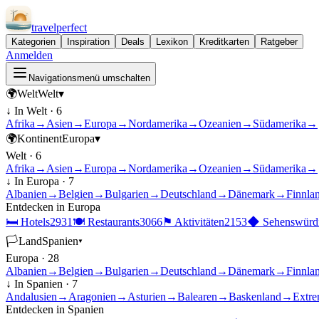
travel
perfect
Kategorien
Inspiration
Deals
Lexikon
Kreditkarten
Ratgeber
Anmelden
Navigationsmenü umschalten
🌍
Welt
Welt
▾
↓ In
Welt
·
6
Afrika
→
Asien
→
Europa
→
Nordamerika
→
Ozeanien
→
Südamerika
→
🌍
Kontinent
Europa
▾
Welt
·
6
Afrika
→
Asien
→
Europa
→
Nordamerika
→
Ozeanien
→
Südamerika
→
↓ In
Europa
·
7
Albanien
→
Belgien
→
Bulgarien
→
Deutschland
→
Dänemark
→
Finnla
Entdecken in
Europa
🛏
Hotels
2931
🍽
Restaurants
3066
⚑
Aktivitäten
2153
◆
Sehenswürdi
🏳
Land
Spanien
▾
Europa
·
28
Albanien
→
Belgien
→
Bulgarien
→
Deutschland
→
Dänemark
→
Finnla
↓ In
Spanien
·
7
Andalusien
→
Aragonien
→
Asturien
→
Balearen
→
Baskenland
→
Extre
Entdecken in
Spanien