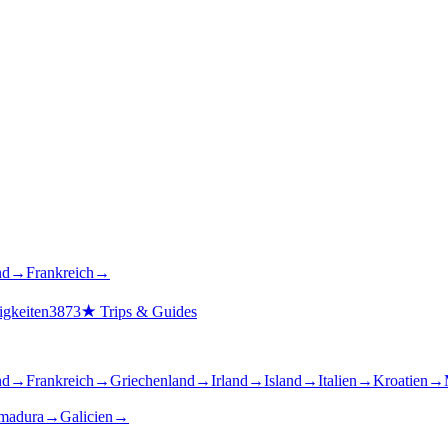
nd
→
Frankreich
→
gkeiten
3873
★
Trips & Guides
nd
→
Frankreich
→
Griechenland
→
Irland
→
Island
→
Italien
→
Kroatien
→
madura
→
Galicien
→