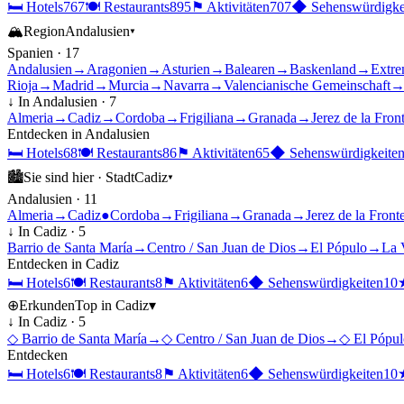
🛏
Hotels
767
🍽
Restaurants
895
⚑
Aktivitäten
707
◆
Sehenswürdigke
🏔
Region
Andalusien
▾
Spanien
·
17
Andalusien
→
Aragonien
→
Asturien
→
Balearen
→
Baskenland
→
Extre
Rioja
→
Madrid
→
Murcia
→
Navarra
→
Valencianische Gemeinschaft
↓ In
Andalusien
·
7
Almeria
→
Cadiz
→
Cordoba
→
Frigiliana
→
Granada
→
Jerez de la Fron
Entdecken in
Andalusien
🛏
Hotels
68
🍽
Restaurants
86
⚑
Aktivitäten
65
◆
Sehenswürdigkeite
🏙
Sie sind hier ·
Stadt
Cadiz
▾
Andalusien
·
11
Almeria
→
Cadiz
●
Cordoba
→
Frigiliana
→
Granada
→
Jerez de la Front
↓ In
Cadiz
·
5
Barrio de Santa María
→
Centro / San Juan de Dios
→
El Pópulo
→
La 
Entdecken in
Cadiz
🛏
Hotels
6
🍽
Restaurants
8
⚑
Aktivitäten
6
◆
Sehenswürdigkeiten
10
⊕
Erkunden
Top in
Cadiz
▾
↓ In
Cadiz
·
5
◇
Barrio de Santa María
→
◇
Centro / San Juan de Dios
→
◇
El Pópul
Entdecken
🛏
Hotels
6
🍽
Restaurants
8
⚑
Aktivitäten
6
◆
Sehenswürdigkeiten
10