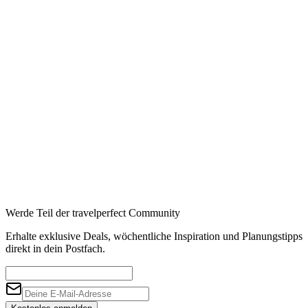
Booking
→
Expedia
→
Affiliate-Links · Preis bleibt für Sie identisch
Werde Teil der travelperfect Community
Erhalte exklusive Deals, wöchentliche Inspiration und Planungstipps
direkt in dein Postfach.