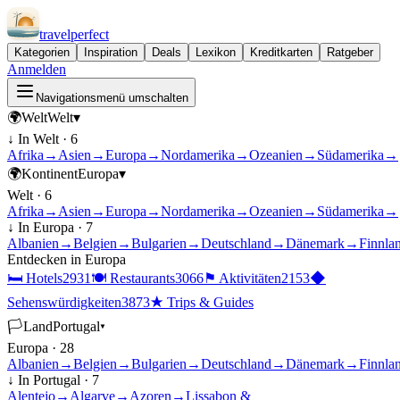
travel
perfect
Kategorien
Inspiration
Deals
Lexikon
Kreditkarten
Ratgeber
Anmelden
Navigationsmenü umschalten
🌍
Welt
Welt
▾
↓ In
Welt
·
6
Afrika
→
Asien
→
Europa
→
Nordamerika
→
Ozeanien
→
Südamerika
→
🌍
Kontinent
Europa
▾
Welt
·
6
Afrika
→
Asien
→
Europa
→
Nordamerika
→
Ozeanien
→
Südamerika
→
↓ In
Europa
·
7
Albanien
→
Belgien
→
Bulgarien
→
Deutschland
→
Dänemark
→
Finnla
Entdecken in
Europa
🛏
Hotels
2931
🍽
Restaurants
3066
⚑
Aktivitäten
2153
◆
Sehenswürdigkeiten
3873
★
Trips & Guides
🏳
Land
Portugal
▾
Europa
·
28
Albanien
→
Belgien
→
Bulgarien
→
Deutschland
→
Dänemark
→
Finnla
↓ In
Portugal
·
7
Alentejo
→
Algarve
→
Azoren
→
Lissabon &