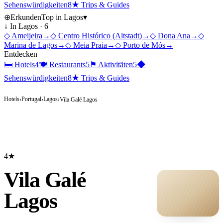
Sehenswürdigkeiten
8
★
Trips & Guides
⊕
Erkunden
Top in
Lagos
▾
↓ In
Lagos
·
6
◇
Ameijeira
→
◇
Centro Histórico (Altstadt)
→
◇
Dona Ana
→
◇
Marina de Lagos
→
◇
Meia Praia
→
◇
Porto de Mós
→
Entdecken
🛏
Hotels
4
🍽
Restaurants
5
⚑
Aktivitäten
5
◆
Sehenswürdigkeiten
8
★
Trips & Guides
Hotels
Portugal
Lagos
›
›
›
Vila Galé Lagos
4★
Vila Galé
Lagos