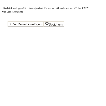
Redaktionell geprüft
travelperfect Redaktion
·
Aktualisiert am
22. Juni 2026
·
Vor-Ort-Recherche
+
Zur Reise hinzufügen
Speichern
Beste Preise · Anbieter vergleichen
Ab pro Nacht
110
€
Wo Sie buchen.
Booking.com