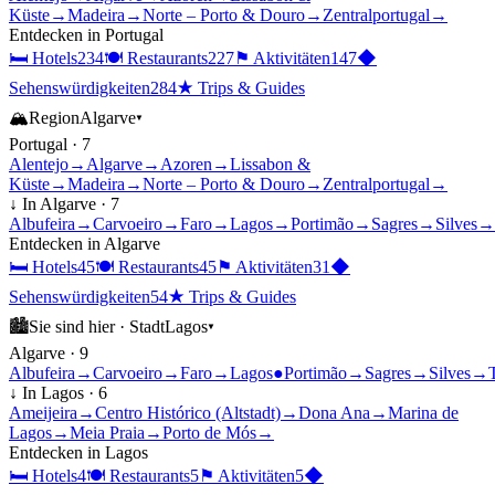
Küste
→
Madeira
→
Norte – Porto & Douro
→
Zentralportugal
→
Entdecken in
Portugal
🛏
Hotels
234
🍽
Restaurants
227
⚑
Aktivitäten
147
◆
Sehenswürdigkeiten
284
★
Trips & Guides
🏔
Region
Algarve
▾
Portugal
·
7
Alentejo
→
Algarve
→
Azoren
→
Lissabon &
Küste
→
Madeira
→
Norte – Porto & Douro
→
Zentralportugal
→
↓ In
Algarve
·
7
Albufeira
→
Carvoeiro
→
Faro
→
Lagos
→
Portimão
→
Sagres
→
Silves
→
Entdecken in
Algarve
🛏
Hotels
45
🍽
Restaurants
45
⚑
Aktivitäten
31
◆
Sehenswürdigkeiten
54
★
Trips & Guides
🏙
Sie sind hier ·
Stadt
Lagos
▾
Algarve
·
9
Albufeira
→
Carvoeiro
→
Faro
→
Lagos
●
Portimão
→
Sagres
→
Silves
→
↓ In
Lagos
·
6
Ameijeira
→
Centro Histórico (Altstadt)
→
Dona Ana
→
Marina de
Lagos
→
Meia Praia
→
Porto de Mós
→
Entdecken in
Lagos
🛏
Hotels
4
🍽
Restaurants
5
⚑
Aktivitäten
5
◆