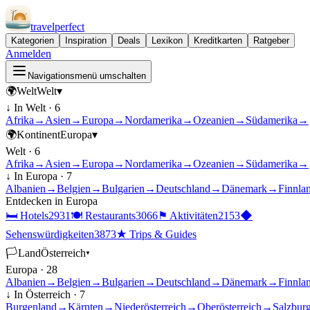
travel
perfect
Kategorien
Inspiration
Deals
Lexikon
Kreditkarten
Ratgeber
Anmelden
Navigationsmenü umschalten
🌍
Welt
Welt
▾
↓ In
Welt
·
6
Afrika
→
Asien
→
Europa
→
Nordamerika
→
Ozeanien
→
Südamerika
→
🌍
Kontinent
Europa
▾
Welt
·
6
Afrika
→
Asien
→
Europa
→
Nordamerika
→
Ozeanien
→
Südamerika
→
↓ In
Europa
·
7
Albanien
→
Belgien
→
Bulgarien
→
Deutschland
→
Dänemark
→
Finnla
Entdecken in
Europa
🛏
Hotels
2931
🍽
Restaurants
3066
⚑
Aktivitäten
2153
◆
Sehenswürdigkeiten
3873
★
Trips & Guides
🏳
Land
Österreich
▾
Europa
·
28
Albanien
→
Belgien
→
Bulgarien
→
Deutschland
→
Dänemark
→
Finnla
↓ In
Österreich
·
7
Burgenland
→
Kärnten
→
Niederösterreich
→
Oberösterreich
→
Salzbur