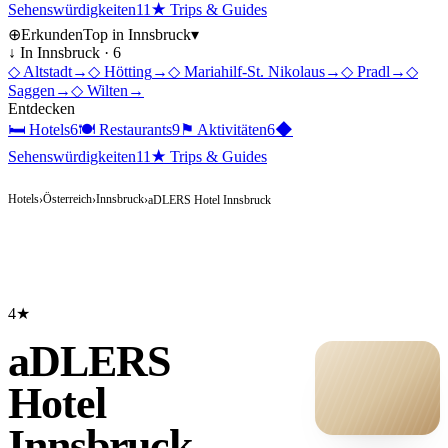
Sehenswürdigkeiten
11
★
Trips & Guides
⊕
Erkunden
Top in
Innsbruck
▾
↓ In
Innsbruck
·
6
◇
Altstadt
→
◇
Hötting
→
◇
Mariahilf-St. Nikolaus
→
◇
Pradl
→
◇
Saggen
→
◇
Wilten
→
Entdecken
🛏
Hotels
6
🍽
Restaurants
9
⚑
Aktivitäten
6
◆
Sehenswürdigkeiten
11
★
Trips & Guides
Hotels
Österreich
Innsbruck
›
›
›
aDLERS Hotel Innsbruck
4★
aDLERS
Hotel
Innsbruck