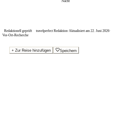
Nacht
Redaktionell geprüft
travelperfect Redaktion
·
Aktualisiert am
22. Juni 2026
·
Vor-Ort-Recherche
+
Zur Reise hinzufügen
Speichern
Beste Preise · Anbieter vergleichen
Ab pro Nacht
140
€
Wo Sie buchen.