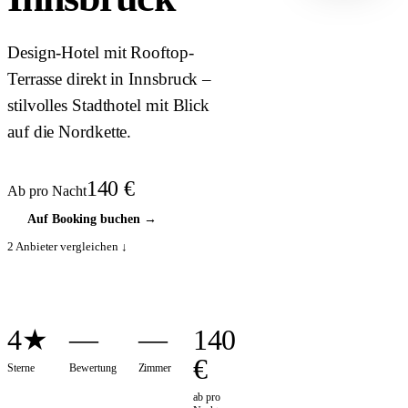
HOTEL ·
COVER
Design-Hotel mit Rooftop-
Terrasse direkt in Innsbruck –
stilvolles Stadthotel mit Blick
auf die Nordkette.
140
€
Ab pro Nacht
Auf Booking buchen
→
2
Anbieter vergleichen ↓
4★
—
—
140
€
Sterne
Bewertung
Zimmer
ab pro