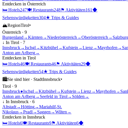
Entdecken in
Österreich
🛏
Hotels
247
🍽
Restaurants
248
⚑
Aktivitäten
161
◆
Sehenswürdigkeiten
304
★
Trips & Guides
🏔
Region
Tirol
▾
Österreich
·
9
Burgenland
→
Kärnten
→
Niederösterreich
→
Oberösterreich
→
Salzbur
↓ In
Tirol
·
7
Innsbruck
→
Ischgl
→
Kitzbühel
→
Kufstein
→
Lienz
→
Mayrhofen
→
Sa
Anton am Arlberg
→
Entdecken in
Tirol
🛏
Hotels
46
🍽
Restaurants
46
⚑
Aktivitäten
29
◆
Sehenswürdigkeiten
54
★
Trips & Guides
🏙
Sie sind hier ·
Stadt
Innsbruck
▾
Tirol
·
9
Innsbruck
●
Ischgl
→
Kitzbühel
→
Kufstein
→
Lienz
→
Mayrhofen
→
San
Anton am Arlberg
→
Seefeld in Tirol
→
Sölden
→
↓ In
Innsbruck
·
6
Altstadt
→
Hötting
→
Mariahilf-St.
Nikolaus
→
Pradl
→
Saggen
→
Wilten
→
Entdecken in
Innsbruck
🛏
Hotels
6
🍽
Restaurants
9
⚑
Aktivitäten
6
◆