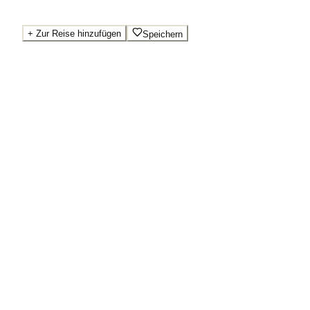
+
Zur Reise hinzufügen
Speichern
Beste Preise · Anbieter vergleichen
Ab pro Nacht
130
€
Wo Sie buchen.
Booking.com