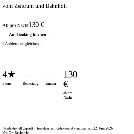
vom Zentrum und Bahnhof.
130
€
Ab pro Nacht
Auf Booking buchen
→
2
Anbieter vergleichen ↓
4★
—
—
130
€
Sterne
Bewertung
Zimmer
ab pro
Nacht
Redaktionell geprüft
travelperfect Redaktion
·
Aktualisiert am
22. Juni 2026
·
Vor-Ort-Recherche