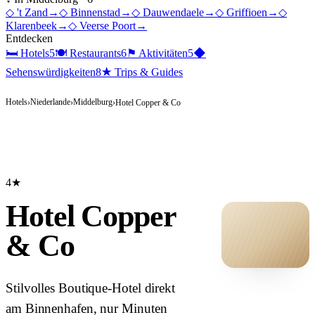
◇
't Zand
→
◇
Binnenstad
→
◇
Dauwendaele
→
◇
Griffioen
→
◇
Klarenbeek
→
◇
Veerse Poort
→
Entdecken
🛏
Hotels
5
🍽
Restaurants
6
⚑
Aktivitäten
5
◆
Sehenswürdigkeiten
8
★
Trips & Guides
Hotels
Niederlande
Middelburg
›
›
›
Hotel Copper & Co
4★
Hotel Copper
& Co
HOTEL ·
Stilvolles Boutique-Hotel direkt
COVER
am Binnenhafen, nur Minuten