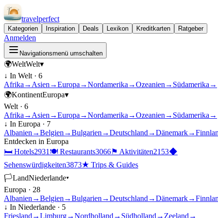
travel
perfect
Kategorien
Inspiration
Deals
Lexikon
Kreditkarten
Ratgeber
Anmelden
Navigationsmenü umschalten
🌍
Welt
Welt
▾
↓ In
Welt
·
6
Afrika
→
Asien
→
Europa
→
Nordamerika
→
Ozeanien
→
Südamerika
→
🌍
Kontinent
Europa
▾
Welt
·
6
Afrika
→
Asien
→
Europa
→
Nordamerika
→
Ozeanien
→
Südamerika
→
↓ In
Europa
·
7
Albanien
→
Belgien
→
Bulgarien
→
Deutschland
→
Dänemark
→
Finnla
Entdecken in
Europa
🛏
Hotels
2931
🍽
Restaurants
3066
⚑
Aktivitäten
2153
◆
Sehenswürdigkeiten
3873
★
Trips & Guides
🏳
Land
Niederlande
▾
Europa
·
28
Albanien
→
Belgien
→
Bulgarien
→
Deutschland
→
Dänemark
→
Finnla
↓ In
Niederlande
·
5
Friesland
→
Limburg
→
Nordholland
→
Südholland
→
Zeeland
→