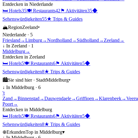
Entdecken in
Niederlande
🛏
Hotels
35
🍽
Restaurants
42
⚑
Aktivitäten
35
◆
Sehenswürdigkeiten
55
★
Trips & Guides
🏔
Region
Zeeland
▾
Niederlande
·
5
Friesland
→
Limburg
→
Nordholland
→
Südholland
→
Zeeland
→
↓ In
Zeeland
·
1
Middelburg
→
Entdecken in
Zeeland
🛏
Hotels
5
🍽
Restaurants
6
⚑
Aktivitäten
5
◆
Sehenswürdigkeiten
8
★
Trips & Guides
🏙
Sie sind hier ·
Stadt
Middelburg
▾
↓ In
Middelburg
·
6
't
Zand
→
Binnenstad
→
Dauwendaele
→
Griffioen
→
Klarenbeek
→
Veers
Poort
→
Entdecken in
Middelburg
🛏
Hotels
5
🍽
Restaurants
6
⚑
Aktivitäten
5
◆
Sehenswürdigkeiten
8
★
Trips & Guides
⊕
Erkunden
Top in
Middelburg
▾
↓ In
Middelburg
·
6