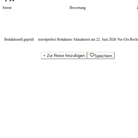
Sterne
Bewertung
Redaktionell geprüft
travelperfect Redaktion
·
Aktualisiert am
22. Juni 2026
·
Vor-Ort-Rech
+
Zur Reise hinzufügen
Speichern
Beste Preise · Anbieter vergleichen
Wo Sie buchen.