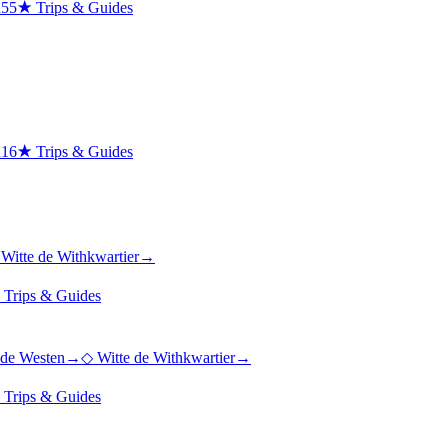
n
55
★
Trips & Guides
n
16
★
Trips & Guides
→
Witte de Withkwartier
→
★
Trips & Guides
de Westen
→
◇
Witte de Withkwartier
→
★
Trips & Guides