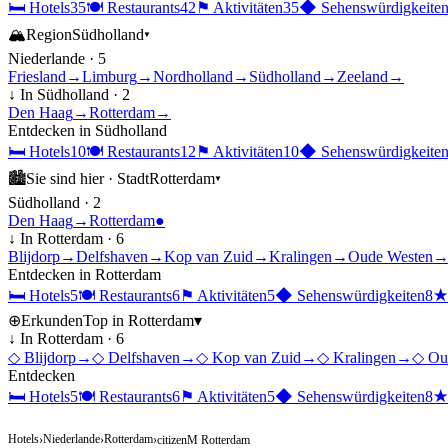
🛏
Hotels
35
🍽
Restaurants
42
⚑
Aktivitäten
35
◆
Sehenswürdigkeite
🏔
Region
Südholland
▾
Niederlande
·
5
Friesland
→
Limburg
→
Nordholland
→
Südholland
→
Zeeland
→
↓ In
Südholland
·
2
Den Haag
→
Rotterdam
→
Entdecken in
Südholland
🛏
Hotels
10
🍽
Restaurants
12
⚑
Aktivitäten
10
◆
Sehenswürdigkeite
🏙
Sie sind hier ·
Stadt
Rotterdam
▾
Südholland
·
2
Den Haag
→
Rotterdam
●
↓ In
Rotterdam
·
6
Blijdorp
→
Delfshaven
→
Kop van Zuid
→
Kralingen
→
Oude Westen
Entdecken in
Rotterdam
🛏
Hotels
5
🍽
Restaurants
6
⚑
Aktivitäten
5
◆
Sehenswürdigkeiten
8
⊕
Erkunden
Top in
Rotterdam
▾
↓ In
Rotterdam
·
6
◇
Blijdorp
→
◇
Delfshaven
→
◇
Kop van Zuid
→
◇
Kralingen
→
◇
Ou
Entdecken
🛏
Hotels
5
🍽
Restaurants
6
⚑
Aktivitäten
5
◆
Sehenswürdigkeiten
8
Hotels
Niederlande
Rotterdam
›
›
›
citizenM Rotterdam