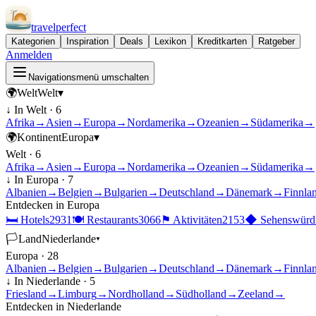
travel
perfect
Kategorien
Inspiration
Deals
Lexikon
Kreditkarten
Ratgeber
Anmelden
Navigationsmenü umschalten
🌍
Welt
Welt
▾
↓ In
Welt
·
6
Afrika
→
Asien
→
Europa
→
Nordamerika
→
Ozeanien
→
Südamerika
→
🌍
Kontinent
Europa
▾
Welt
·
6
Afrika
→
Asien
→
Europa
→
Nordamerika
→
Ozeanien
→
Südamerika
→
↓ In
Europa
·
7
Albanien
→
Belgien
→
Bulgarien
→
Deutschland
→
Dänemark
→
Finnla
Entdecken in
Europa
🛏
Hotels
2931
🍽
Restaurants
3066
⚑
Aktivitäten
2153
◆
Sehenswürdi
🏳
Land
Niederlande
▾
Europa
·
28
Albanien
→
Belgien
→
Bulgarien
→
Deutschland
→
Dänemark
→
Finnla
↓ In
Niederlande
·
5
Friesland
→
Limburg
→
Nordholland
→
Südholland
→
Zeeland
→
Entdecken in
Niederlande