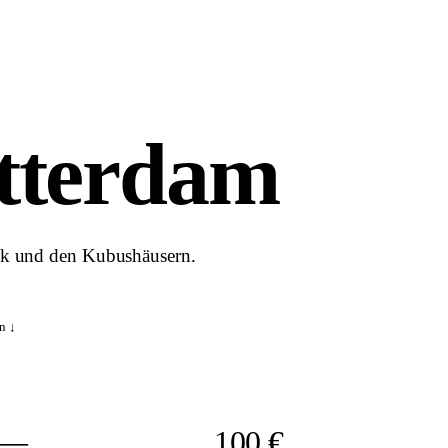
tterdam
aak und den Kubushäusern.
n ↓
—
100 €