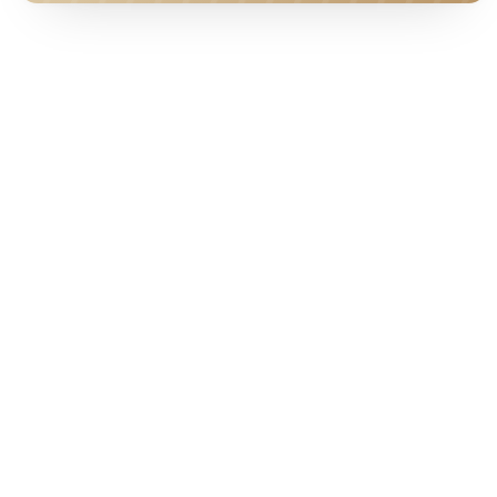
HOTEL · COVER
Ab pro Nacht
100
€