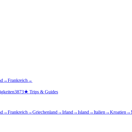
nd
→
Frankreich
→
gkeiten
3873
★
Trips & Guides
nd
→
Frankreich
→
Griechenland
→
Irland
→
Island
→
Italien
→
Kroatien
→