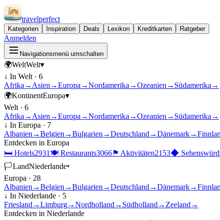
travel
perfect
Kategorien
Inspiration
Deals
Lexikon
Kreditkarten
Ratgeber
Anmelden
Navigationsmenü umschalten
🌍
Welt
Welt
▾
↓ In
Welt
·
6
Afrika
→
Asien
→
Europa
→
Nordamerika
→
Ozeanien
→
Südamerika
→
🌍
Kontinent
Europa
▾
Welt
·
6
Afrika
→
Asien
→
Europa
→
Nordamerika
→
Ozeanien
→
Südamerika
→
↓ In
Europa
·
7
Albanien
→
Belgien
→
Bulgarien
→
Deutschland
→
Dänemark
→
Finnla
Entdecken in
Europa
🛏
Hotels
2931
🍽
Restaurants
3066
⚑
Aktivitäten
2153
◆
Sehenswürdi
🏳
Land
Niederlande
▾
Europa
·
28
Albanien
→
Belgien
→
Bulgarien
→
Deutschland
→
Dänemark
→
Finnla
↓ In
Niederlande
·
5
Friesland
→
Limburg
→
Nordholland
→
Südholland
→
Zeeland
→
Entdecken in
Niederlande