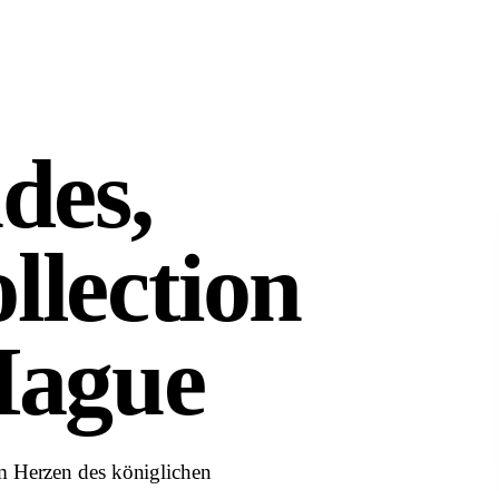
des,
llection
Hague
m Herzen des königlichen