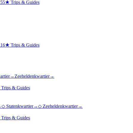
n
55
★
Trips & Guides
n
16
★
Trips & Guides
artier
→
Zeeheldenkwartier
→
★
Trips & Guides
→
◇
Statenkwartier
→
◇
Zeeheldenkwartier
→
★
Trips & Guides