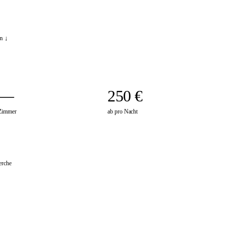
n ↓
—
250 €
Zimmer
ab pro Nacht
erche