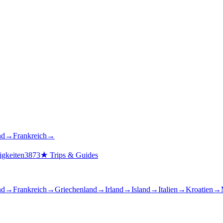
nd
→
Frankreich
→
gkeiten
3873
★
Trips & Guides
nd
→
Frankreich
→
Griechenland
→
Irland
→
Island
→
Italien
→
Kroatien
→