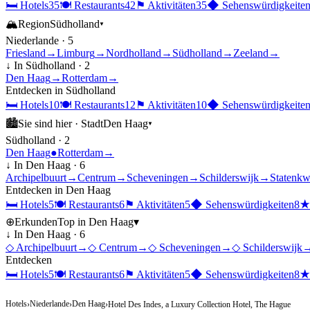
🛏
Hotels
35
🍽
Restaurants
42
⚑
Aktivitäten
35
◆
Sehenswürdigkeite
🏔
Region
Südholland
▾
Niederlande
·
5
Friesland
→
Limburg
→
Nordholland
→
Südholland
→
Zeeland
→
↓ In
Südholland
·
2
Den Haag
→
Rotterdam
→
Entdecken in
Südholland
🛏
Hotels
10
🍽
Restaurants
12
⚑
Aktivitäten
10
◆
Sehenswürdigkeite
🏙
Sie sind hier ·
Stadt
Den Haag
▾
Südholland
·
2
Den Haag
●
Rotterdam
→
↓ In
Den Haag
·
6
Archipelbuurt
→
Centrum
→
Scheveningen
→
Schilderswijk
→
Statenkw
Entdecken in
Den Haag
🛏
Hotels
5
🍽
Restaurants
6
⚑
Aktivitäten
5
◆
Sehenswürdigkeiten
8
⊕
Erkunden
Top in
Den Haag
▾
↓ In
Den Haag
·
6
◇
Archipelbuurt
→
◇
Centrum
→
◇
Scheveningen
→
◇
Schilderswijk
Entdecken
🛏
Hotels
5
🍽
Restaurants
6
⚑
Aktivitäten
5
◆
Sehenswürdigkeiten
8
Hotels
Niederlande
Den Haag
›
›
›
Hotel Des Indes, a Luxury Collection Hotel, The Hague