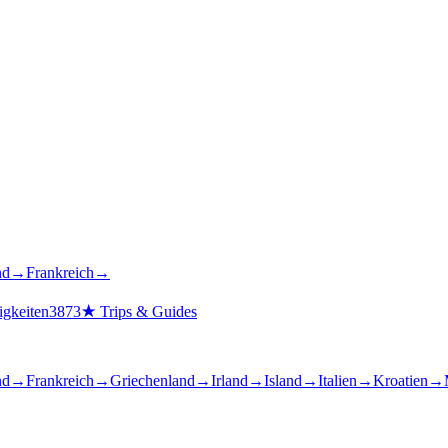
nd
→
Frankreich
→
gkeiten
3873
★
Trips & Guides
nd
→
Frankreich
→
Griechenland
→
Irland
→
Island
→
Italien
→
Kroatien
→