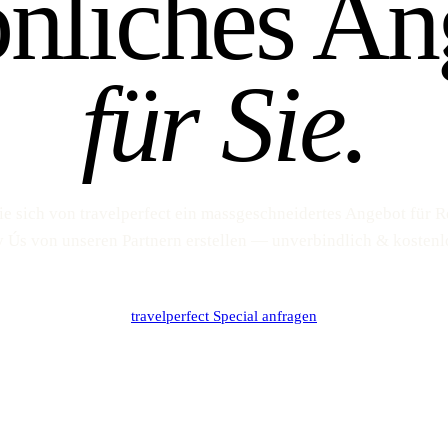
önliches An
für Sie.
ie sich von travelperfect ein massgeschneidertes Angebot für R
 Ús von unseren Partnern erstellen — unverbindlich & kostenl
travelperfect Special anfragen