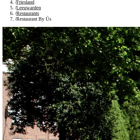
/
Friesland
/
Leeuwarden
/
Restaurants
/
Restaurant By Ús