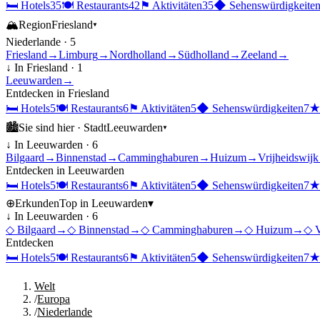
🛏
Hotels
35
🍽
Restaurants
42
⚑
Aktivitäten
35
◆
Sehenswürdigkeite
🏔
Region
Friesland
▾
Niederlande
·
5
Friesland
→
Limburg
→
Nordholland
→
Südholland
→
Zeeland
→
↓ In
Friesland
·
1
Leeuwarden
→
Entdecken in
Friesland
🛏
Hotels
5
🍽
Restaurants
6
⚑
Aktivitäten
5
◆
Sehenswürdigkeiten
7
🏙
Sie sind hier ·
Stadt
Leeuwarden
▾
↓ In
Leeuwarden
·
6
Bilgaard
→
Binnenstad
→
Camminghaburen
→
Huizum
→
Vrijheidswijk
Entdecken in
Leeuwarden
🛏
Hotels
5
🍽
Restaurants
6
⚑
Aktivitäten
5
◆
Sehenswürdigkeiten
7
⊕
Erkunden
Top in
Leeuwarden
▾
↓ In
Leeuwarden
·
6
◇
Bilgaard
→
◇
Binnenstad
→
◇
Camminghaburen
→
◇
Huizum
→
◇
V
Entdecken
🛏
Hotels
5
🍽
Restaurants
6
⚑
Aktivitäten
5
◆
Sehenswürdigkeiten
7
Welt
/
Europa
/
Niederlande