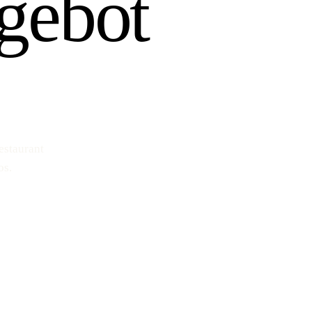
gebot
estaurant
os.