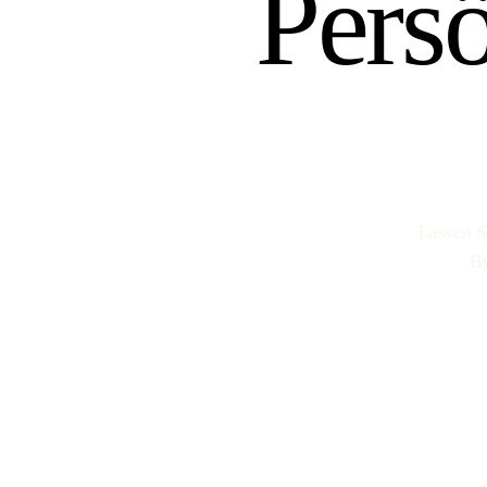
Pers
Lassen S
By