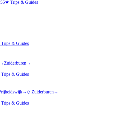
n
55
★
Trips & Guides
★
Trips & Guides
→
Zuiderburen
→
★
Trips & Guides
rijheidswijk
→
◇
Zuiderburen
→
★
Trips & Guides