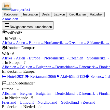
travel
perfect
Kategorien
Inspiration
Deals
Lexikon
Kreditkarten
Ratgeber
Anmelden
Navigationsmenü umschalten
🌍
Welt
Welt
▾
↓ In
Welt
·
6
Afrika
→
Asien
→
Europa
→
Nordamerika
→
Ozeanien
→
Südamerika
→
🌍
Kontinent
Europa
▾
Welt
·
6
Afrika
→
Asien
→
Europa
→
Nordamerika
→
Ozeanien
→
Südamerika
→
↓ In
Europa
·
7
Albanien
→
Belgien
→
Bulgarien
→
Deutschland
→
Dänemark
→
Finnla
Entdecken in
Europa
🛏
Hotels
2931
🍽
Restaurants
3066
⚑
Aktivitäten
2153
◆
Sehenswürdi
🏳
Land
Niederlande
▾
Europa
·
28
Albanien
→
Belgien
→
Bulgarien
→
Deutschland
→
Dänemark
→
Finnla
↓ In
Niederlande
·
5
Friesland
→
Limburg
→
Nordholland
→
Südholland
→
Zeeland
→
Entdecken in
Niederlande