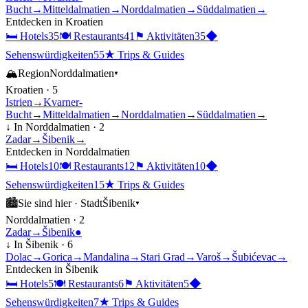
Bucht
→
Mitteldalmatien
→
Norddalmatien
→
Süddalmatien
→
Entdecken in
Kroatien
🛏
Hotels
35
🍽
Restaurants
41
⚑
Aktivitäten
35
◆
Sehenswürdigkeiten
55
★
Trips & Guides
🏔
Region
Norddalmatien
▾
Kroatien
·
5
Istrien
→
Kvarner-
Bucht
→
Mitteldalmatien
→
Norddalmatien
→
Süddalmatien
→
↓ In
Norddalmatien
·
2
Zadar
→
Šibenik
→
Entdecken in
Norddalmatien
🛏
Hotels
10
🍽
Restaurants
12
⚑
Aktivitäten
10
◆
Sehenswürdigkeiten
15
★
Trips & Guides
🏙
Sie sind hier ·
Stadt
Šibenik
▾
Norddalmatien
·
2
Zadar
→
Šibenik
●
↓ In
Šibenik
·
6
Dolac
→
Gorica
→
Mandalina
→
Stari Grad
→
Varoš
→
Šubićevac
→
Entdecken in
Šibenik
🛏
Hotels
5
🍽
Restaurants
6
⚑
Aktivitäten
5
◆
Sehenswürdigkeiten
7
★
Trips & Guides