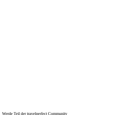
Ab pro Nacht
Auf Booking.com buchen
→
110 €
Booking
→
Expedia
→
Affiliate-Links · Preis bleibt für Sie identisch
Werde Teil der travelperfect Community