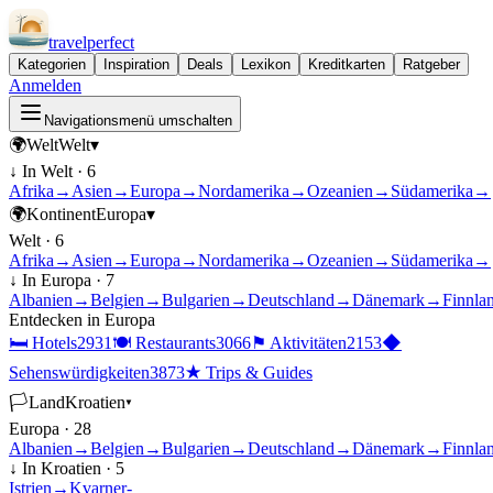
travel
perfect
Kategorien
Inspiration
Deals
Lexikon
Kreditkarten
Ratgeber
Anmelden
Navigationsmenü umschalten
🌍
Welt
Welt
▾
↓ In
Welt
·
6
Afrika
→
Asien
→
Europa
→
Nordamerika
→
Ozeanien
→
Südamerika
→
🌍
Kontinent
Europa
▾
Welt
·
6
Afrika
→
Asien
→
Europa
→
Nordamerika
→
Ozeanien
→
Südamerika
→
↓ In
Europa
·
7
Albanien
→
Belgien
→
Bulgarien
→
Deutschland
→
Dänemark
→
Finnla
Entdecken in
Europa
🛏
Hotels
2931
🍽
Restaurants
3066
⚑
Aktivitäten
2153
◆
Sehenswürdigkeiten
3873
★
Trips & Guides
🏳
Land
Kroatien
▾
Europa
·
28
Albanien
→
Belgien
→
Bulgarien
→
Deutschland
→
Dänemark
→
Finnla
↓ In
Kroatien
·
5
Istrien
→
Kvarner-