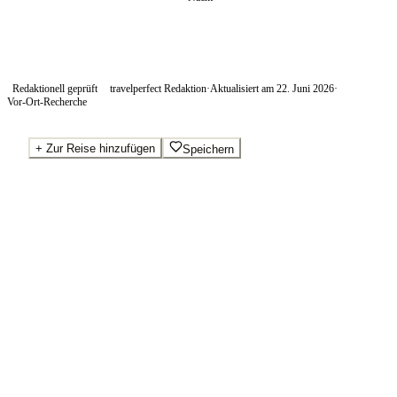
Redaktionell geprüft
travelperfect Redaktion
·
Aktualisiert am
22. Juni 2026
·
Vor-Ort-Recherche
+
Zur Reise hinzufügen
Speichern
Beste Preise · Anbieter vergleichen
Ab pro Nacht
110
€
Wo Sie buchen.