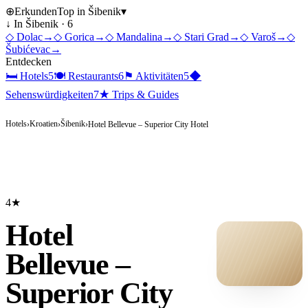
⊕
Erkunden
Top in
Šibenik
▾
↓ In
Šibenik
·
6
◇
Dolac
→
◇
Gorica
→
◇
Mandalina
→
◇
Stari Grad
→
◇
Varoš
→
◇
Šubićevac
→
Entdecken
🛏
Hotels
5
🍽
Restaurants
6
⚑
Aktivitäten
5
◆
Sehenswürdigkeiten
7
★
Trips & Guides
Hotels
Kroatien
Šibenik
›
›
›
Hotel Bellevue – Superior City Hotel
4★
Hotel
Bellevue –
Superior City
HOTEL ·