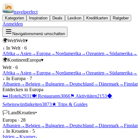
travel
perfect
Kategorien
Inspiration
Deals
Lexikon
Kreditkarten
Ratgeber
Anmelden
Navigationsmenü umschalten
🌍
Welt
Welt
▾
↓ In
Welt
·
6
Afrika
→
Asien
→
Europa
→
Nordamerika
→
Ozeanien
→
Südamerika
→
🌍
Kontinent
Europa
▾
Welt
·
6
Afrika
→
Asien
→
Europa
→
Nordamerika
→
Ozeanien
→
Südamerika
→
↓ In
Europa
·
7
Albanien
→
Belgien
→
Bulgarien
→
Deutschland
→
Dänemark
→
Finnla
Entdecken in
Europa
🛏
Hotels
2931
🍽
Restaurants
3066
⚑
Aktivitäten
2153
◆
Sehenswürdigkeiten
3873
★
Trips & Guides
🏳
Land
Kroatien
▾
Europa
·
28
Albanien
→
Belgien
→
Bulgarien
→
Deutschland
→
Dänemark
→
Finnla
↓ In
Kroatien
·
5
Istrien
→
Kvarner-