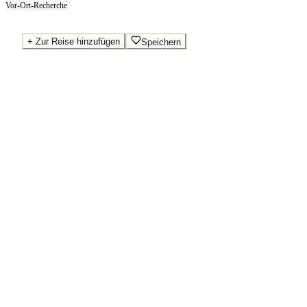
Vor-Ort-Recherche
+
Zur Reise hinzufügen
Speichern
Beste Preise · Anbieter vergleichen
Ab pro Nacht
110
€
Wo Sie buchen.
Booking.com