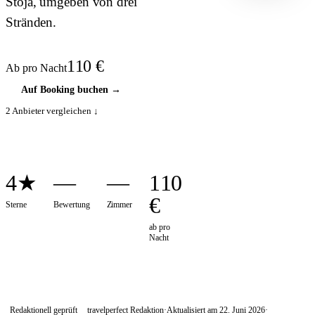
Stoja, umgeben von drei
HOTEL ·
COVER
Stränden.
110
€
Ab pro Nacht
Auf Booking buchen
→
2
Anbieter vergleichen ↓
4★
—
—
110
€
Sterne
Bewertung
Zimmer
ab pro
Nacht
Redaktionell geprüft
travelperfect Redaktion
·
Aktualisiert am
22. Juni 2026
·