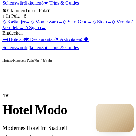
Sehenswürdigkeiten
8
★
Trips & Guides
⊕
Erkunden
Top in
Pula
▾
↓ In
Pula
·
6
◇
Kaštanjer
→
◇
Monte Zaro
→
◇
Stari Grad
→
◇
Stoja
→
◇
Veruda /
Verudela
→
◇
Šijana
→
Entdecken
🛏
Hotels
5
🍽
Restaurants
5
⚑
Aktivitäten
5
◆
Sehenswürdigkeiten
8
★
Trips & Guides
Hotels
Kroatien
Pula
›
›
›
Hotel Modo
4★
Hotel Modo
Modernes Hotel im Stadtteil