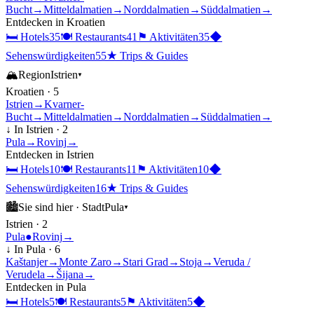
Bucht
→
Mitteldalmatien
→
Norddalmatien
→
Süddalmatien
→
Entdecken in
Kroatien
🛏
Hotels
35
🍽
Restaurants
41
⚑
Aktivitäten
35
◆
Sehenswürdigkeiten
55
★
Trips & Guides
🏔
Region
Istrien
▾
Kroatien
·
5
Istrien
→
Kvarner-
Bucht
→
Mitteldalmatien
→
Norddalmatien
→
Süddalmatien
→
↓ In
Istrien
·
2
Pula
→
Rovinj
→
Entdecken in
Istrien
🛏
Hotels
10
🍽
Restaurants
11
⚑
Aktivitäten
10
◆
Sehenswürdigkeiten
16
★
Trips & Guides
🏙
Sie sind hier ·
Stadt
Pula
▾
Istrien
·
2
Pula
●
Rovinj
→
↓ In
Pula
·
6
Kaštanjer
→
Monte Zaro
→
Stari Grad
→
Stoja
→
Veruda /
Verudela
→
Šijana
→
Entdecken in
Pula
🛏
Hotels
5
🍽
Restaurants
5
⚑
Aktivitäten
5
◆