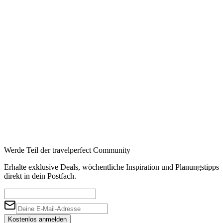
Booking
→
Expedia
→
Affiliate-Links · Preis bleibt für Sie identisch
Werde Teil der travelperfect Community
Erhalte exklusive Deals, wöchentliche Inspiration und Planungstipps
direkt in dein Postfach.
Kostenlos anmelden