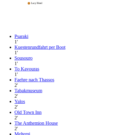
Lucy Hotel
Psaraki
1
′
Kuestenrundfahrt per Boot
1
′
Sousouro
1
′
To Kavouras
1
′
Faehre nach Thassos
2
′
Tabakmuseum
2
′
Yalos
2
′
Old Town Inn
2
′
The Anthemion House
2
′
Meltemi