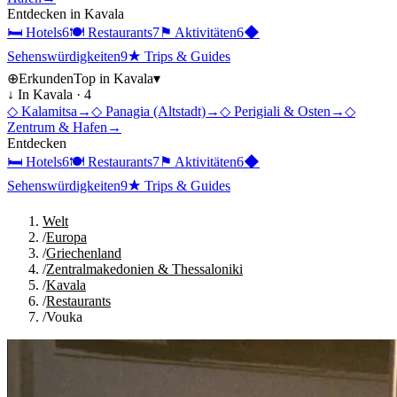
Entdecken in
Kavala
🛏
Hotels
6
🍽
Restaurants
7
⚑
Aktivitäten
6
◆
Sehenswürdigkeiten
9
★
Trips & Guides
⊕
Erkunden
Top in
Kavala
▾
↓ In
Kavala
·
4
◇
Kalamitsa
→
◇
Panagia (Altstadt)
→
◇
Perigiali & Osten
→
◇
Zentrum & Hafen
→
Entdecken
🛏
Hotels
6
🍽
Restaurants
7
⚑
Aktivitäten
6
◆
Sehenswürdigkeiten
9
★
Trips & Guides
Welt
/
Europa
/
Griechenland
/
Zentralmakedonien & Thessaloniki
/
Kavala
/
Restaurants
/
Vouka