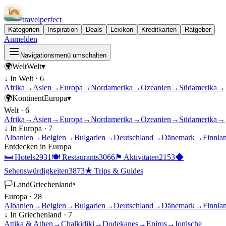
travel
perfect
Kategorien
Inspiration
Deals
Lexikon
Kreditkarten
Ratgeber
Anmelden
Navigationsmenü umschalten
🌍
Welt
Welt
▾
↓ In
Welt
·
6
Afrika
→
Asien
→
Europa
→
Nordamerika
→
Ozeanien
→
Südamerika
→
🌍
Kontinent
Europa
▾
Welt
·
6
Afrika
→
Asien
→
Europa
→
Nordamerika
→
Ozeanien
→
Südamerika
→
↓ In
Europa
·
7
Albanien
→
Belgien
→
Bulgarien
→
Deutschland
→
Dänemark
→
Finnla
Entdecken in
Europa
🛏
Hotels
2931
🍽
Restaurants
3066
⚑
Aktivitäten
2153
◆
Sehenswürdigkeiten
3873
★
Trips & Guides
🏳
Land
Griechenland
▾
Europa
·
28
Albanien
→
Belgien
→
Bulgarien
→
Deutschland
→
Dänemark
→
Finnla
↓ In
Griechenland
·
7
Attika & Athen
→
Chalkidiki
→
Dodekanes
→
Epirus
→
Ionische