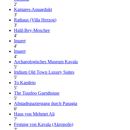
2
′
Kamares-Aquaedukt
3
′
Rathaus (Villa Herzog)
3
′
Halil-Bey-Moschee
4
′
Imaret
4
′
Imaret
4
′
Archaeologisches Museum Kavala
5
′
Iridium Old Town Luxury Suites
5
′
To Kapileio
5
′
The Tourloo Guesthouse
5
′
Altstadtspaziergang durch Panagia
6
′
Haus von Mehmet Ali
7
′
Festung von Kavala (Akropolis)
7
′