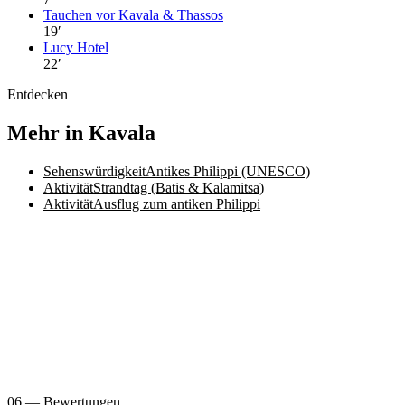
Tauchen vor Kavala & Thassos
19
′
Lucy Hotel
22
′
Entdecken
Mehr in Kavala
Sehenswürdigkeit
Antikes Philippi (UNESCO)
Aktivität
Strandtag (Batis & Kalamitsa)
Aktivität
Ausflug zum antiken Philippi
06 — Bewertungen