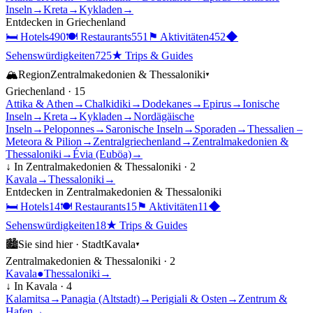
Inseln
→
Kreta
→
Kykladen
→
Entdecken in
Griechenland
🛏
Hotels
490
🍽
Restaurants
551
⚑
Aktivitäten
452
◆
Sehenswürdigkeiten
725
★
Trips & Guides
🏔
Region
Zentralmakedonien & Thessaloniki
▾
Griechenland
·
15
Attika & Athen
→
Chalkidiki
→
Dodekanes
→
Epirus
→
Ionische
Inseln
→
Kreta
→
Kykladen
→
Nordägäische
Inseln
→
Peloponnes
→
Saronische Inseln
→
Sporaden
→
Thessalien –
Meteora & Pilion
→
Zentralgriechenland
→
Zentralmakedonien &
Thessaloniki
→
Évia (Euböa)
→
↓ In
Zentralmakedonien & Thessaloniki
·
2
Kavala
→
Thessaloniki
→
Entdecken in
Zentralmakedonien & Thessaloniki
🛏
Hotels
14
🍽
Restaurants
15
⚑
Aktivitäten
11
◆
Sehenswürdigkeiten
18
★
Trips & Guides
🏙
Sie sind hier ·
Stadt
Kavala
▾
Zentralmakedonien & Thessaloniki
·
2
Kavala
●
Thessaloniki
→
↓ In
Kavala
·
4
Kalamitsa
→
Panagia (Altstadt)
→
Perigiali & Osten
→
Zentrum &
Hafen
→