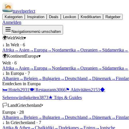
travel
perfect
Kategorien
Inspiration
Deals
Lexikon
Kreditkarten
Ratgeber
Anmelden
Navigationsmenü umschalten
🌍
Welt
Welt
▾
↓ In
Welt
·
6
Afrika
→
Asien
→
Europa
→
Nordamerika
→
Ozeanien
→
Südamerika
→
🌍
Kontinent
Europa
▾
Welt
·
6
Afrika
→
Asien
→
Europa
→
Nordamerika
→
Ozeanien
→
Südamerika
→
↓ In
Europa
·
7
Albanien
→
Belgien
→
Bulgarien
→
Deutschland
→
Dänemark
→
Finnla
Entdecken in
Europa
🛏
Hotels
2931
🍽
Restaurants
3066
⚑
Aktivitäten
2153
◆
Sehenswürdigkeiten
3873
★
Trips & Guides
🏳
Land
Griechenland
▾
Europa
·
28
Albanien
→
Belgien
→
Bulgarien
→
Deutschland
→
Dänemark
→
Finnla
↓ In
Griechenland
·
7
Attika & Athen
→
Chalkidiki
→
Dodekanes
→
Epirus
→
Ionische