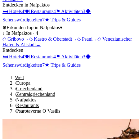
Entdecken in
Nafpaktos
🛏
Hotels
4
🍽
Restaurants
4
⚑
Aktivitäten
3
◆
Sehenswürdigkeiten
7
★
Trips & Guides
⊕
Erkunden
Top in
Nafpaktos
▾
↓ In
Nafpaktos
·
4
◇
Gribovo
→
◇
Kastro & Oberstadt
→
◇
Psani
→
◇
Venezianischer
Hafen & Altstadt
→
Entdecken
🛏
Hotels
4
🍽
Restaurants
4
⚑
Aktivitäten
3
◆
Sehenswürdigkeiten
7
★
Trips & Guides
Welt
/
Europa
/
Griechenland
/
Zentralgriechenland
/
Nafpaktos
/
Restaurants
/
Psarotaverna O Vasilis