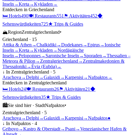
Inseln
→
Kreta
→
Kykladen
→
Entdecken in
Griechenland
🛏
Hotels
490
🍽
Restaurants
551
⚑
Aktivitäten
452
◆
Sehenswürdigkeiten
725
★
Trips & Guides
🏔
Region
Zentralgriechenland
▾
Griechenland
·
15
Attika & Athen
→
Chalkidiki
→
Dodekanes
→
Epirus
→
Ionische
Inseln
→
Kreta
→
Kykladen
→
Nordägäische
Inseln
→
Peloponnes
→
Saronische Inseln
→
Sporaden
→
Thessalien –
Meteora & Pilion
→
Zentralgriechenland
→
Zentralmakedonien &
Thessaloniki
→
Évia (Euböa)
→
↓ In
Zentralgriechenland
·
5
Arachova
→
Delphi
→
Galaxidi
→
Karpenisi
→
Nafpaktos
→
Entdecken in
Zentralgriechenland
🛏
Hotels
24
🍽
Restaurants
26
⚑
Aktivitäten
21
◆
Sehenswürdigkeiten
35
★
Trips & Guides
🏙
Sie sind hier ·
Stadt
Nafpaktos
▾
Zentralgriechenland
·
5
Arachova
→
Delphi
→
Galaxidi
→
Karpenisi
→
Nafpaktos
●
↓ In
Nafpaktos
·
4
Gribovo
→
Kastro & Oberstadt
→
Psani
→
Venezianischer Hafen &
Altstadt
→