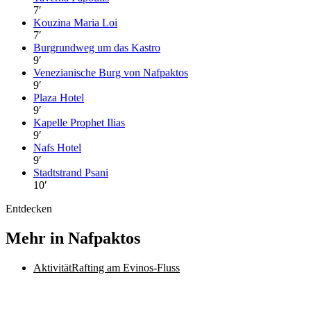
7
′
Kouzina Maria Loi
7
′
Burgrundweg um das Kastro
9
′
Venezianische Burg von Nafpaktos
9
′
Plaza Hotel
9
′
Kapelle Prophet Ilias
9
′
Nafs Hotel
9
′
Stadtstrand Psani
10
′
Entdecken
Mehr in Nafpaktos
Aktivität
Rafting am Evinos-Fluss