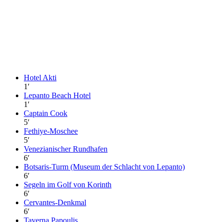
Hotel Akti
1
′
Lepanto Beach Hotel
1
′
Captain Cook
5
′
Fethiye-Moschee
5
′
Venezianischer Rundhafen
6
′
Botsaris-Turm (Museum der Schlacht von Lepanto)
6
′
Segeln im Golf von Korinth
6
′
Cervantes-Denkmal
6
′
Taverna Papoulis