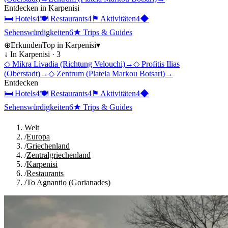
Entdecken in
Karpenisi
🛏
Hotels
4
🍽
Restaurants
4
⚑
Aktivitäten
4
◆
Sehenswürdigkeiten
6
★
Trips & Guides
⊕
Erkunden
Top in
Karpenisi
▾
↓ In
Karpenisi
·
3
◇
Mikra Livadia (Richtung Velouchi)
→
◇
Profitis Ilias
(Oberstadt)
→
◇
Zentrum (Plateia Markou Botsari)
→
Entdecken
🛏
Hotels
4
🍽
Restaurants
4
⚑
Aktivitäten
4
◆
Sehenswürdigkeiten
6
★
Trips & Guides
Welt
/
Europa
/
Griechenland
/
Zentralgriechenland
/
Karpenisi
/
Restaurants
/
To Agnantio (Gorianades)