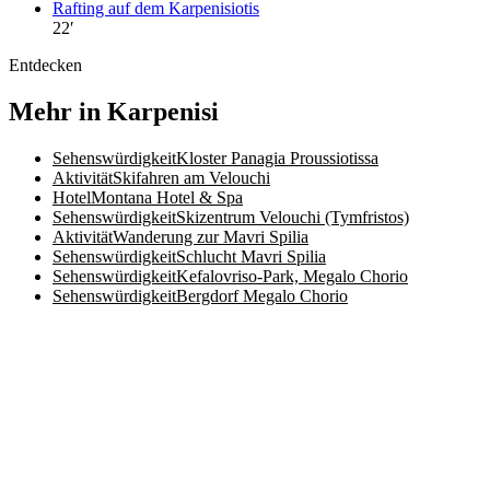
Rafting auf dem Karpenisiotis
22
′
Entdecken
Mehr in Karpenisi
Sehenswürdigkeit
Kloster Panagia Proussiotissa
Aktivität
Skifahren am Velouchi
Hotel
Montana Hotel & Spa
Sehenswürdigkeit
Skizentrum Velouchi (Tymfristos)
Aktivität
Wanderung zur Mavri Spilia
Sehenswürdigkeit
Schlucht Mavri Spilia
Sehenswürdigkeit
Kefalovriso-Park, Megalo Chorio
Sehenswürdigkeit
Bergdorf Megalo Chorio