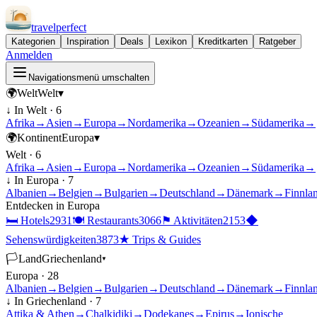
travel
perfect
Kategorien
Inspiration
Deals
Lexikon
Kreditkarten
Ratgeber
Anmelden
Navigationsmenü umschalten
🌍
Welt
Welt
▾
↓ In
Welt
·
6
Afrika
→
Asien
→
Europa
→
Nordamerika
→
Ozeanien
→
Südamerika
→
🌍
Kontinent
Europa
▾
Welt
·
6
Afrika
→
Asien
→
Europa
→
Nordamerika
→
Ozeanien
→
Südamerika
→
↓ In
Europa
·
7
Albanien
→
Belgien
→
Bulgarien
→
Deutschland
→
Dänemark
→
Finnla
Entdecken in
Europa
🛏
Hotels
2931
🍽
Restaurants
3066
⚑
Aktivitäten
2153
◆
Sehenswürdigkeiten
3873
★
Trips & Guides
🏳
Land
Griechenland
▾
Europa
·
28
Albanien
→
Belgien
→
Bulgarien
→
Deutschland
→
Dänemark
→
Finnla
↓ In
Griechenland
·
7
Attika & Athen
→
Chalkidiki
→
Dodekanes
→
Epirus
→
Ionische