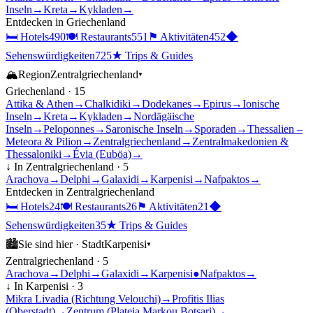
Inseln
→
Kreta
→
Kykladen
→
Entdecken in
Griechenland
🛏
Hotels
490
🍽
Restaurants
551
⚑
Aktivitäten
452
◆
Sehenswürdigkeiten
725
★
Trips & Guides
🏔
Region
Zentralgriechenland
▾
Griechenland
·
15
Attika & Athen
→
Chalkidiki
→
Dodekanes
→
Epirus
→
Ionische
Inseln
→
Kreta
→
Kykladen
→
Nordägäische
Inseln
→
Peloponnes
→
Saronische Inseln
→
Sporaden
→
Thessalien –
Meteora & Pilion
→
Zentralgriechenland
→
Zentralmakedonien &
Thessaloniki
→
Évia (Euböa)
→
↓ In
Zentralgriechenland
·
5
Arachova
→
Delphi
→
Galaxidi
→
Karpenisi
→
Nafpaktos
→
Entdecken in
Zentralgriechenland
🛏
Hotels
24
🍽
Restaurants
26
⚑
Aktivitäten
21
◆
Sehenswürdigkeiten
35
★
Trips & Guides
🏙
Sie sind hier ·
Stadt
Karpenisi
▾
Zentralgriechenland
·
5
Arachova
→
Delphi
→
Galaxidi
→
Karpenisi
●
Nafpaktos
→
↓ In
Karpenisi
·
3
Mikra Livadia (Richtung Velouchi)
→
Profitis Ilias
(Oberstadt)
→
Zentrum (Plateia Markou Botsari)
→