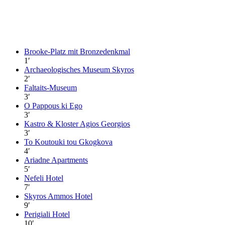
Brooke-Platz mit Bronzedenkmal
1
′
Archaeologisches Museum Skyros
2
′
Faltaits-Museum
3
′
O Pappous ki Ego
3
′
Kastro & Kloster Agios Georgios
3
′
To Koutouki tou Gkogkova
4
′
Ariadne Apartments
5
′
Nefeli Hotel
7
′
Skyros Ammos Hotel
9
′
Perigiali Hotel
10
′