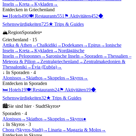
Inseln
→
Kreta
→
Kykladen
→
Entdecken in
Griechenland
🛏
Hotels
490
🍽
Restaurants
551
⚑
Aktivitäten
452
◆
Sehenswürdigkeiten
725
★
Trips & Guides
🏔
Region
Sporaden
▾
Griechenland
·
15
Attika & Athen
→
Chalkidiki
→
Dodekanes
→
Epirus
→
Ionische
Inseln
→
Kreta
→
Kykladen
→
Nordägäische
Inseln
→
Peloponnes
→
Saronische Inseln
→
Sporaden
→
Thessalien –
Meteora & Pilion
→
Zentralgriechenland
→
Zentralmakedonien &
Thessaloniki
→
Évia (Euböa)
→
↓ In
Sporaden
·
4
Alonissos
→
Skiathos
→
Skopelos
→
Skyros
→
Entdecken in
Sporaden
🛏
Hotels
19
🍽
Restaurants
24
⚑
Aktivitäten
19
◆
Sehenswürdigkeiten
32
★
Trips & Guides
🏙
Sie sind hier ·
Stadt
Skyros
▾
Sporaden
·
4
Alonissos
→
Skiathos
→
Skopelos
→
Skyros
●
↓ In
Skyros
·
3
Chora (Skyros-Stadt)
→
Linaria
→
Magazia & Molos
→
Entdecken in
Skyros