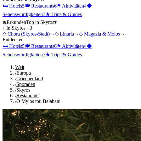
🛏
Hotels
5
🍽
Restaurants
6
⚑
Aktivitäten
4
◆
Sehenswürdigkeiten
7
★
Trips & Guides
⊕
Erkunden
Top in
Skyros
▾
↓ In
Skyros
·
3
◇
Chora (Skyros-Stadt)
→
◇
Linaria
→
◇
Magazia & Molos
→
Entdecken
🛏
Hotels
5
🍽
Restaurants
6
⚑
Aktivitäten
4
◆
Sehenswürdigkeiten
7
★
Trips & Guides
Welt
/
Europa
/
Griechenland
/
Sporaden
/
Skyros
/
Restaurants
/
O Mylos tou Balabani