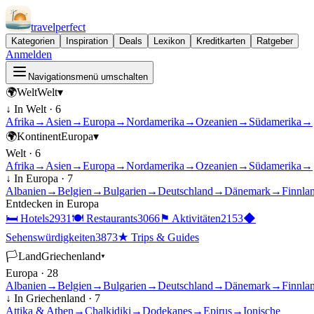
travel
perfect
Kategorien
Inspiration
Deals
Lexikon
Kreditkarten
Ratgeber
Anmelden
Navigationsmenü umschalten
🌍
Welt
Welt
▾
↓ In
Welt
·
6
Afrika
→
Asien
→
Europa
→
Nordamerika
→
Ozeanien
→
Südamerika
→
🌍
Kontinent
Europa
▾
Welt
·
6
Afrika
→
Asien
→
Europa
→
Nordamerika
→
Ozeanien
→
Südamerika
→
↓ In
Europa
·
7
Albanien
→
Belgien
→
Bulgarien
→
Deutschland
→
Dänemark
→
Finnla
Entdecken in
Europa
🛏
Hotels
2931
🍽
Restaurants
3066
⚑
Aktivitäten
2153
◆
Sehenswürdigkeiten
3873
★
Trips & Guides
🏳
Land
Griechenland
▾
Europa
·
28
Albanien
→
Belgien
→
Bulgarien
→
Deutschland
→
Dänemark
→
Finnla
↓ In
Griechenland
·
7
Attika & Athen
→
Chalkidiki
→
Dodekanes
→
Epirus
→
Ionische