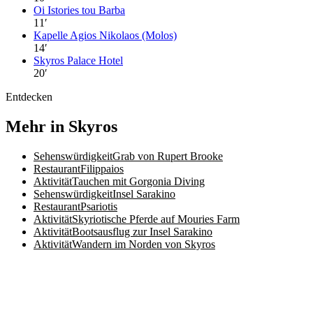
Oi Istories tou Barba
11
′
Kapelle Agios Nikolaos (Molos)
14
′
Skyros Palace Hotel
20
′
Entdecken
Mehr in Skyros
Sehenswürdigkeit
Grab von Rupert Brooke
Restaurant
Filippaios
Aktivität
Tauchen mit Gorgonia Diving
Sehenswürdigkeit
Insel Sarakino
Restaurant
Psariotis
Aktivität
Skyriotische Pferde auf Mouries Farm
Aktivität
Bootsausflug zur Insel Sarakino
Aktivität
Wandern im Norden von Skyros