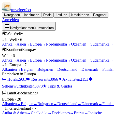
travel
perfect
Kategorien
Inspiration
Deals
Lexikon
Kreditkarten
Ratgeber
Anmelden
Navigationsmenü umschalten
🌍
Welt
Welt
▾
↓ In
Welt
·
6
Afrika
→
Asien
→
Europa
→
Nordamerika
→
Ozeanien
→
Südamerika
→
🌍
Kontinent
Europa
▾
Welt
·
6
Afrika
→
Asien
→
Europa
→
Nordamerika
→
Ozeanien
→
Südamerika
→
↓ In
Europa
·
7
Albanien
→
Belgien
→
Bulgarien
→
Deutschland
→
Dänemark
→
Finnla
Entdecken in
Europa
🛏
Hotels
2931
🍽
Restaurants
3066
⚑
Aktivitäten
2153
◆
Sehenswürdigkeiten
3873
★
Trips & Guides
🏳
Land
Griechenland
▾
Europa
·
28
Albanien
→
Belgien
→
Bulgarien
→
Deutschland
→
Dänemark
→
Finnla
↓ In
Griechenland
·
7
Attika & Athen
→
Chalkidiki
→
Dodekanes
→
Epirus
→
Ionische