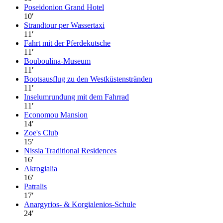
Poseidonion Grand Hotel
10
′
Strandtour per Wassertaxi
11
′
Fahrt mit der Pferdekutsche
11
′
Bouboulina-Museum
11
′
Bootsausflug zu den Westküstenstränden
11
′
Inselumrundung mit dem Fahrrad
11
′
Economou Mansion
14
′
Zoe's Club
15
′
Nissia Traditional Residences
16
′
Akrogialia
16
′
Patralis
17
′
Anargyrios- & Korgialenios-Schule
24
′