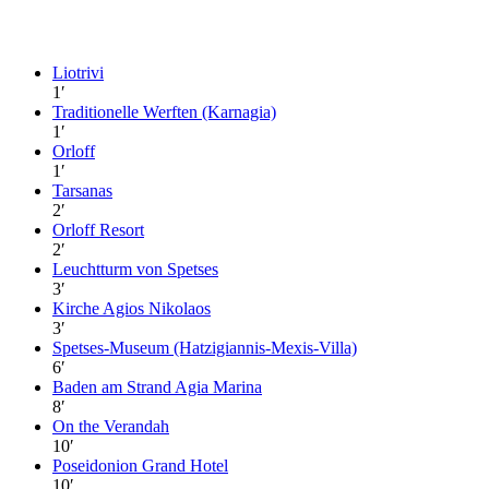
Liotrivi
1
′
Traditionelle Werften (Karnagia)
1
′
Orloff
1
′
Tarsanas
2
′
Orloff Resort
2
′
Leuchtturm von Spetses
3
′
Kirche Agios Nikolaos
3
′
Spetses-Museum (Hatzigiannis-Mexis-Villa)
6
′
Baden am Strand Agia Marina
8
′
On the Verandah
10
′
Poseidonion Grand Hotel
10
′