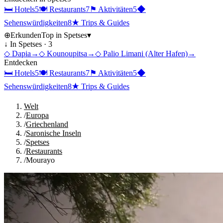
🛏
Hotels
5
🍽
Restaurants
7
⚑
Aktivitäten
5
◆
Sehenswürdigkeiten
8
★
Trips & Guides
⊕
Erkunden
Top in
Spetses
▾
↓ In
Spetses
·
3
◇
Dapia
→
◇
Kounoupitsa
→
◇
Palio Limani (Alter Hafen)
→
Entdecken
🛏
Hotels
5
🍽
Restaurants
7
⚑
Aktivitäten
5
◆
Sehenswürdigkeiten
8
★
Trips & Guides
Welt
/
Europa
/
Griechenland
/
Saronische Inseln
/
Spetses
/
Restaurants
/
Mourayo