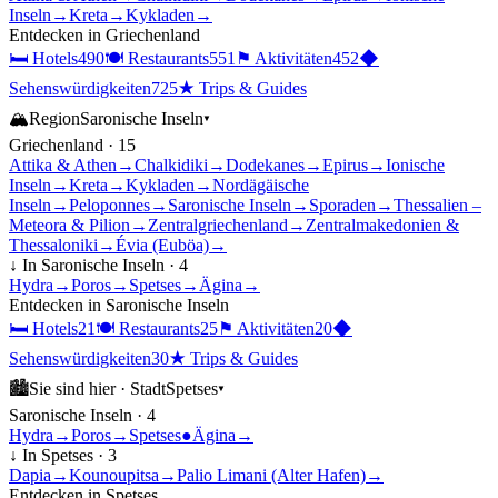
Inseln
→
Kreta
→
Kykladen
→
Entdecken in
Griechenland
🛏
Hotels
490
🍽
Restaurants
551
⚑
Aktivitäten
452
◆
Sehenswürdigkeiten
725
★
Trips & Guides
🏔
Region
Saronische Inseln
▾
Griechenland
·
15
Attika & Athen
→
Chalkidiki
→
Dodekanes
→
Epirus
→
Ionische
Inseln
→
Kreta
→
Kykladen
→
Nordägäische
Inseln
→
Peloponnes
→
Saronische Inseln
→
Sporaden
→
Thessalien –
Meteora & Pilion
→
Zentralgriechenland
→
Zentralmakedonien &
Thessaloniki
→
Évia (Euböa)
→
↓ In
Saronische Inseln
·
4
Hydra
→
Poros
→
Spetses
→
Ägina
→
Entdecken in
Saronische Inseln
🛏
Hotels
21
🍽
Restaurants
25
⚑
Aktivitäten
20
◆
Sehenswürdigkeiten
30
★
Trips & Guides
🏙
Sie sind hier ·
Stadt
Spetses
▾
Saronische Inseln
·
4
Hydra
→
Poros
→
Spetses
●
Ägina
→
↓ In
Spetses
·
3
Dapia
→
Kounoupitsa
→
Palio Limani (Alter Hafen)
→
Entdecken in
Spetses