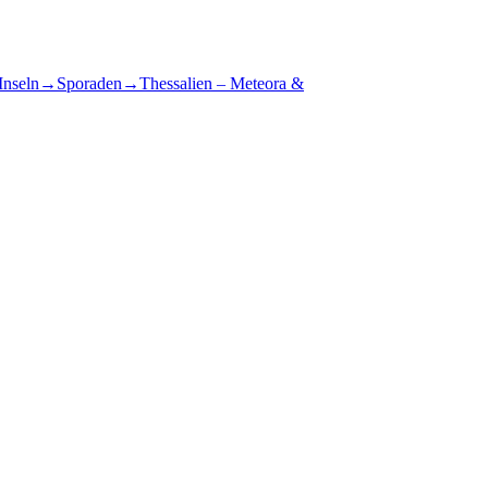
Inseln
→
Sporaden
→
Thessalien – Meteora &