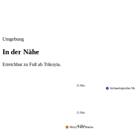
Umgebung
In der Nähe
Erreichbar zu Fuß ab
Trikoyia
.
25
Min
Archaeologisches M
15
Min
10
Min
Moxy Patra Marina