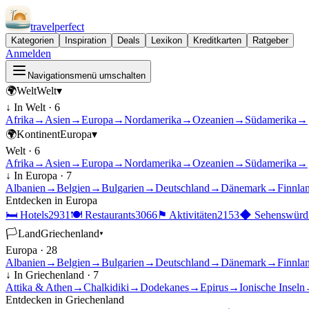
travel
perfect
Kategorien
Inspiration
Deals
Lexikon
Kreditkarten
Ratgeber
Anmelden
Navigationsmenü umschalten
🌍
Welt
Welt
▾
↓ In
Welt
·
6
Afrika
→
Asien
→
Europa
→
Nordamerika
→
Ozeanien
→
Südamerika
→
🌍
Kontinent
Europa
▾
Welt
·
6
Afrika
→
Asien
→
Europa
→
Nordamerika
→
Ozeanien
→
Südamerika
→
↓ In
Europa
·
7
Albanien
→
Belgien
→
Bulgarien
→
Deutschland
→
Dänemark
→
Finnla
Entdecken in
Europa
🛏
Hotels
2931
🍽
Restaurants
3066
⚑
Aktivitäten
2153
◆
Sehenswürdi
🏳
Land
Griechenland
▾
Europa
·
28
Albanien
→
Belgien
→
Bulgarien
→
Deutschland
→
Dänemark
→
Finnla
↓ In
Griechenland
·
7
Attika & Athen
→
Chalkidiki
→
Dodekanes
→
Epirus
→
Ionische Inseln
Entdecken in
Griechenland