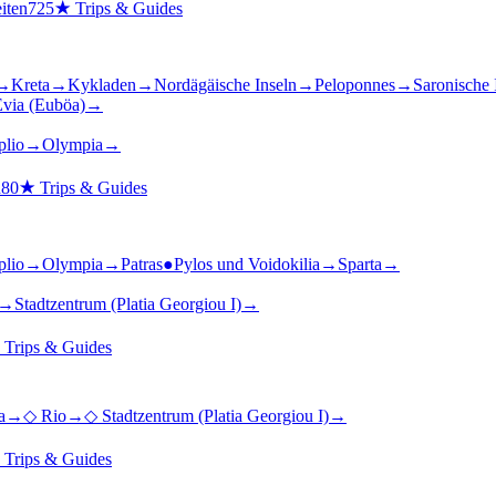
iten
725
★
Trips & Guides
→
Kreta
→
Kykladen
→
Nordägäische Inseln
→
Peloponnes
→
Saronische 
via (Euböa)
→
plio
→
Olympia
→
n
80
★
Trips & Guides
plio
→
Olympia
→
Patras
●
Pylos und Voidokilia
→
Sparta
→
→
Stadtzentrum (Platia Georgiou I)
→
★
Trips & Guides
a
→
◇
Rio
→
◇
Stadtzentrum (Platia Georgiou I)
→
★
Trips & Guides