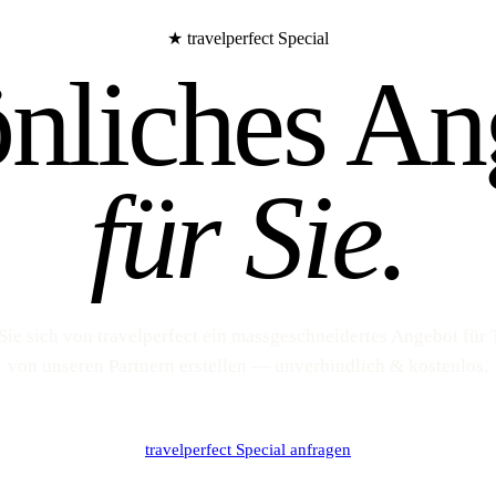
★ travelperfect Special
önliches An
für Sie.
Sie sich von travelperfect ein massgeschneidertes Angebot für 
von unseren Partnern erstellen — unverbindlich & kostenlos.
travelperfect Special anfragen