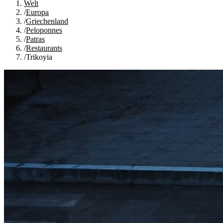
Welt
/
Europa
/
Griechenland
/
Peloponnes
/
Patras
/
Restaurants
/
Trikoyia