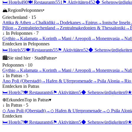
🛏
Hotels
490
🍽
Restaurants
551
⚑
Aktivitäten
452
◆
Sehenswürdigke
🏔
Region
Peloponnes
▾
Griechenland
·
15
Attika & Athen
→
Chalkidiki
→
Dodekanes
→
Epirus
→
Ionische Inseln
Pilion
→
Zentralgriechenland
→
Zentralmakedonien & Thessaloniki
→
É
↓ In
Peloponnes
·
7
Gythio
→
Kalamata
→
Korinth
→
Mani / Areopoli
→
Monemvasia
→
Naf
Entdecken in
Peloponnes
🛏
Hotels
55
🍽
Restaurants
55
⚑
Aktivitäten
52
◆
Sehenswürdigkeite
🏙
Sie sind hier ·
Stadt
Patras
▾
Peloponnes
·
10
Gythio
→
Kalamata
→
Korinth
→
Mani / Areopoli
→
Monemvasia
→
Naf
↓ In
Patras
·
5
Ano Poli (Oberstadt)
→
Hafen & Uferpromenade
→
Psila Alonia
→
Rio
Entdecken in
Patras
🛏
Hotels
7
🍽
Restaurants
6
⚑
Aktivitäten
5
◆
Sehenswürdigkeiten
9
⊕
Erkunden
Top in
Patras
▾
↓ In
Patras
·
5
◇
Ano Poli (Oberstadt)
→
◇
Hafen & Uferpromenade
→
◇
Psila Aloni
Entdecken
🛏
Hotels
7
🍽
Restaurants
6
⚑
Aktivitäten
5
◆
Sehenswürdigkeiten
9