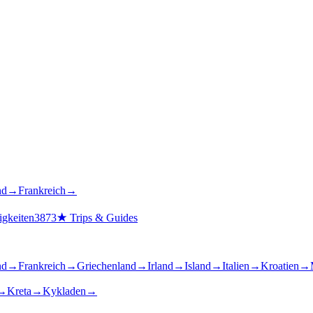
nd
→
Frankreich
→
gkeiten
3873
★
Trips & Guides
nd
→
Frankreich
→
Griechenland
→
Irland
→
Island
→
Italien
→
Kroatien
→
→
Kreta
→
Kykladen
→