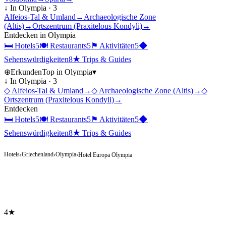
↓ In
Olympia
·
3
Alfeios-Tal & Umland
→
Archaeologische Zone
(Altis)
→
Ortszentrum (Praxitelous Kondyli)
→
Entdecken in
Olympia
🛏
Hotels
5
🍽
Restaurants
5
⚑
Aktivitäten
5
◆
Sehenswürdigkeiten
8
★
Trips & Guides
⊕
Erkunden
Top in
Olympia
▾
↓ In
Olympia
·
3
◇
Alfeios-Tal & Umland
→
◇
Archaeologische Zone (Altis)
→
◇
Ortszentrum (Praxitelous Kondyli)
→
Entdecken
🛏
Hotels
5
🍽
Restaurants
5
⚑
Aktivitäten
5
◆
Sehenswürdigkeiten
8
★
Trips & Guides
Hotels
Griechenland
Olympia
›
›
›
Hotel Europa Olympia
4★