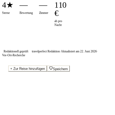
4★
—
—
110
€
Sterne
Bewertung
Zimmer
ab pro
Nacht
Redaktionell geprüft
travelperfect Redaktion
·
Aktualisiert am
22. Juni 2026
·
Vor-Ort-Recherche
+
Zur Reise hinzufügen
Speichern
Beste Preise · Anbieter vergleichen
Ab pro Nacht