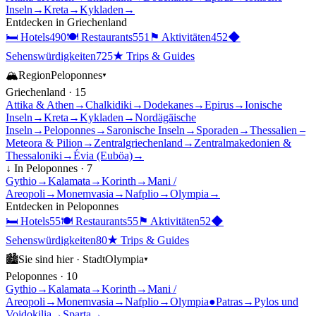
Inseln
→
Kreta
→
Kykladen
→
Entdecken in
Griechenland
🛏
Hotels
490
🍽
Restaurants
551
⚑
Aktivitäten
452
◆
Sehenswürdigkeiten
725
★
Trips & Guides
🏔
Region
Peloponnes
▾
Griechenland
·
15
Attika & Athen
→
Chalkidiki
→
Dodekanes
→
Epirus
→
Ionische
Inseln
→
Kreta
→
Kykladen
→
Nordägäische
Inseln
→
Peloponnes
→
Saronische Inseln
→
Sporaden
→
Thessalien –
Meteora & Pilion
→
Zentralgriechenland
→
Zentralmakedonien &
Thessaloniki
→
Évia (Euböa)
→
↓ In
Peloponnes
·
7
Gythio
→
Kalamata
→
Korinth
→
Mani /
Areopoli
→
Monemvasia
→
Nafplio
→
Olympia
→
Entdecken in
Peloponnes
🛏
Hotels
55
🍽
Restaurants
55
⚑
Aktivitäten
52
◆
Sehenswürdigkeiten
80
★
Trips & Guides
🏙
Sie sind hier ·
Stadt
Olympia
▾
Peloponnes
·
10
Gythio
→
Kalamata
→
Korinth
→
Mani /
Areopoli
→
Monemvasia
→
Nafplio
→
Olympia
●
Patras
→
Pylos und
Voidokilia
→
Sparta
→