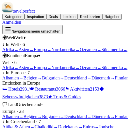
travel
perfect
Kategorien
Inspiration
Deals
Lexikon
Kreditkarten
Ratgeber
Anmelden
Navigationsmenü umschalten
🌍
Welt
Welt
▾
↓ In
Welt
·
6
Afrika
→
Asien
→
Europa
→
Nordamerika
→
Ozeanien
→
Südamerika
→
🌍
Kontinent
Europa
▾
Welt
·
6
Afrika
→
Asien
→
Europa
→
Nordamerika
→
Ozeanien
→
Südamerika
→
↓ In
Europa
·
7
Albanien
→
Belgien
→
Bulgarien
→
Deutschland
→
Dänemark
→
Finnla
Entdecken in
Europa
🛏
Hotels
2931
🍽
Restaurants
3066
⚑
Aktivitäten
2153
◆
Sehenswürdigkeiten
3873
★
Trips & Guides
🏳
Land
Griechenland
▾
Europa
·
28
Albanien
→
Belgien
→
Bulgarien
→
Deutschland
→
Dänemark
→
Finnla
↓ In
Griechenland
·
7
Attika & Athen
→
Chalkidiki
→
Dodekanes
→
Epirus
→
Ionische