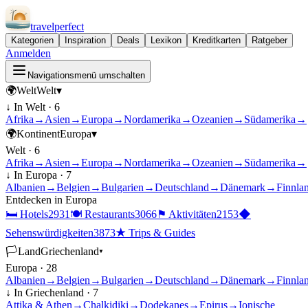
travel
perfect
Kategorien
Inspiration
Deals
Lexikon
Kreditkarten
Ratgeber
Anmelden
Navigationsmenü umschalten
🌍
Welt
Welt
▾
↓ In
Welt
·
6
Afrika
→
Asien
→
Europa
→
Nordamerika
→
Ozeanien
→
Südamerika
→
🌍
Kontinent
Europa
▾
Welt
·
6
Afrika
→
Asien
→
Europa
→
Nordamerika
→
Ozeanien
→
Südamerika
→
↓ In
Europa
·
7
Albanien
→
Belgien
→
Bulgarien
→
Deutschland
→
Dänemark
→
Finnla
Entdecken in
Europa
🛏
Hotels
2931
🍽
Restaurants
3066
⚑
Aktivitäten
2153
◆
Sehenswürdigkeiten
3873
★
Trips & Guides
🏳
Land
Griechenland
▾
Europa
·
28
Albanien
→
Belgien
→
Bulgarien
→
Deutschland
→
Dänemark
→
Finnla
↓ In
Griechenland
·
7
Attika & Athen
→
Chalkidiki
→
Dodekanes
→
Epirus
→
Ionische