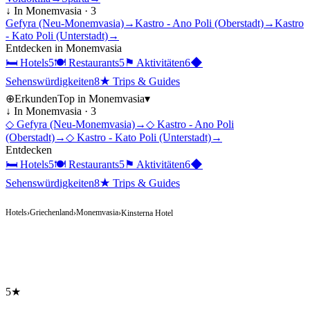
↓ In
Monemvasia
·
3
Gefyra (Neu-Monemvasia)
→
Kastro - Ano Poli (Oberstadt)
→
Kastro
- Kato Poli (Unterstadt)
→
Entdecken in
Monemvasia
🛏
Hotels
5
🍽
Restaurants
5
⚑
Aktivitäten
6
◆
Sehenswürdigkeiten
8
★
Trips & Guides
⊕
Erkunden
Top in
Monemvasia
▾
↓ In
Monemvasia
·
3
◇
Gefyra (Neu-Monemvasia)
→
◇
Kastro - Ano Poli
(Oberstadt)
→
◇
Kastro - Kato Poli (Unterstadt)
→
Entdecken
🛏
Hotels
5
🍽
Restaurants
5
⚑
Aktivitäten
6
◆
Sehenswürdigkeiten
8
★
Trips & Guides
Hotels
Griechenland
Monemvasia
›
›
›
Kinsterna Hotel
5★