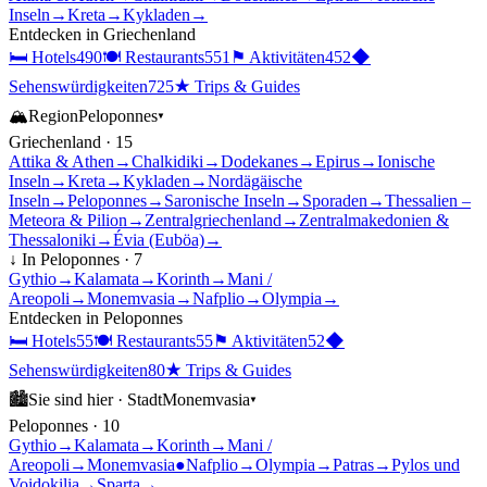
Inseln
→
Kreta
→
Kykladen
→
Entdecken in
Griechenland
🛏
Hotels
490
🍽
Restaurants
551
⚑
Aktivitäten
452
◆
Sehenswürdigkeiten
725
★
Trips & Guides
🏔
Region
Peloponnes
▾
Griechenland
·
15
Attika & Athen
→
Chalkidiki
→
Dodekanes
→
Epirus
→
Ionische
Inseln
→
Kreta
→
Kykladen
→
Nordägäische
Inseln
→
Peloponnes
→
Saronische Inseln
→
Sporaden
→
Thessalien –
Meteora & Pilion
→
Zentralgriechenland
→
Zentralmakedonien &
Thessaloniki
→
Évia (Euböa)
→
↓ In
Peloponnes
·
7
Gythio
→
Kalamata
→
Korinth
→
Mani /
Areopoli
→
Monemvasia
→
Nafplio
→
Olympia
→
Entdecken in
Peloponnes
🛏
Hotels
55
🍽
Restaurants
55
⚑
Aktivitäten
52
◆
Sehenswürdigkeiten
80
★
Trips & Guides
🏙
Sie sind hier ·
Stadt
Monemvasia
▾
Peloponnes
·
10
Gythio
→
Kalamata
→
Korinth
→
Mani /
Areopoli
→
Monemvasia
●
Nafplio
→
Olympia
→
Patras
→
Pylos und
Voidokilia
→
Sparta
→