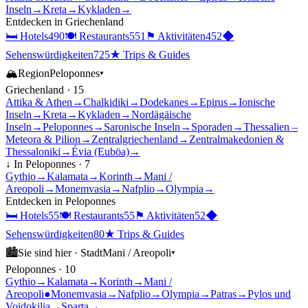
Inseln
→
Kreta
→
Kykladen
→
Entdecken in
Griechenland
🛏
Hotels
490
🍽
Restaurants
551
⚑
Aktivitäten
452
◆
Sehenswürdigkeiten
725
★
Trips & Guides
🏔
Region
Peloponnes
▾
Griechenland
·
15
Attika & Athen
→
Chalkidiki
→
Dodekanes
→
Epirus
→
Ionische
Inseln
→
Kreta
→
Kykladen
→
Nordägäische
Inseln
→
Peloponnes
→
Saronische Inseln
→
Sporaden
→
Thessalien –
Meteora & Pilion
→
Zentralgriechenland
→
Zentralmakedonien &
Thessaloniki
→
Évia (Euböa)
→
↓ In
Peloponnes
·
7
Gythio
→
Kalamata
→
Korinth
→
Mani /
Areopoli
→
Monemvasia
→
Nafplio
→
Olympia
→
Entdecken in
Peloponnes
🛏
Hotels
55
🍽
Restaurants
55
⚑
Aktivitäten
52
◆
Sehenswürdigkeiten
80
★
Trips & Guides
🏙
Sie sind hier ·
Stadt
Mani / Areopoli
▾
Peloponnes
·
10
Gythio
→
Kalamata
→
Korinth
→
Mani /
Areopoli
●
Monemvasia
→
Nafplio
→
Olympia
→
Patras
→
Pylos und
Voidokilia
→
Sparta
→