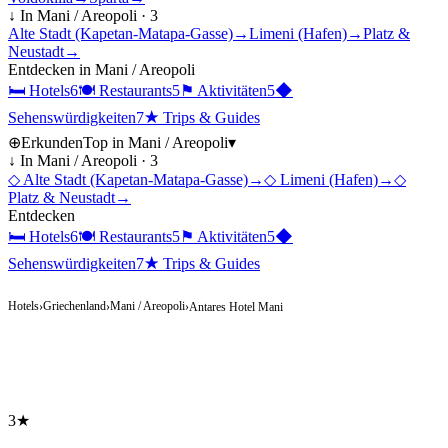
↓ In
Mani / Areopoli
·
3
Alte Stadt (Kapetan-Matapa-Gasse)
→
Limeni (Hafen)
→
Platz &
Neustadt
→
Entdecken in
Mani / Areopoli
🛏
Hotels
6
🍽
Restaurants
5
⚑
Aktivitäten
5
◆
Sehenswürdigkeiten
7
★
Trips & Guides
⊕
Erkunden
Top in
Mani / Areopoli
▾
↓ In
Mani / Areopoli
·
3
◇
Alte Stadt (Kapetan-Matapa-Gasse)
→
◇
Limeni (Hafen)
→
◇
Platz & Neustadt
→
Entdecken
🛏
Hotels
6
🍽
Restaurants
5
⚑
Aktivitäten
5
◆
Sehenswürdigkeiten
7
★
Trips & Guides
Hotels
Griechenland
Mani / Areopoli
›
›
›
Antares Hotel Mani
3★