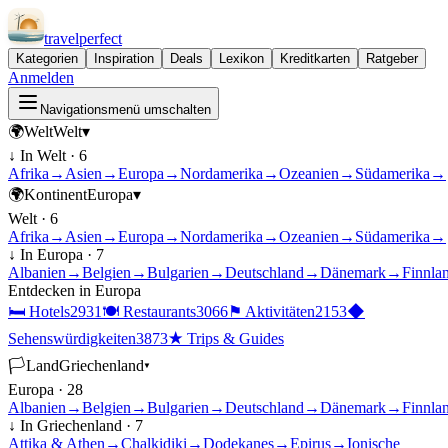
travel
perfect
Kategorien
Inspiration
Deals
Lexikon
Kreditkarten
Ratgeber
Anmelden
Navigationsmenü umschalten
🌍
Welt
Welt
▾
↓ In
Welt
·
6
Afrika
→
Asien
→
Europa
→
Nordamerika
→
Ozeanien
→
Südamerika
→
🌍
Kontinent
Europa
▾
Welt
·
6
Afrika
→
Asien
→
Europa
→
Nordamerika
→
Ozeanien
→
Südamerika
→
↓ In
Europa
·
7
Albanien
→
Belgien
→
Bulgarien
→
Deutschland
→
Dänemark
→
Finnla
Entdecken in
Europa
🛏
Hotels
2931
🍽
Restaurants
3066
⚑
Aktivitäten
2153
◆
Sehenswürdigkeiten
3873
★
Trips & Guides
🏳
Land
Griechenland
▾
Europa
·
28
Albanien
→
Belgien
→
Bulgarien
→
Deutschland
→
Dänemark
→
Finnla
↓ In
Griechenland
·
7
Attika & Athen
→
Chalkidiki
→
Dodekanes
→
Epirus
→
Ionische