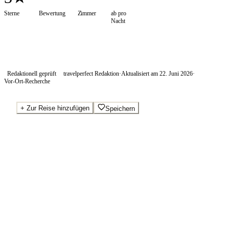
Sterne
Bewertung
Zimmer
ab pro
Nacht
Redaktionell geprüft
travelperfect Redaktion
·
Aktualisiert am
22. Juni 2026
·
Vor-Ort-Recherche
+
Zur Reise hinzufügen
Speichern
Beste Preise · Anbieter vergleichen
Wo Sie buchen.