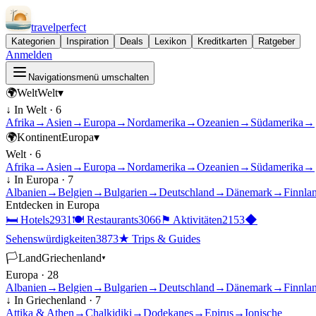
travel
perfect
Kategorien
Inspiration
Deals
Lexikon
Kreditkarten
Ratgeber
Anmelden
Navigationsmenü umschalten
🌍
Welt
Welt
▾
↓ In
Welt
·
6
Afrika
→
Asien
→
Europa
→
Nordamerika
→
Ozeanien
→
Südamerika
→
🌍
Kontinent
Europa
▾
Welt
·
6
Afrika
→
Asien
→
Europa
→
Nordamerika
→
Ozeanien
→
Südamerika
→
↓ In
Europa
·
7
Albanien
→
Belgien
→
Bulgarien
→
Deutschland
→
Dänemark
→
Finnla
Entdecken in
Europa
🛏
Hotels
2931
🍽
Restaurants
3066
⚑
Aktivitäten
2153
◆
Sehenswürdigkeiten
3873
★
Trips & Guides
🏳
Land
Griechenland
▾
Europa
·
28
Albanien
→
Belgien
→
Bulgarien
→
Deutschland
→
Dänemark
→
Finnla
↓ In
Griechenland
·
7
Attika & Athen
→
Chalkidiki
→
Dodekanes
→
Epirus
→
Ionische