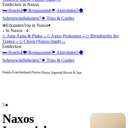
Entdecken in
Naxos
🛏
Hotels
4
🍽
Restaurants
6
⚑
Aktivitäten
5
◆
Sehenswürdigkeiten
7
★
Trips & Guides
⊕
Erkunden
Top in
Naxos
▾
↓ In
Naxos
·
4
◇
Agia Anna & Plaka
→
◇
Agios Prokopios
→
◇
Bergdoerfer der
Tragea
→
◇
Chora (Naxos-Stadt)
→
Entdecken
🛏
Hotels
4
🍽
Restaurants
6
⚑
Aktivitäten
5
◆
Sehenswürdigkeiten
7
★
Trips & Guides
Hotels
Griechenland
Naxos
›
›
›
Naxos Imperial Resort & Spa
5★
Naxos