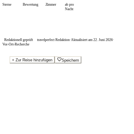
Sterne
Bewertung
Zimmer
ab pro
Nacht
Redaktionell geprüft
travelperfect Redaktion
·
Aktualisiert am
22. Juni 2026
·
Vor-Ort-Recherche
+
Zur Reise hinzufügen
Speichern
Beste Preise · Anbieter vergleichen
Wo Sie buchen.