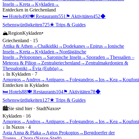
Inseln
→
Kreta
→
Kykladen
→
Entdecken in
Griechenland
🛏
Hotels
490
🍽
Restaurants
551
⚑
Aktivitäten
452
◆
Sehenswürdigkeiten
725
★
Trips & Guides
🏔
Region
Kykladen
▾
Griechenland
·
15
Attika & Athen
→
Chalkidiki
→
Dodekanes
→
Epirus
→
Ionische
Inseln
→
Kreta
→
Kykladen
→
Nordägäische
Inseln
→
Peloponnes
→
Saronische Inseln
→
Sporaden
→
Thessalien –
Meteora & Pilion
→
Zentralgriechenland
→
Zentralmakedonien &
Thessaloniki
→
Évia (Euböa)
→
↓ In
Kykladen
·
7
Amorgos
→
Andros
→
Antiparos
→
Folegandros
→
Ios
→
Kea
→
Koufoni
Entdecken in
Kykladen
🛏
Hotels
88
🍽
Restaurants
104
⚑
Aktivitäten
78
◆
Sehenswürdigkeiten
127
★
Trips & Guides
🏙
Sie sind hier ·
Stadt
Naxos
▾
Kykladen
·
16
Amorgos
→
Andros
→
Antiparos
→
Folegandros
→
Ios
→
Kea
→
Koufoni
↓ In
Naxos
·
4
Agia Anna & Plaka
→
Agios Prokopios
→
Bergdoerfer der
Tragea
→
Chora (Naxos-Stadt)
→