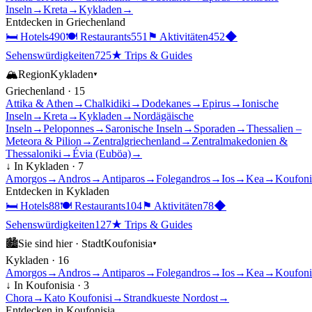
Inseln
→
Kreta
→
Kykladen
→
Entdecken in
Griechenland
🛏
Hotels
490
🍽
Restaurants
551
⚑
Aktivitäten
452
◆
Sehenswürdigkeiten
725
★
Trips & Guides
🏔
Region
Kykladen
▾
Griechenland
·
15
Attika & Athen
→
Chalkidiki
→
Dodekanes
→
Epirus
→
Ionische
Inseln
→
Kreta
→
Kykladen
→
Nordägäische
Inseln
→
Peloponnes
→
Saronische Inseln
→
Sporaden
→
Thessalien –
Meteora & Pilion
→
Zentralgriechenland
→
Zentralmakedonien &
Thessaloniki
→
Évia (Euböa)
→
↓ In
Kykladen
·
7
Amorgos
→
Andros
→
Antiparos
→
Folegandros
→
Ios
→
Kea
→
Koufoni
Entdecken in
Kykladen
🛏
Hotels
88
🍽
Restaurants
104
⚑
Aktivitäten
78
◆
Sehenswürdigkeiten
127
★
Trips & Guides
🏙
Sie sind hier ·
Stadt
Koufonisia
▾
Kykladen
·
16
Amorgos
→
Andros
→
Antiparos
→
Folegandros
→
Ios
→
Kea
→
Koufoni
↓ In
Koufonisia
·
3
Chora
→
Kato Koufonisi
→
Strandkueste Nordost
→
Entdecken in
Koufonisia