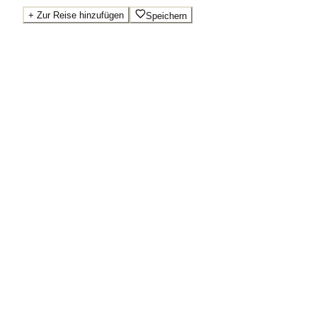
+
Zur Reise hinzufügen
Speichern
Beste Preise · Anbieter vergleichen
Wo Sie buchen.
Booking.com