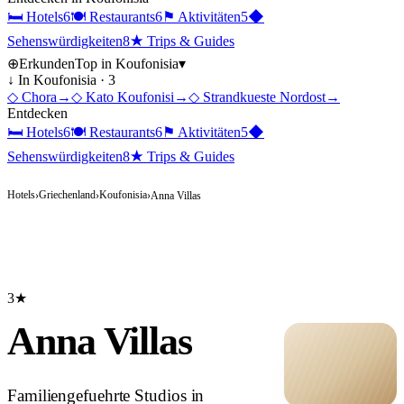
🛏
Hotels
6
🍽
Restaurants
6
⚑
Aktivitäten
5
◆
Sehenswürdigkeiten
8
★
Trips & Guides
⊕
Erkunden
Top in
Koufonisia
▾
↓ In
Koufonisia
·
3
◇
Chora
→
◇
Kato Koufonisi
→
◇
Strandkueste Nordost
→
Entdecken
🛏
Hotels
6
🍽
Restaurants
6
⚑
Aktivitäten
5
◆
Sehenswürdigkeiten
8
★
Trips & Guides
Hotels
Griechenland
Koufonisia
›
›
›
Anna Villas
3★
Anna Villas
Familiengefuehrte Studios in