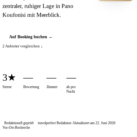
zentraler, ruhiger Lage in Pano
HOTEL ·
COVER
Koufonisi mit Meerblick.
Auf Booking buchen
→
2
Anbieter vergleichen ↓
3★
—
—
—
Sterne
Bewertung
Zimmer
ab pro
Nacht
Redaktionell geprüft
travelperfect Redaktion
·
Aktualisiert am
22. Juni 2026
·
Vor-Ort-Recherche