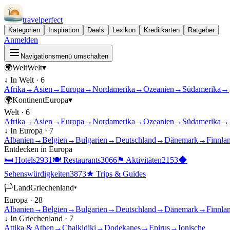
travel
perfect
Kategorien
Inspiration
Deals
Lexikon
Kreditkarten
Ratgeber
Anmelden
Navigationsmenü umschalten
🌍
Welt
Welt
▾
↓ In
Welt
·
6
Afrika
→
Asien
→
Europa
→
Nordamerika
→
Ozeanien
→
Südamerika
→
🌍
Kontinent
Europa
▾
Welt
·
6
Afrika
→
Asien
→
Europa
→
Nordamerika
→
Ozeanien
→
Südamerika
→
↓ In
Europa
·
7
Albanien
→
Belgien
→
Bulgarien
→
Deutschland
→
Dänemark
→
Finnla
Entdecken in
Europa
🛏
Hotels
2931
🍽
Restaurants
3066
⚑
Aktivitäten
2153
◆
Sehenswürdigkeiten
3873
★
Trips & Guides
🏳
Land
Griechenland
▾
Europa
·
28
Albanien
→
Belgien
→
Bulgarien
→
Deutschland
→
Dänemark
→
Finnla
↓ In
Griechenland
·
7
Attika & Athen
→
Chalkidiki
→
Dodekanes
→
Epirus
→
Ionische