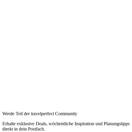
Ab pro Nacht
Auf Booking.com buchen
→
—
Booking
→
Expedia
→
Affiliate-Links · Preis bleibt für Sie identisch
Werde Teil der travelperfect Community
Erhalte exklusive Deals, wöchentliche Inspiration und Planungstipps
direkt in dein Postfach.