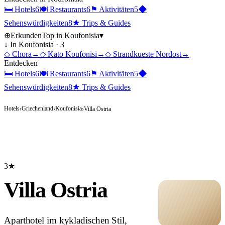
🛏
Hotels
6
🍽
Restaurants
6
⚑
Aktivitäten
5
◆
Sehenswürdigkeiten
8
★
Trips & Guides
⊕
Erkunden
Top in
Koufonisia
▾
↓ In
Koufonisia
·
3
◇
Chora
→
◇
Kato Koufonisi
→
◇
Strandkueste Nordost
→
Entdecken
🛏
Hotels
6
🍽
Restaurants
6
⚑
Aktivitäten
5
◆
Sehenswürdigkeiten
8
★
Trips & Guides
Hotels
Griechenland
Koufonisia
›
›
›
Villa Ostria
3★
Villa Ostria
Aparthotel im kykladischen Stil,