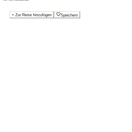
+
Zur Reise hinzufügen
Speichern
Beste Preise · Anbieter vergleichen
Wo Sie buchen.
Booking.com