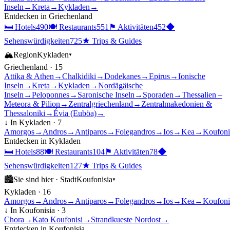
Inseln
→
Kreta
→
Kykladen
→
Entdecken in
Griechenland
🛏
Hotels
490
🍽
Restaurants
551
⚑
Aktivitäten
452
◆
Sehenswürdigkeiten
725
★
Trips & Guides
🏔
Region
Kykladen
▾
Griechenland
·
15
Attika & Athen
→
Chalkidiki
→
Dodekanes
→
Epirus
→
Ionische
Inseln
→
Kreta
→
Kykladen
→
Nordägäische
Inseln
→
Peloponnes
→
Saronische Inseln
→
Sporaden
→
Thessalien –
Meteora & Pilion
→
Zentralgriechenland
→
Zentralmakedonien &
Thessaloniki
→
Évia (Euböa)
→
↓ In
Kykladen
·
7
Amorgos
→
Andros
→
Antiparos
→
Folegandros
→
Ios
→
Kea
→
Koufoni
Entdecken in
Kykladen
🛏
Hotels
88
🍽
Restaurants
104
⚑
Aktivitäten
78
◆
Sehenswürdigkeiten
127
★
Trips & Guides
🏙
Sie sind hier ·
Stadt
Koufonisia
▾
Kykladen
·
16
Amorgos
→
Andros
→
Antiparos
→
Folegandros
→
Ios
→
Kea
→
Koufoni
↓ In
Koufonisia
·
3
Chora
→
Kato Koufonisi
→
Strandkueste Nordost
→
Entdecken in
Koufonisia