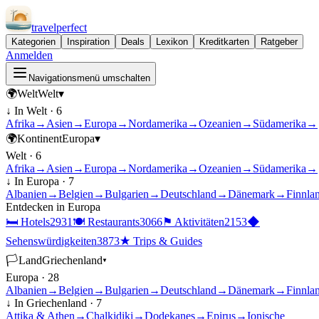
travel
perfect
Kategorien
Inspiration
Deals
Lexikon
Kreditkarten
Ratgeber
Anmelden
Navigationsmenü umschalten
🌍
Welt
Welt
▾
↓ In
Welt
·
6
Afrika
→
Asien
→
Europa
→
Nordamerika
→
Ozeanien
→
Südamerika
→
🌍
Kontinent
Europa
▾
Welt
·
6
Afrika
→
Asien
→
Europa
→
Nordamerika
→
Ozeanien
→
Südamerika
→
↓ In
Europa
·
7
Albanien
→
Belgien
→
Bulgarien
→
Deutschland
→
Dänemark
→
Finnla
Entdecken in
Europa
🛏
Hotels
2931
🍽
Restaurants
3066
⚑
Aktivitäten
2153
◆
Sehenswürdigkeiten
3873
★
Trips & Guides
🏳
Land
Griechenland
▾
Europa
·
28
Albanien
→
Belgien
→
Bulgarien
→
Deutschland
→
Dänemark
→
Finnla
↓ In
Griechenland
·
7
Attika & Athen
→
Chalkidiki
→
Dodekanes
→
Epirus
→
Ionische