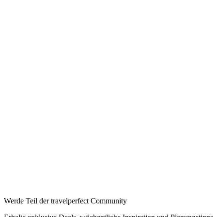
Ab pro Nacht
Auf Booking.com buchen
→
—
Booking
→
Expedia
→
Affiliate-Links · Preis bleibt für Sie identisch
Werde Teil der travelperfect Community