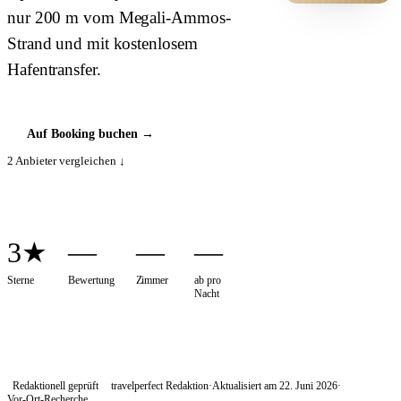
nur 200 m vom Megali-Ammos-
HOTEL ·
COVER
Strand und mit kostenlosem
Hafentransfer.
Auf Booking buchen
→
2
Anbieter vergleichen ↓
3★
—
—
—
Sterne
Bewertung
Zimmer
ab pro
Nacht
Redaktionell geprüft
travelperfect Redaktion
·
Aktualisiert am
22. Juni 2026
·
Vor-Ort-Recherche