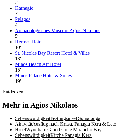
3
′
Karnagio
3
′
Pelagos
4
′
Archaeologisches Museum Agios Nikolaos
5
′
Hermes Hotel
10
′
St. Nicolas Bay Resort Hotel & Villas
13
′
Minos Beach Art Hotel
15
′
Minos Palace Hotel & Suites
19
′
Entdecken
Mehr in Agios Nikolaos
Sehenswürdigkeit
Festungsinsel Spinalonga
Aktivität
Ausflug nach Kritsa, Panagia Kera & Lato
Hotel
Wyndham Grand Crete Mirabello Bay
Sehenswürdigkeit
Kirche Panagia Kera