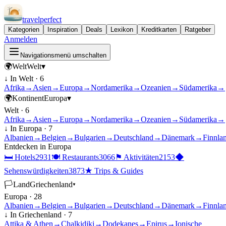
travel
perfect
Kategorien
Inspiration
Deals
Lexikon
Kreditkarten
Ratgeber
Anmelden
Navigationsmenü umschalten
🌍
Welt
Welt
▾
↓ In
Welt
·
6
Afrika
→
Asien
→
Europa
→
Nordamerika
→
Ozeanien
→
Südamerika
→
🌍
Kontinent
Europa
▾
Welt
·
6
Afrika
→
Asien
→
Europa
→
Nordamerika
→
Ozeanien
→
Südamerika
→
↓ In
Europa
·
7
Albanien
→
Belgien
→
Bulgarien
→
Deutschland
→
Dänemark
→
Finnla
Entdecken in
Europa
🛏
Hotels
2931
🍽
Restaurants
3066
⚑
Aktivitäten
2153
◆
Sehenswürdigkeiten
3873
★
Trips & Guides
🏳
Land
Griechenland
▾
Europa
·
28
Albanien
→
Belgien
→
Bulgarien
→
Deutschland
→
Dänemark
→
Finnla
↓ In
Griechenland
·
7
Attika & Athen
→
Chalkidiki
→
Dodekanes
→
Epirus
→
Ionische