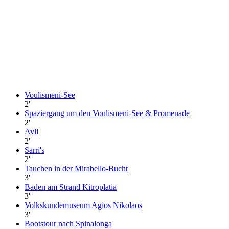
Voulismeni-See
2
′
Spaziergang um den Voulismeni-See & Promenade
2
′
Avli
2
′
Sarri's
2
′
Tauchen in der Mirabello-Bucht
3
′
Baden am Strand Kitroplatia
3
′
Volkskundemuseum Agios Nikolaos
3
′
Bootstour nach Spinalonga