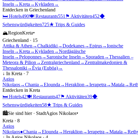
Inseln
→
Kreta
→
Kykladen
→
Entdecken in
Griechenland
🛏
Hotels
490
🍽
Restaurants
551
⚑
Aktivitäten
452
◆
Sehenswürdigkeiten
725
★
Trips & Guides
🏔
Region
Kreta
▾
Griechenland
·
15
Attika & Athen
→
Chalkidiki
→
Dodekanes
→
Epirus
→
Ionische
Inseln
→
Kreta
→
Kykladen
→
Nordägäische
Inseln
→
Peloponnes
→
Saronische Inseln
→
Sporaden
→
Thessalien –
Meteora & Pilion
→
Zentralgriechenland
→
Zentralmakedonien &
Thessaloniki
→
Évia (Euböa)
→
↓ In
Kreta
·
7
Agios
Nikolaos
→
Chania
→
Elounda
→
Heraklion
→
Ierapetra
→
Matala
→
Ret
Entdecken in
Kreta
🛏
Hotels
42
🍽
Restaurants
47
⚑
Aktivitäten
39
◆
Sehenswürdigkeiten
58
★
Trips & Guides
🏙
Sie sind hier ·
Stadt
Agios Nikolaos
▾
Kreta
·
8
Agios
Nikolaos
●
Chania
→
Elounda
→
Heraklion
→
Ierapetra
→
Matala
→
Reth
↓ In
Agios Nikolaos
·
4