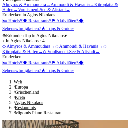
Almyros & Ammoudara
→
Ammoudi & Havania
→
Kitroplatia &
Hafen
→
Voulismeni-See & Altstadt
→
Entdecken in
Agios Nikolaos
🛏
Hotels
5
🍽
Restaurants
5
⚑
Aktivitäten
5
◆
Sehenswürdigkeiten
7
★
Trips & Guides
⊕
Erkunden
Top in
Agios Nikolaos
▾
↓ In
Agios Nikolaos
·
4
◇
Almyros & Ammoudara
→
◇
Ammoudi & Havania
→
◇
Kitroplatia & Hafen
→
◇
Voulismeni-See & Altstadt
→
Entdecken
🛏
Hotels
5
🍽
Restaurants
5
⚑
Aktivitäten
5
◆
Sehenswürdigkeiten
7
★
Trips & Guides
Welt
/
Europa
/
Griechenland
/
Kreta
/
Agios Nikolaos
/
Restaurants
/
Migomis Piano Restaurant