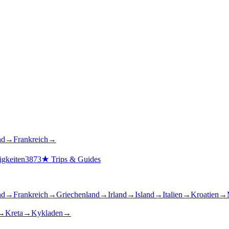
nd
→
Frankreich
→
gkeiten
3873
★
Trips & Guides
nd
→
Frankreich
→
Griechenland
→
Irland
→
Island
→
Italien
→
Kroatien
→
→
Kreta
→
Kykladen
→