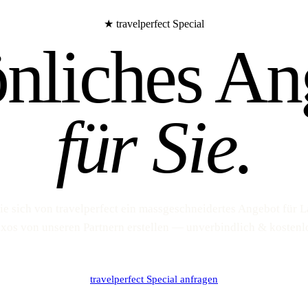
★ travelperfect Special
önliches An
für Sie.
ie sich von travelperfect ein massgeschneidertes Angebot für L
xos von unseren Partnern erstellen — unverbindlich & kostenl
travelperfect Special anfragen