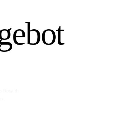
gebot
a Rosa di
os.