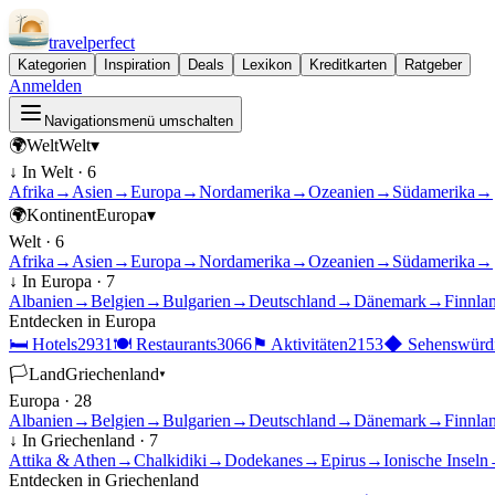
travel
perfect
Kategorien
Inspiration
Deals
Lexikon
Kreditkarten
Ratgeber
Anmelden
Navigationsmenü umschalten
🌍
Welt
Welt
▾
↓ In
Welt
·
6
Afrika
→
Asien
→
Europa
→
Nordamerika
→
Ozeanien
→
Südamerika
→
🌍
Kontinent
Europa
▾
Welt
·
6
Afrika
→
Asien
→
Europa
→
Nordamerika
→
Ozeanien
→
Südamerika
→
↓ In
Europa
·
7
Albanien
→
Belgien
→
Bulgarien
→
Deutschland
→
Dänemark
→
Finnla
Entdecken in
Europa
🛏
Hotels
2931
🍽
Restaurants
3066
⚑
Aktivitäten
2153
◆
Sehenswürdi
🏳
Land
Griechenland
▾
Europa
·
28
Albanien
→
Belgien
→
Bulgarien
→
Deutschland
→
Dänemark
→
Finnla
↓ In
Griechenland
·
7
Attika & Athen
→
Chalkidiki
→
Dodekanes
→
Epirus
→
Ionische Inseln
Entdecken in
Griechenland