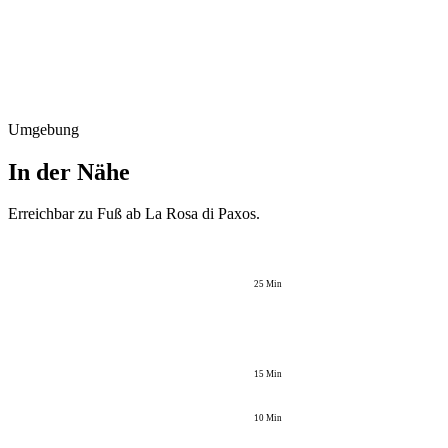
Umgebung
In der Nähe
Erreichbar zu Fuß ab
La Rosa di Paxos
.
25
Min
15
Min
10
Min