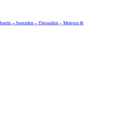
Inseln
→
Sporaden
→
Thessalien – Meteora &