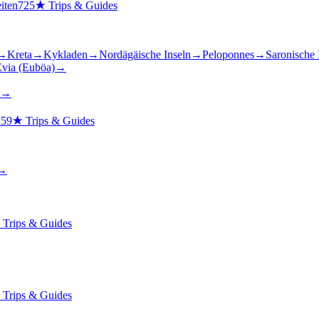
iten
725
★
Trips & Guides
→
Kreta
→
Kykladen
→
Nordägäische Inseln
→
Peloponnes
→
Saronische 
via (Euböa)
→
→
n
59
★
Trips & Guides
→
★
Trips & Guides
★
Trips & Guides