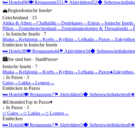
🛏
Hotels
490
🍽
Restaurants
551
⚑
Aktivitäten
452
◆
Sehenswürdigke
🏔
Region
Ionische Inseln
▾
Griechenland
·
15
Attika & Athen
→
Chalkidiki
→
Dodekanes
→
Epirus
→
Ionische Inseln
Pilion
→
Zentralgriechenland
→
Zentralmakedonien & Thessaloniki
→
É
↓ In
Ionische Inseln
·
7
Ithaka
→
Kefalonia
→
Korfu
→
Kythira
→
Lefkada
→
Paxos
→
Zakynthos
Entdecken in
Ionische Inseln
🛏
Hotels
38
🍽
Restaurants
44
⚑
Aktivitäten
34
◆
Sehenswürdigkeite
🏙
Sie sind hier ·
Stadt
Paxos
▾
Ionische Inseln
·
7
Ithaka
→
Kefalonia
→
Korfu
→
Kythira
→
Lefkada
→
Paxos
●
Zakynthos
↓ In
Paxos
·
3
Gaios
→
Lakka
→
Loggos
→
Entdecken in
Paxos
🛏
Hotels
6
🍽
Restaurants
7
⚑
Aktivitäten
5
◆
Sehenswürdigkeiten
8
⊕
Erkunden
Top in
Paxos
▾
↓ In
Paxos
·
3
◇
Gaios
→
◇
Lakka
→
◇
Loggos
→
Entdecken
🛏
Hotels
6
🍽
Restaurants
7
⚑
Aktivitäten
5
◆
Sehenswürdigkeiten
8