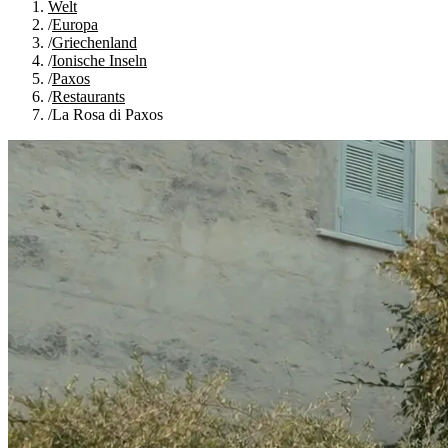
Welt
/
Europa
/
Griechenland
/
Ionische Inseln
/
Paxos
/
Restaurants
/
La Rosa di Paxos