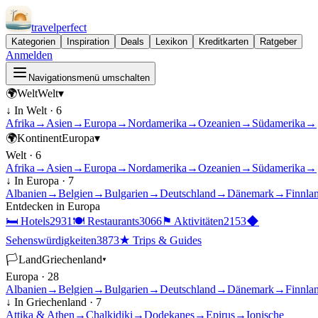
travel
perfect
Kategorien
Inspiration
Deals
Lexikon
Kreditkarten
Ratgeber
Anmelden
Navigationsmenü umschalten
🌍
Welt
Welt
▾
↓ In
Welt
·
6
Afrika
→
Asien
→
Europa
→
Nordamerika
→
Ozeanien
→
Südamerika
→
🌍
Kontinent
Europa
▾
Welt
·
6
Afrika
→
Asien
→
Europa
→
Nordamerika
→
Ozeanien
→
Südamerika
→
↓ In
Europa
·
7
Albanien
→
Belgien
→
Bulgarien
→
Deutschland
→
Dänemark
→
Finnla
Entdecken in
Europa
🛏
Hotels
2931
🍽
Restaurants
3066
⚑
Aktivitäten
2153
◆
Sehenswürdigkeiten
3873
★
Trips & Guides
🏳
Land
Griechenland
▾
Europa
·
28
Albanien
→
Belgien
→
Bulgarien
→
Deutschland
→
Dänemark
→
Finnla
↓ In
Griechenland
·
7
Attika & Athen
→
Chalkidiki
→
Dodekanes
→
Epirus
→
Ionische