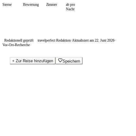
Sterne
Bewertung
Zimmer
ab pro
Nacht
Redaktionell geprüft
travelperfect Redaktion
·
Aktualisiert am
22. Juni 2026
·
Vor-Ort-Recherche
+
Zur Reise hinzufügen
Speichern
Beste Preise · Anbieter vergleichen
Wo Sie buchen.