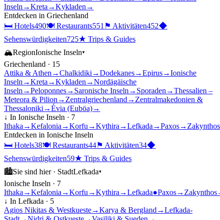
Inseln
→
Kreta
→
Kykladen
→
Entdecken in
Griechenland
🛏
Hotels
490
🍽
Restaurants
551
⚑
Aktivitäten
452
◆
Sehenswürdigkeiten
725
★
Trips & Guides
🏔
Region
Ionische Inseln
▾
Griechenland
·
15
Attika & Athen
→
Chalkidiki
→
Dodekanes
→
Epirus
→
Ionische
Inseln
→
Kreta
→
Kykladen
→
Nordägäische
Inseln
→
Peloponnes
→
Saronische Inseln
→
Sporaden
→
Thessalien –
Meteora & Pilion
→
Zentralgriechenland
→
Zentralmakedonien &
Thessaloniki
→
Évia (Euböa)
→
↓ In
Ionische Inseln
·
7
Ithaka
→
Kefalonia
→
Korfu
→
Kythira
→
Lefkada
→
Paxos
→
Zakynthos
Entdecken in
Ionische Inseln
🛏
Hotels
38
🍽
Restaurants
44
⚑
Aktivitäten
34
◆
Sehenswürdigkeiten
59
★
Trips & Guides
🏙
Sie sind hier ·
Stadt
Lefkada
▾
Ionische Inseln
·
7
Ithaka
→
Kefalonia
→
Korfu
→
Kythira
→
Lefkada
●
Paxos
→
Zakynthos
↓ In
Lefkada
·
5
Agios Nikitas & Westkueste
→
Karya & Bergland
→
Lefkada-
Stadt
→
Nidri & Ostkueste
→
Vasiliki & Sueden
→