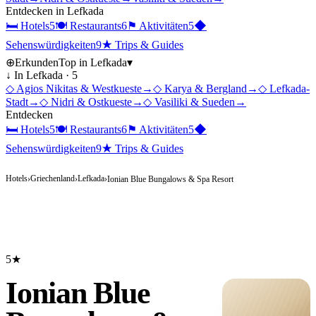
Entdecken in
Lefkada
🛏
Hotels
5
🍽
Restaurants
6
⚑
Aktivitäten
5
◆
Sehenswürdigkeiten
9
★
Trips & Guides
⊕
Erkunden
Top in
Lefkada
▾
↓ In
Lefkada
·
5
◇
Agios Nikitas & Westkueste
→
◇
Karya & Bergland
→
◇
Lefkada-
Stadt
→
◇
Nidri & Ostkueste
→
◇
Vasiliki & Sueden
→
Entdecken
🛏
Hotels
5
🍽
Restaurants
6
⚑
Aktivitäten
5
◆
Sehenswürdigkeiten
9
★
Trips & Guides
Hotels
Griechenland
Lefkada
›
›
›
Ionian Blue Bungalows & Spa Resort
5★
Ionian Blue