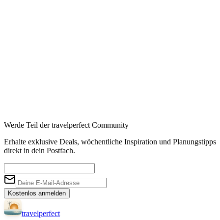
Booking
→
Expedia
→
Affiliate-Links · Preis bleibt für Sie identisch
Werde Teil der travelperfect Community
Erhalte exklusive Deals, wöchentliche Inspiration und Planungstipps
direkt in dein Postfach.
Kostenlos anmelden
travel
perfect