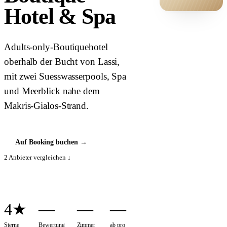
Hotel & Spa
HOTEL ·
COVER
Adults-only-Boutiquehotel
oberhalb der Bucht von Lassi,
mit zwei Suesswasserpools, Spa
und Meerblick nahe dem
Makris-Gialos-Strand.
Auf Booking buchen
→
2
Anbieter vergleichen ↓
4★
—
—
—
Sterne
Bewertung
Zimmer
ab pro