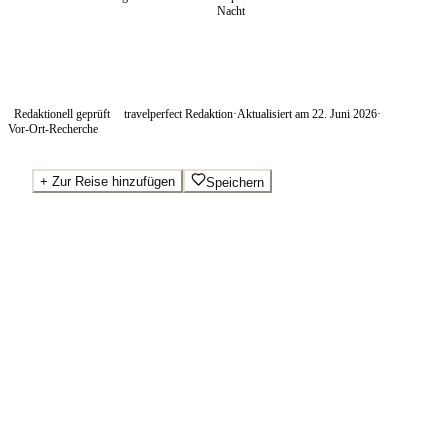
Nacht
Redaktionell geprüft
travelperfect Redaktion
·
Aktualisiert am
22. Juni 2026
·
Vor-Ort-Recherche
+
Zur Reise hinzufügen
Speichern
Beste Preise · Anbieter vergleichen
Wo Sie buchen.