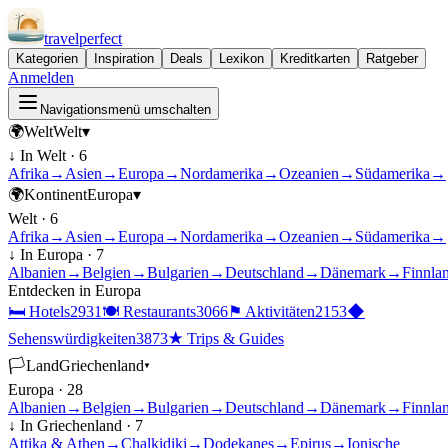
travel
perfect
Kategorien
Inspiration
Deals
Lexikon
Kreditkarten
Ratgeber
Anmelden
Navigationsmenü umschalten
🌍
Welt
Welt
▾
↓ In
Welt
·
6
Afrika
→
Asien
→
Europa
→
Nordamerika
→
Ozeanien
→
Südamerika
→
🌍
Kontinent
Europa
▾
Welt
·
6
Afrika
→
Asien
→
Europa
→
Nordamerika
→
Ozeanien
→
Südamerika
→
↓ In
Europa
·
7
Albanien
→
Belgien
→
Bulgarien
→
Deutschland
→
Dänemark
→
Finnla
Entdecken in
Europa
🛏
Hotels
2931
🍽
Restaurants
3066
⚑
Aktivitäten
2153
◆
Sehenswürdigkeiten
3873
★
Trips & Guides
🏳
Land
Griechenland
▾
Europa
·
28
Albanien
→
Belgien
→
Bulgarien
→
Deutschland
→
Dänemark
→
Finnla
↓ In
Griechenland
·
7
Attika & Athen
→
Chalkidiki
→
Dodekanes
→
Epirus
→
Ionische