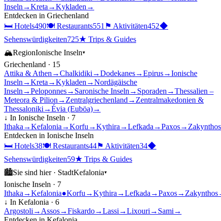
Inseln
→
Kreta
→
Kykladen
→
Entdecken in
Griechenland
🛏
Hotels
490
🍽
Restaurants
551
⚑
Aktivitäten
452
◆
Sehenswürdigkeiten
725
★
Trips & Guides
🏔
Region
Ionische Inseln
▾
Griechenland
·
15
Attika & Athen
→
Chalkidiki
→
Dodekanes
→
Epirus
→
Ionische
Inseln
→
Kreta
→
Kykladen
→
Nordägäische
Inseln
→
Peloponnes
→
Saronische Inseln
→
Sporaden
→
Thessalien –
Meteora & Pilion
→
Zentralgriechenland
→
Zentralmakedonien &
Thessaloniki
→
Évia (Euböa)
→
↓ In
Ionische Inseln
·
7
Ithaka
→
Kefalonia
→
Korfu
→
Kythira
→
Lefkada
→
Paxos
→
Zakynthos
Entdecken in
Ionische Inseln
🛏
Hotels
38
🍽
Restaurants
44
⚑
Aktivitäten
34
◆
Sehenswürdigkeiten
59
★
Trips & Guides
🏙
Sie sind hier ·
Stadt
Kefalonia
▾
Ionische Inseln
·
7
Ithaka
→
Kefalonia
●
Korfu
→
Kythira
→
Lefkada
→
Paxos
→
Zakynthos
↓ In
Kefalonia
·
6
Argostoli
→
Assos
→
Fiskardo
→
Lassi
→
Lixouri
→
Sami
→
Entdecken in
Kefalonia