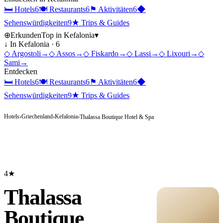
🛏
Hotels
6
🍽
Restaurants
6
⚑
Aktivitäten
6
◆
Sehenswürdigkeiten
9
★
Trips & Guides
⊕
Erkunden
Top in
Kefalonia
▾
↓ In
Kefalonia
·
6
◇
Argostoli
→
◇
Assos
→
◇
Fiskardo
→
◇
Lassi
→
◇
Lixouri
→
◇
Sami
→
Entdecken
🛏
Hotels
6
🍽
Restaurants
6
⚑
Aktivitäten
6
◆
Sehenswürdigkeiten
9
★
Trips & Guides
Hotels
Griechenland
Kefalonia
›
›
›
Thalassa Boutique Hotel & Spa
4★
Thalassa
Boutique