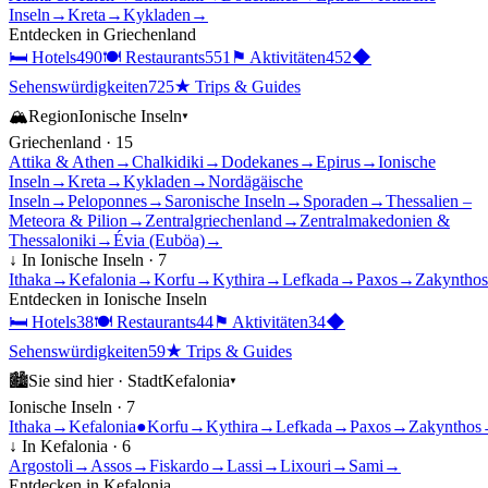
Inseln
→
Kreta
→
Kykladen
→
Entdecken in
Griechenland
🛏
Hotels
490
🍽
Restaurants
551
⚑
Aktivitäten
452
◆
Sehenswürdigkeiten
725
★
Trips & Guides
🏔
Region
Ionische Inseln
▾
Griechenland
·
15
Attika & Athen
→
Chalkidiki
→
Dodekanes
→
Epirus
→
Ionische
Inseln
→
Kreta
→
Kykladen
→
Nordägäische
Inseln
→
Peloponnes
→
Saronische Inseln
→
Sporaden
→
Thessalien –
Meteora & Pilion
→
Zentralgriechenland
→
Zentralmakedonien &
Thessaloniki
→
Évia (Euböa)
→
↓ In
Ionische Inseln
·
7
Ithaka
→
Kefalonia
→
Korfu
→
Kythira
→
Lefkada
→
Paxos
→
Zakynthos
Entdecken in
Ionische Inseln
🛏
Hotels
38
🍽
Restaurants
44
⚑
Aktivitäten
34
◆
Sehenswürdigkeiten
59
★
Trips & Guides
🏙
Sie sind hier ·
Stadt
Kefalonia
▾
Ionische Inseln
·
7
Ithaka
→
Kefalonia
●
Korfu
→
Kythira
→
Lefkada
→
Paxos
→
Zakynthos
↓ In
Kefalonia
·
6
Argostoli
→
Assos
→
Fiskardo
→
Lassi
→
Lixouri
→
Sami
→
Entdecken in
Kefalonia