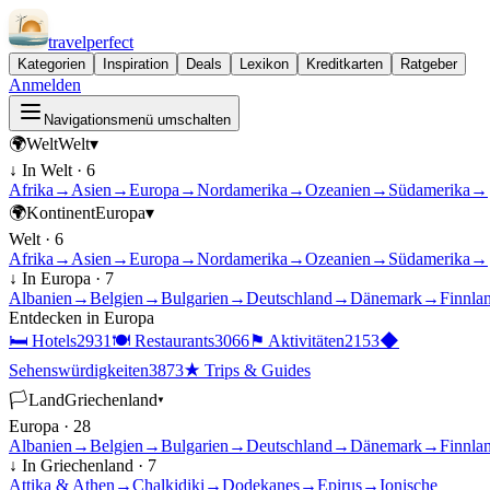
travel
perfect
Kategorien
Inspiration
Deals
Lexikon
Kreditkarten
Ratgeber
Anmelden
Navigationsmenü umschalten
🌍
Welt
Welt
▾
↓ In
Welt
·
6
Afrika
→
Asien
→
Europa
→
Nordamerika
→
Ozeanien
→
Südamerika
→
🌍
Kontinent
Europa
▾
Welt
·
6
Afrika
→
Asien
→
Europa
→
Nordamerika
→
Ozeanien
→
Südamerika
→
↓ In
Europa
·
7
Albanien
→
Belgien
→
Bulgarien
→
Deutschland
→
Dänemark
→
Finnla
Entdecken in
Europa
🛏
Hotels
2931
🍽
Restaurants
3066
⚑
Aktivitäten
2153
◆
Sehenswürdigkeiten
3873
★
Trips & Guides
🏳
Land
Griechenland
▾
Europa
·
28
Albanien
→
Belgien
→
Bulgarien
→
Deutschland
→
Dänemark
→
Finnla
↓ In
Griechenland
·
7
Attika & Athen
→
Chalkidiki
→
Dodekanes
→
Epirus
→
Ionische