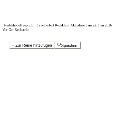
Redaktionell geprüft
travelperfect Redaktion
·
Aktualisiert am
22. Juni 2026
·
Vor-Ort-Recherche
+
Zur Reise hinzufügen
Speichern
Beste Preise · Anbieter vergleichen
Wo Sie buchen.
Booking.com