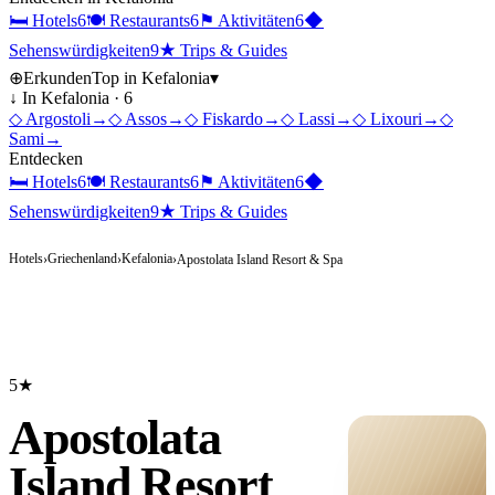
🛏
Hotels
6
🍽
Restaurants
6
⚑
Aktivitäten
6
◆
Sehenswürdigkeiten
9
★
Trips & Guides
⊕
Erkunden
Top in
Kefalonia
▾
↓ In
Kefalonia
·
6
◇
Argostoli
→
◇
Assos
→
◇
Fiskardo
→
◇
Lassi
→
◇
Lixouri
→
◇
Sami
→
Entdecken
🛏
Hotels
6
🍽
Restaurants
6
⚑
Aktivitäten
6
◆
Sehenswürdigkeiten
9
★
Trips & Guides
Hotels
Griechenland
Kefalonia
›
›
›
Apostolata Island Resort & Spa
5★
Apostolata
Island Resort