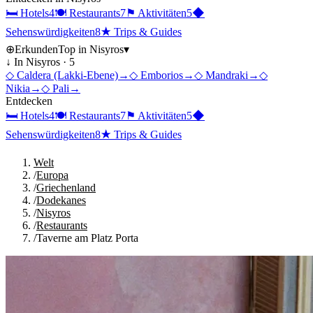
🛏
Hotels
4
🍽
Restaurants
7
⚑
Aktivitäten
5
◆
Sehenswürdigkeiten
8
★
Trips & Guides
⊕
Erkunden
Top in
Nisyros
▾
↓ In
Nisyros
·
5
◇
Caldera (Lakki-Ebene)
→
◇
Emborios
→
◇
Mandraki
→
◇
Nikia
→
◇
Pali
→
Entdecken
🛏
Hotels
4
🍽
Restaurants
7
⚑
Aktivitäten
5
◆
Sehenswürdigkeiten
8
★
Trips & Guides
Welt
/
Europa
/
Griechenland
/
Dodekanes
/
Nisyros
/
Restaurants
/
Taverne am Platz Porta