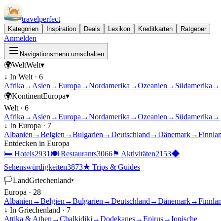
travel
perfect
Kategorien
Inspiration
Deals
Lexikon
Kreditkarten
Ratgeber
Anmelden
Navigationsmenü umschalten
🌍
Welt
Welt
▾
↓ In
Welt
·
6
Afrika
→
Asien
→
Europa
→
Nordamerika
→
Ozeanien
→
Südamerika
→
🌍
Kontinent
Europa
▾
Welt
·
6
Afrika
→
Asien
→
Europa
→
Nordamerika
→
Ozeanien
→
Südamerika
→
↓ In
Europa
·
7
Albanien
→
Belgien
→
Bulgarien
→
Deutschland
→
Dänemark
→
Finnla
Entdecken in
Europa
🛏
Hotels
2931
🍽
Restaurants
3066
⚑
Aktivitäten
2153
◆
Sehenswürdigkeiten
3873
★
Trips & Guides
🏳
Land
Griechenland
▾
Europa
·
28
Albanien
→
Belgien
→
Bulgarien
→
Deutschland
→
Dänemark
→
Finnla
↓ In
Griechenland
·
7
Attika & Athen
→
Chalkidiki
→
Dodekanes
→
Epirus
→
Ionische