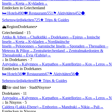
Inseln
→
Kreta
→
Kykladen
→
Entdecken in
Griechenland
🛏
Hotels
490
🍽
Restaurants
551
⚑
Aktivitäten
452
◆
Sehenswürdigkeiten
725
★
Trips & Guides
🏔
Region
Dodekanes
▾
Griechenland
·
15
Attika & Athen
→
Chalkidiki
→
Dodekanes
→
Epirus
→
Ionische
Inseln
→
Kreta
→
Kykladen
→
Nordägäische
Inseln
→
Peloponnes
→
Saronische Inseln
→
Sporaden
→
Thessalien –
Meteora & Pilion
→
Zentralgriechenland
→
Zentralmakedonien &
Thessaloniki
→
Évia (Euböa)
→
↓ In
Dodekanes
·
7
Astypalea
→
Kalymnos
→
Karpathos
→
Kastellorizo
→
Kos
→
Leros
→
N
Entdecken in
Dodekanes
🛏
Hotels
56
🍽
Restaurants
67
⚑
Aktivitäten
56
◆
Sehenswürdigkeiten
89
★
Trips & Guides
🏙
Sie sind hier ·
Stadt
Nisyros
▾
Dodekanes
·
11
Astypalea
→
Kalymnos
→
Karpathos
→
Kastellorizo
→
Kos
→
Leros
→
N
↓ In
Nisyros
·
5
Caldera (Lakki-Ebene)
→
Emborios
→
Mandraki
→
Nikia
→
Pali
→
Entdecken in
Nisyros