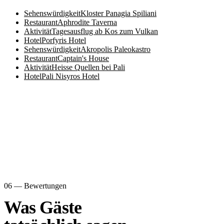
Sehenswürdigkeit
Kloster Panagia Spiliani
Restaurant
Aphrodite Taverna
Aktivität
Tagesausflug ab Kos zum Vulkan
Hotel
Porfyris Hotel
Sehenswürdigkeit
Akropolis Paleokastro
Restaurant
Captain's House
Aktivität
Heisse Quellen bei Pali
Hotel
Pali Nisyros Hotel
06 — Bewertungen
Was Gäste