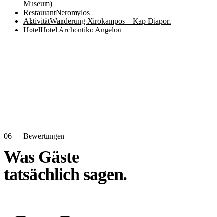
Museum)
Restaurant
Neromylos
Aktivität
Wanderung Xirokampos – Kap Diapori
Hotel
Hotel Archontiko Angelou
06 — Bewertungen
Was Gäste
tatsächlich sagen.