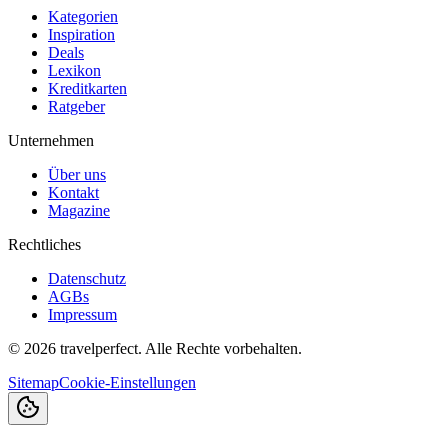
Kategorien
Inspiration
Deals
Lexikon
Kreditkarten
Ratgeber
Unternehmen
Über uns
Kontakt
Magazine
Rechtliches
Datenschutz
AGBs
Impressum
©
2026
travelperfect. Alle Rechte vorbehalten.
Sitemap
Cookie-Einstellungen