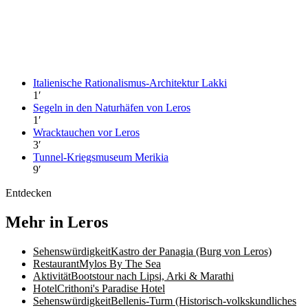
Italienische Rationalismus-Architektur Lakki
1
′
Segeln in den Naturhäfen von Leros
1
′
Wracktauchen vor Leros
3
′
Tunnel-Kriegsmuseum Merikia
9
′
Entdecken
Mehr in Leros
Sehenswürdigkeit
Kastro der Panagia (Burg von Leros)
Restaurant
Mylos By The Sea
Aktivität
Bootstour nach Lipsi, Arki & Marathi
Hotel
Crithoni's Paradise Hotel
Sehenswürdigkeit
Bellenis-Turm (Historisch-volkskundliches