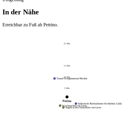
In der Nähe
Erreichbar zu Fuß ab
Petrino
.
25
Min
15
Min
10
Min
Tunnel-Kriegsmuseum Merikia
5
Min
Petrino
Italienische Rationalismus-Architektur Lakki
Wracktauchen vor Leros
Segeln in den Naturhäfen von Leros