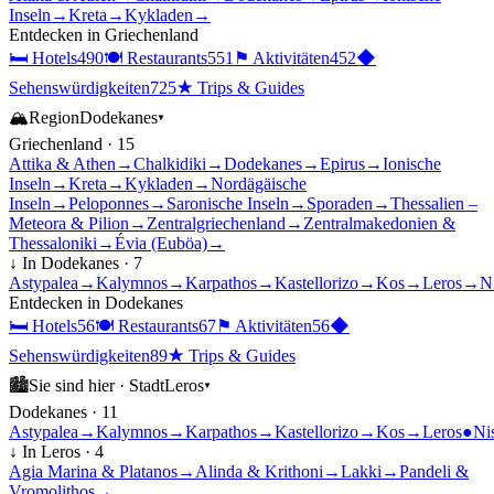
Inseln
→
Kreta
→
Kykladen
→
Entdecken in
Griechenland
🛏
Hotels
490
🍽
Restaurants
551
⚑
Aktivitäten
452
◆
Sehenswürdigkeiten
725
★
Trips & Guides
🏔
Region
Dodekanes
▾
Griechenland
·
15
Attika & Athen
→
Chalkidiki
→
Dodekanes
→
Epirus
→
Ionische
Inseln
→
Kreta
→
Kykladen
→
Nordägäische
Inseln
→
Peloponnes
→
Saronische Inseln
→
Sporaden
→
Thessalien –
Meteora & Pilion
→
Zentralgriechenland
→
Zentralmakedonien &
Thessaloniki
→
Évia (Euböa)
→
↓ In
Dodekanes
·
7
Astypalea
→
Kalymnos
→
Karpathos
→
Kastellorizo
→
Kos
→
Leros
→
N
Entdecken in
Dodekanes
🛏
Hotels
56
🍽
Restaurants
67
⚑
Aktivitäten
56
◆
Sehenswürdigkeiten
89
★
Trips & Guides
🏙
Sie sind hier ·
Stadt
Leros
▾
Dodekanes
·
11
Astypalea
→
Kalymnos
→
Karpathos
→
Kastellorizo
→
Kos
→
Leros
●
Ni
↓ In
Leros
·
4
Agia Marina & Platanos
→
Alinda & Krithoni
→
Lakki
→
Pandeli &
Vromolithos
→