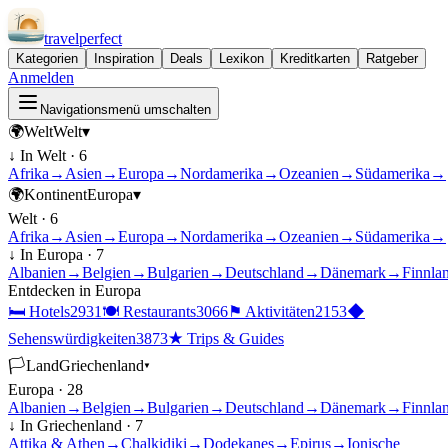
travel
perfect
Kategorien
Inspiration
Deals
Lexikon
Kreditkarten
Ratgeber
Anmelden
Navigationsmenü umschalten
🌍
Welt
Welt
▾
↓ In
Welt
·
6
Afrika
→
Asien
→
Europa
→
Nordamerika
→
Ozeanien
→
Südamerika
→
🌍
Kontinent
Europa
▾
Welt
·
6
Afrika
→
Asien
→
Europa
→
Nordamerika
→
Ozeanien
→
Südamerika
→
↓ In
Europa
·
7
Albanien
→
Belgien
→
Bulgarien
→
Deutschland
→
Dänemark
→
Finnla
Entdecken in
Europa
🛏
Hotels
2931
🍽
Restaurants
3066
⚑
Aktivitäten
2153
◆
Sehenswürdigkeiten
3873
★
Trips & Guides
🏳
Land
Griechenland
▾
Europa
·
28
Albanien
→
Belgien
→
Bulgarien
→
Deutschland
→
Dänemark
→
Finnla
↓ In
Griechenland
·
7
Attika & Athen
→
Chalkidiki
→
Dodekanes
→
Epirus
→
Ionische