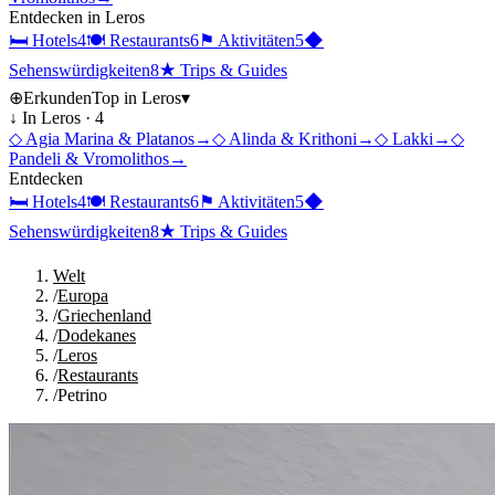
Entdecken in
Leros
🛏
Hotels
4
🍽
Restaurants
6
⚑
Aktivitäten
5
◆
Sehenswürdigkeiten
8
★
Trips & Guides
⊕
Erkunden
Top in
Leros
▾
↓ In
Leros
·
4
◇
Agia Marina & Platanos
→
◇
Alinda & Krithoni
→
◇
Lakki
→
◇
Pandeli & Vromolithos
→
Entdecken
🛏
Hotels
4
🍽
Restaurants
6
⚑
Aktivitäten
5
◆
Sehenswürdigkeiten
8
★
Trips & Guides
Welt
/
Europa
/
Griechenland
/
Dodekanes
/
Leros
/
Restaurants
/
Petrino