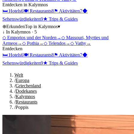
Entdecken in
Kalymnos
🛏
Hotels
6
🍽
Restaurants
8
⚑
Aktivitäten
7
◆
Sehenswürdigkeiten
9
★
Trips & Guides
⊕
Erkunden
Top in
Kalymnos
▾
↓ In
Kalymnos
·
5
◇
Emporios und der Norden
→
◇
Massouri, Myrties und
Armeos
→
◇
Pothia
→
◇
Telendos
→
◇
Vathy
→
Entdecken
🛏
Hotels
6
🍽
Restaurants
8
⚑
Aktivitäten
7
◆
Sehenswürdigkeiten
9
★
Trips & Guides
Welt
/
Europa
/
Griechenland
/
Dodekanes
/
Kalymnos
/
Restaurants
/
Poppis