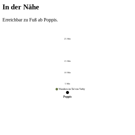
In der Nähe
Erreichbar zu Fuß ab
Poppis
.
25
Min
15
Min
10
Min
5
Min
Wandern im Tal von Vathy
Poppis