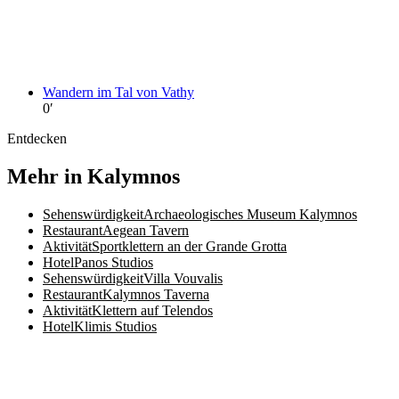
Wandern im Tal von Vathy
0
′
Entdecken
Mehr in Kalymnos
Sehenswürdigkeit
Archaeologisches Museum Kalymnos
Restaurant
Aegean Tavern
Aktivität
Sportklettern an der Grande Grotta
Hotel
Panos Studios
Sehenswürdigkeit
Villa Vouvalis
Restaurant
Kalymnos Taverna
Aktivität
Klettern auf Telendos
Hotel
Klimis Studios