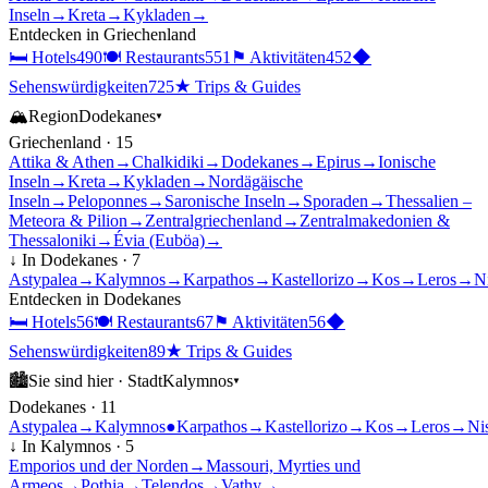
Inseln
→
Kreta
→
Kykladen
→
Entdecken in
Griechenland
🛏
Hotels
490
🍽
Restaurants
551
⚑
Aktivitäten
452
◆
Sehenswürdigkeiten
725
★
Trips & Guides
🏔
Region
Dodekanes
▾
Griechenland
·
15
Attika & Athen
→
Chalkidiki
→
Dodekanes
→
Epirus
→
Ionische
Inseln
→
Kreta
→
Kykladen
→
Nordägäische
Inseln
→
Peloponnes
→
Saronische Inseln
→
Sporaden
→
Thessalien –
Meteora & Pilion
→
Zentralgriechenland
→
Zentralmakedonien &
Thessaloniki
→
Évia (Euböa)
→
↓ In
Dodekanes
·
7
Astypalea
→
Kalymnos
→
Karpathos
→
Kastellorizo
→
Kos
→
Leros
→
N
Entdecken in
Dodekanes
🛏
Hotels
56
🍽
Restaurants
67
⚑
Aktivitäten
56
◆
Sehenswürdigkeiten
89
★
Trips & Guides
🏙
Sie sind hier ·
Stadt
Kalymnos
▾
Dodekanes
·
11
Astypalea
→
Kalymnos
●
Karpathos
→
Kastellorizo
→
Kos
→
Leros
→
Ni
↓ In
Kalymnos
·
5
Emporios und der Norden
→
Massouri, Myrties und
Armeos
→
Pothia
→
Telendos
→
Vathy
→