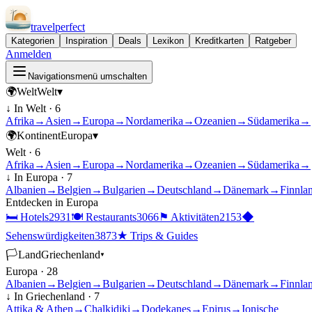
travel
perfect
Kategorien
Inspiration
Deals
Lexikon
Kreditkarten
Ratgeber
Anmelden
Navigationsmenü umschalten
🌍
Welt
Welt
▾
↓ In
Welt
·
6
Afrika
→
Asien
→
Europa
→
Nordamerika
→
Ozeanien
→
Südamerika
→
🌍
Kontinent
Europa
▾
Welt
·
6
Afrika
→
Asien
→
Europa
→
Nordamerika
→
Ozeanien
→
Südamerika
→
↓ In
Europa
·
7
Albanien
→
Belgien
→
Bulgarien
→
Deutschland
→
Dänemark
→
Finnla
Entdecken in
Europa
🛏
Hotels
2931
🍽
Restaurants
3066
⚑
Aktivitäten
2153
◆
Sehenswürdigkeiten
3873
★
Trips & Guides
🏳
Land
Griechenland
▾
Europa
·
28
Albanien
→
Belgien
→
Bulgarien
→
Deutschland
→
Dänemark
→
Finnla
↓ In
Griechenland
·
7
Attika & Athen
→
Chalkidiki
→
Dodekanes
→
Epirus
→
Ionische