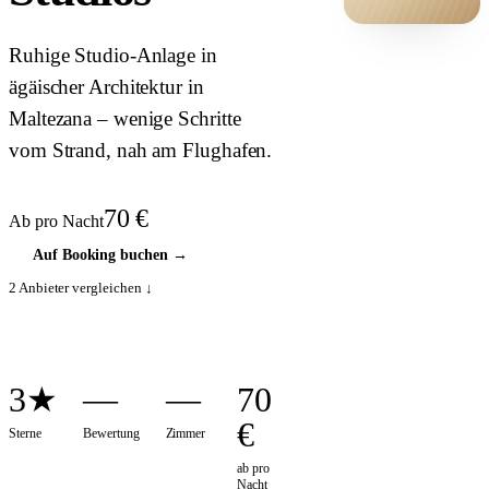
HOTEL ·
Ruhige Studio-Anlage in
COVER
ägäischer Architektur in
Maltezana – wenige Schritte
vom Strand, nah am Flughafen.
70
€
Ab pro Nacht
Auf Booking buchen
→
2
Anbieter vergleichen ↓
3★
—
—
70
€
Sterne
Bewertung
Zimmer
ab pro
Nacht