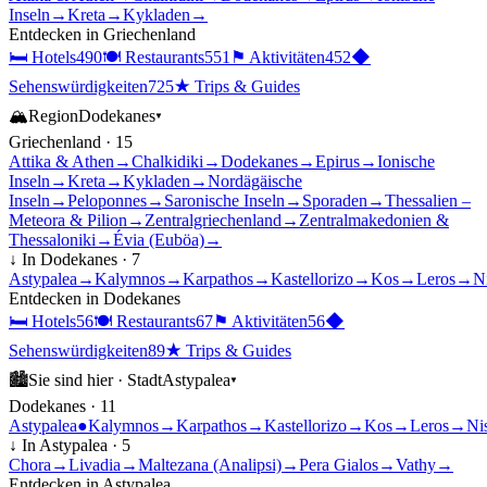
Inseln
→
Kreta
→
Kykladen
→
Entdecken in
Griechenland
🛏
Hotels
490
🍽
Restaurants
551
⚑
Aktivitäten
452
◆
Sehenswürdigkeiten
725
★
Trips & Guides
🏔
Region
Dodekanes
▾
Griechenland
·
15
Attika & Athen
→
Chalkidiki
→
Dodekanes
→
Epirus
→
Ionische
Inseln
→
Kreta
→
Kykladen
→
Nordägäische
Inseln
→
Peloponnes
→
Saronische Inseln
→
Sporaden
→
Thessalien –
Meteora & Pilion
→
Zentralgriechenland
→
Zentralmakedonien &
Thessaloniki
→
Évia (Euböa)
→
↓ In
Dodekanes
·
7
Astypalea
→
Kalymnos
→
Karpathos
→
Kastellorizo
→
Kos
→
Leros
→
N
Entdecken in
Dodekanes
🛏
Hotels
56
🍽
Restaurants
67
⚑
Aktivitäten
56
◆
Sehenswürdigkeiten
89
★
Trips & Guides
🏙
Sie sind hier ·
Stadt
Astypalea
▾
Dodekanes
·
11
Astypalea
●
Kalymnos
→
Karpathos
→
Kastellorizo
→
Kos
→
Leros
→
Ni
↓ In
Astypalea
·
5
Chora
→
Livadia
→
Maltezana (Analipsi)
→
Pera Gialos
→
Vathy
→
Entdecken in
Astypalea