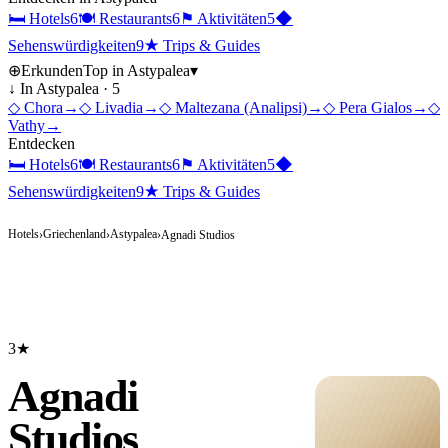
🛏
Hotels
6
🍽
Restaurants
6
⚑
Aktivitäten
5
◆
Sehenswürdigkeiten
9
★
Trips & Guides
⊕
Erkunden
Top in
Astypalea
▾
↓ In
Astypalea
·
5
◇
Chora
→
◇
Livadia
→
◇
Maltezana (Analipsi)
→
◇
Pera Gialos
→
◇
Vathy
→
Entdecken
🛏
Hotels
6
🍽
Restaurants
6
⚑
Aktivitäten
5
◆
Sehenswürdigkeiten
9
★
Trips & Guides
Hotels
Griechenland
Astypalea
›
›
›
Agnadi Studios
3★
Agnadi
Studios