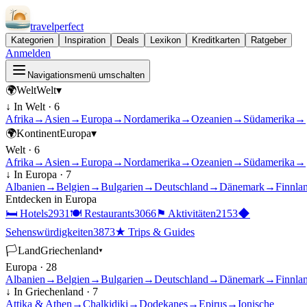
travel
perfect
Kategorien
Inspiration
Deals
Lexikon
Kreditkarten
Ratgeber
Anmelden
Navigationsmenü umschalten
🌍
Welt
Welt
▾
↓ In
Welt
·
6
Afrika
→
Asien
→
Europa
→
Nordamerika
→
Ozeanien
→
Südamerika
→
🌍
Kontinent
Europa
▾
Welt
·
6
Afrika
→
Asien
→
Europa
→
Nordamerika
→
Ozeanien
→
Südamerika
→
↓ In
Europa
·
7
Albanien
→
Belgien
→
Bulgarien
→
Deutschland
→
Dänemark
→
Finnla
Entdecken in
Europa
🛏
Hotels
2931
🍽
Restaurants
3066
⚑
Aktivitäten
2153
◆
Sehenswürdigkeiten
3873
★
Trips & Guides
🏳
Land
Griechenland
▾
Europa
·
28
Albanien
→
Belgien
→
Bulgarien
→
Deutschland
→
Dänemark
→
Finnla
↓ In
Griechenland
·
7
Attika & Athen
→
Chalkidiki
→
Dodekanes
→
Epirus
→
Ionische