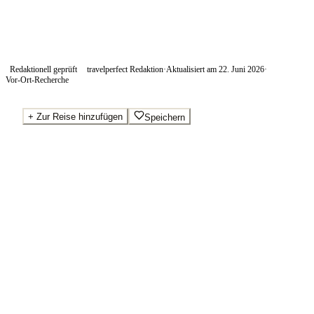
Redaktionell geprüft
travelperfect Redaktion
·
Aktualisiert am
22. Juni 2026
·
Vor-Ort-Recherche
+
Zur Reise hinzufügen
Speichern
Beste Preise · Anbieter vergleichen
Ab pro Nacht
70
€
Wo Sie buchen.