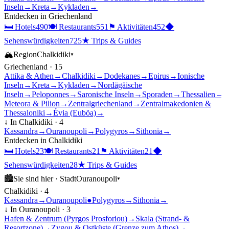
Inseln
→
Kreta
→
Kykladen
→
Entdecken in
Griechenland
🛏
Hotels
490
🍽
Restaurants
551
⚑
Aktivitäten
452
◆
Sehenswürdigkeiten
725
★
Trips & Guides
🏔
Region
Chalkidiki
▾
Griechenland
·
15
Attika & Athen
→
Chalkidiki
→
Dodekanes
→
Epirus
→
Ionische
Inseln
→
Kreta
→
Kykladen
→
Nordägäische
Inseln
→
Peloponnes
→
Saronische Inseln
→
Sporaden
→
Thessalien –
Meteora & Pilion
→
Zentralgriechenland
→
Zentralmakedonien &
Thessaloniki
→
Évia (Euböa)
→
↓ In
Chalkidiki
·
4
Kassandra
→
Ouranoupoli
→
Polygyros
→
Sithonia
→
Entdecken in
Chalkidiki
🛏
Hotels
23
🍽
Restaurants
21
⚑
Aktivitäten
21
◆
Sehenswürdigkeiten
28
★
Trips & Guides
🏙
Sie sind hier ·
Stadt
Ouranoupoli
▾
Chalkidiki
·
4
Kassandra
→
Ouranoupoli
●
Polygyros
→
Sithonia
→
↓ In
Ouranoupoli
·
3
Hafen & Zentrum (Pyrgos Prosforiou)
→
Skala (Strand- &
Resortzone)
→
Zygou & Ostküste (Grenze zum Athos)
→