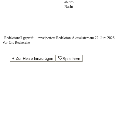
ab pro
Nacht
Redaktionell geprüft
travelperfect Redaktion
·
Aktualisiert am
22. Juni 2026
·
Vor-Ort-Recherche
+
Zur Reise hinzufügen
Speichern
Beste Preise · Anbieter vergleichen
Ab pro Nacht
130
€
Wo Sie buchen.