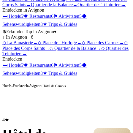
Corps Saints
→
Quartier de la Balance
→
Quartier des Teinturiers
→
Entdecken in
Avignon
🛏
Hotels
5
🍽
Restaurants
6
⚑
Aktivitäten
5
◆
Sehenswürdigkeiten
8
★
Trips & Guides
⊕
Erkunden
Top in
Avignon
▾
↓ In
Avignon
·
6
◇
La Banasterie
→
◇
Place de l'Horloge
→
◇
Place des Carmes
→
◇
Place des Corps Saints
→
◇
Quartier de la Balance
→
◇
Quartier des
Teinturiers
→
Entdecken
🛏
Hotels
5
🍽
Restaurants
6
⚑
Aktivitäten
5
◆
Sehenswürdigkeiten
8
★
Trips & Guides
Hotels
Frankreich
Avignon
›
›
›
Hôtel de Cambis
4★