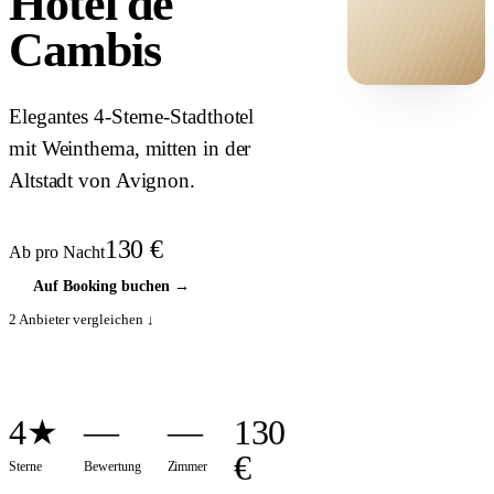
Hôtel de
Cambis
HOTEL ·
Elegantes 4-Sterne-Stadthotel
COVER
mit Weinthema, mitten in der
Altstadt von Avignon.
130
€
Ab pro Nacht
Auf Booking buchen
→
2
Anbieter vergleichen ↓
4★
—
—
130
€
Sterne
Bewertung
Zimmer