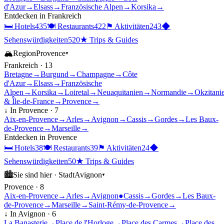
d'Azur
→
Elsass
→
Französische Alpen
→
Korsika
→
Entdecken in
Frankreich
🛏
Hotels
435
🍽
Restaurants
422
⚑
Aktivitäten
243
◆
Sehenswürdigkeiten
520
★
Trips & Guides
🏔
Region
Provence
▾
Frankreich
·
13
Bretagne
→
Burgund
→
Champagne
→
Côte
d'Azur
→
Elsass
→
Französische
Alpen
→
Korsika
→
Loiretal
→
Neuaquitanien
→
Normandie
→
Okzitani
& Île-de-France
→
Provence
→
↓ In
Provence
·
7
Aix-en-Provence
→
Arles
→
Avignon
→
Cassis
→
Gordes
→
Les Baux-
de-Provence
→
Marseille
→
Entdecken in
Provence
🛏
Hotels
38
🍽
Restaurants
39
⚑
Aktivitäten
24
◆
Sehenswürdigkeiten
50
★
Trips & Guides
🏙
Sie sind hier ·
Stadt
Avignon
▾
Provence
·
8
Aix-en-Provence
→
Arles
→
Avignon
●
Cassis
→
Gordes
→
Les Baux-
de-Provence
→
Marseille
→
Saint-Rémy-de-Provence
→
↓ In
Avignon
·
6
La Banasterie
→
Place de l'Horloge
→
Place des Carmes
→
Place des