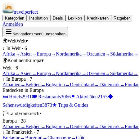
travel
perfect
Kategorien
Inspiration
Deals
Lexikon
Kreditkarten
Ratgeber
Anmelden
Navigationsmenü umschalten
🌍
Welt
Welt
▾
↓ In
Welt
·
6
Afrika
→
Asien
→
Europa
→
Nordamerika
→
Ozeanien
→
Südamerika
→
🌍
Kontinent
Europa
▾
Welt
·
6
Afrika
→
Asien
→
Europa
→
Nordamerika
→
Ozeanien
→
Südamerika
→
↓ In
Europa
·
7
Albanien
→
Belgien
→
Bulgarien
→
Deutschland
→
Dänemark
→
Finnla
Entdecken in
Europa
🛏
Hotels
2931
🍽
Restaurants
3066
⚑
Aktivitäten
2153
◆
Sehenswürdigkeiten
3873
★
Trips & Guides
🏳
Land
Frankreich
▾
Europa
·
28
Albanien
→
Belgien
→
Bulgarien
→
Deutschland
→
Dänemark
→
Finnla
↓ In
Frankreich
·
7
Bretagne
→
Burgund
→
Champagne
→
Côte