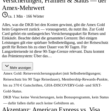
Versicherungen, Prämien & Status — der
Amex-Mehrwert
ca. 1 Min
·
166
Wörter
Alles, was die DKB bei den Kosten gewinnt, gibt die Amex Gold
beim Gegenwert zurück — vorausgesetzt, du nutzt ihn. Zur Gold
Card gehört ein umfangreiches Versicherungspaket für Reisen und
Einkäufe. Beachte dabei die genannten Grenzen: Bei einigen
Leistungen gilt eine spürbare Selbstbeteiligung, und der Reiseschutz
greift für Reisen bis zu einer Dauer von 90 Tagen. Für
Langzeitreisende ist diese 90-Tage-Grenze relevant. Dazu kommt
das Prämiensystem: Über das
…
Mehr anzeigen
Amex Gold: Reiseversicherungspaket (mit Selbstbeteiligungen;
Reiseschutz bis 90 Tage Reisedauer), Membership-Rewards-Punkte,
bis zu 370 € Gutschriften, GHA-DISCOVERY-Gold- und SIXT-
Gold-Status.
DKB Visa: keine Versicherungen, kein Bonusprogramm, kein Status
— dafür fallen dafür auch keine Gebühren an.
Akzeptanz: American Express vs. Visa