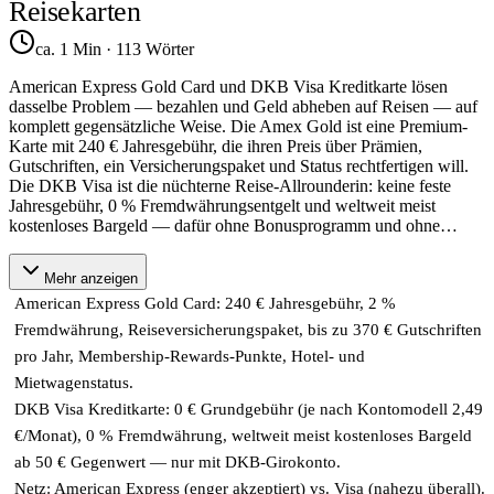
Reisekarten
ca. 1 Min
·
113
Wörter
American Express Gold Card und DKB Visa Kreditkarte lösen
dasselbe Problem — bezahlen und Geld abheben auf Reisen — auf
komplett gegensätzliche Weise. Die Amex Gold ist eine Premium-
Karte mit 240 € Jahresgebühr, die ihren Preis über Prämien,
Gutschriften, ein Versicherungspaket und Status rechtfertigen will.
Die DKB Visa ist die nüchterne Reise-Allrounderin: keine feste
Jahresgebühr, 0 % Fremdwährungsentgelt und weltweit meist
kostenloses Bargeld — dafür ohne Bonusprogramm und ohne
…
Mehr anzeigen
American Express Gold Card: 240 € Jahresgebühr, 2 %
Fremdwährung, Reiseversicherungspaket, bis zu 370 € Gutschriften
pro Jahr, Membership-Rewards-Punkte, Hotel- und
Mietwagenstatus.
DKB Visa Kreditkarte: 0 € Grundgebühr (je nach Kontomodell 2,49
€/Monat), 0 % Fremdwährung, weltweit meist kostenloses Bargeld
ab 50 € Gegenwert — nur mit DKB-Girokonto.
Netz: American Express (enger akzeptiert) vs. Visa (nahezu überall).