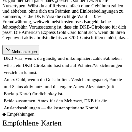
Es gibt hier kein pauschales „besser“, sondern zwei klare
Nutzertypen. Willst du auf Reisen einfach ohne Gebühren zahlen
und abheben, ohne dich um Prämien und Einlösebedingungen zu
kümmern, ist die DKB Visa die richtige Wahl — 0 %
Fremdwährung, weltweit meist kostenloses Bargeld, keine
Jahresgebühr. Voraussetzung ist, dass ein DKB-Girokonto für dich
passt. Die American Express Gold Card lohnt sich, wenn du ihren
Gegenwert aktiv abrufst: die bis zu 370 € Gutschriften einlöst, das
…
Mehr anzeigen
DKB Visa, wenn: du günstig und unkompliziert zahlen/abheben
willst, ein DKB-Girokonto hast und auf Prämien/Versicherungen
verzichten kannst.
Amex Gold, wenn: du Gutschriften, Versicherungspaket, Punkte
und Status aktiv nutzt und die engere Amex-Akzeptanz (mit
Backup-Karte) für dich okay ist.
Beide zusammen: Amex für den Mehrwert, DKB für die
Auslandszahlungen — die kostenoptimierte Kombi.
◆
Empfehlungen
Empfohlene Karten