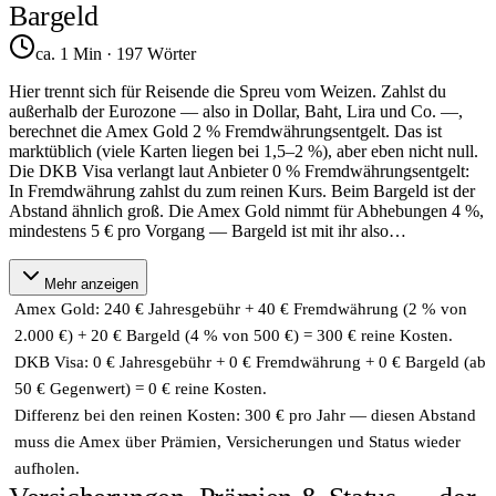
Bargeld
ca. 1 Min
·
197
Wörter
Hier trennt sich für Reisende die Spreu vom Weizen. Zahlst du
außerhalb der Eurozone — also in Dollar, Baht, Lira und Co. —,
berechnet die Amex Gold 2 % Fremdwährungsentgelt. Das ist
marktüblich (viele Karten liegen bei 1,5–2 %), aber eben nicht null.
Die DKB Visa verlangt laut Anbieter 0 % Fremdwährungsentgelt:
In Fremdwährung zahlst du zum reinen Kurs. Beim Bargeld ist der
Abstand ähnlich groß. Die Amex Gold nimmt für Abhebungen 4 %,
mindestens 5 € pro Vorgang — Bargeld ist mit ihr also
…
Mehr anzeigen
Amex Gold: 240 € Jahresgebühr + 40 € Fremdwährung (2 % von
2.000 €) + 20 € Bargeld (4 % von 500 €) = 300 € reine Kosten.
DKB Visa: 0 € Jahresgebühr + 0 € Fremdwährung + 0 € Bargeld (ab
50 € Gegenwert) = 0 € reine Kosten.
Differenz bei den reinen Kosten: 300 € pro Jahr — diesen Abstand
muss die Amex über Prämien, Versicherungen und Status wieder
aufholen.