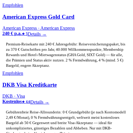
Empfohlen
American Express Gold Card
American Express
· American Express
240 € p.a.
Details →
★
5
Premium-Reisekarte mit 240 € Jahresgebühr: Reiseversicherungspaket, bis
zu 370 € Gutschriften pro Jahr, 40.000 Willkommenspunkte, Membership
Rewards und Hotel-/Mietwagenstatus (GHA Gold, SIXT Gold) — für alle,
die Prämien und Status aktiv nutzen. 2 % Fremdwährung, 4 % (mind. 5 €)
Bargeld, engere Akzeptanz.
Empfohlen
DKB Visa Kreditkarte
DKB
· Visa
Kostenlos
Details →
★
4.6
Gebührenfreie Reise-Allrounderin: 0 € Grundgebühr (je nach Kontomodell
2,49 €/Monat), 0 % Fremdwährungsentgelt, weltweit meist kostenloses
Bargeld ab 50 € Gegenwert und breite Visa-Akzeptanz — ideal für
unkompliziertes, günstiges Bezahlen und Abheben. Nur mit DKB-