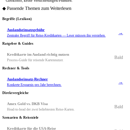
Girokonto, keine Versicherungen/Prämien.
◆
Passende Themen zum Weiterlesen
Begriffe (Lexikon)
Auslandseinsatzgebühr
→
Zentraler Begriff für Reise-Kreditkarten — Leser müssen ihn verstehen.
Ratgeber & Guides
Kreditkarte im Ausland richtig nutzen
Bald
Process-Guide für reisende Kartennutzer.
Rechner & Tools
Auslandseinsatz-Rechner
→
Konkrete Ersparnis pro Jahr berechnen.
Direktvergleiche
Amex Gold vs. DKB Visa
Bald
Head-to-head der zwei beliebtesten Reise-Karten.
Szenarien & Reiseziele
Kreditkarte für die USA-Reise